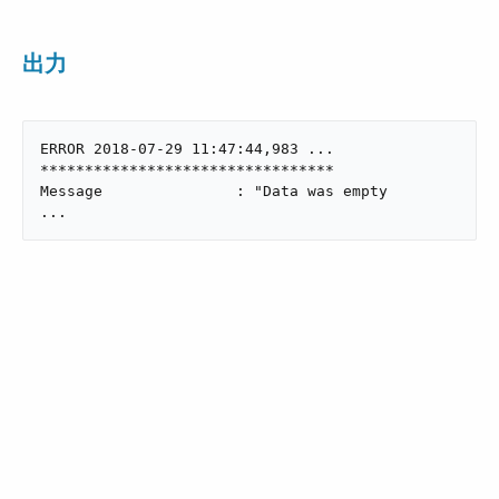
出力
ERROR 2018-07-29 11:47:44,983 ...

*********************************

Message               : "Data was empty

...