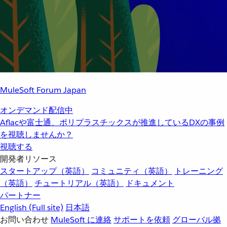
MuleSoft Forum Japan
オンデマンド配信中
Aflacや富士通、ポリプラスチックスが推進しているDXの事例
を視聴しませんか？
視聴する
開発者リソース
スタートアップ（英語）
コミュニティ（英語）
トレーニング
（英語）
チュートリアル（英語）
ドキュメント
パートナー
English
(Full site)
日本語
お問い合わせ
MuleSoft に連絡
サポートを依頼
グローバル拠