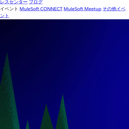
レスセンター
ブログ
イベント
MuleSoft CONNECT
MuleSoft Meetup
その他イベ
ント