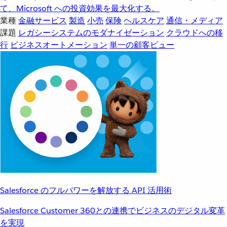
て、Microsoft への投資効果を最大化する。
業種
金融サービス
製造
小売
保険
ヘルスケア
通信・メディア
課題
レガシーシステムのモダナイゼーション
クラウドへの移
行
ビジネスオートメーション
単一の顧客ビュー
Salesforce のフルパワーを解放する API 活用術
Salesforce Customer 360との連携でビジネスのデジタル変革
を実現