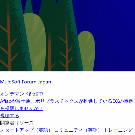
MuleSoft Forum Japan
オンデマンド配信中
Aflacや富士通、ポリプラスチックスが推進しているDXの事例
を視聴しませんか？
視聴する
開発者リソース
スタートアップ（英語）
コミュニティ（英語）
トレーニング