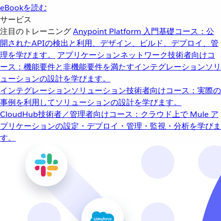
eBookを読む
サービス
注目のトレーニング
Anypoint Platform 入門
基礎コース：公
開されたAPIの検出と利用、デザイン、ビルド、デプロイ、管
理を学びます。
アプリケーションネットワーク
技術者向けコ
ース：機能要件と非機能要件を満たすインテグレーションソリ
ューションの設計を学びます。
インテグレーションソリューション
技術者向けコース：実際の
事例を利用してソリューションの設計を学びます。
CloudHub
技術者／管理者向けコース：クラウド上で Mule ア
プリケーションの設定・デプロイ・管理・監視・分析を学びま
す。