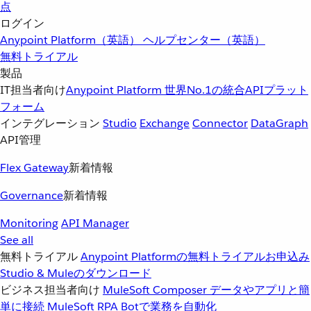
点
ログイン
Anypoint Platform（英語）
ヘルプセンター（英語）
無料トライアル
製品
IT担当者向け
Anypoint Platform
世界No.1の統合APIプラット
フォーム
インテグレーション
Studio
Exchange
Connector
DataGraph
API管理
Flex Gateway
新着情報
Governance
新着情報
Monitoring
API Manager
See all
無料トライアル
Anypoint Platformの無料トライアルお申込み
Studio & Muleのダウンロード
ビジネス担当者向け
MuleSoft Composer
データやアプリと簡
単に接続
MuleSoft RPA
Botで業務を自動化