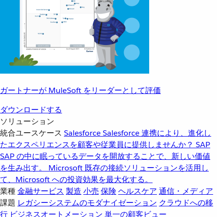
ガートナーが MuleSoft をリーダーとして評価
ダウンロードする
ソリューション
統合ユースケース
Salesforce
Salesforce 連携により、進化し
たエクスペリエンスを顧客や従業員に提供しませんか？
SAP
SAP の中に眠っているデータを開放することで、新しい価値
を生み出す。
Microsoft
既存の接続ソリューションを活用し
て、Microsoft への投資効果を最大化する。
業種
金融サービス
製造
小売
保険
ヘルスケア
通信・メディア
課題
レガシーシステムのモダナイゼーション
クラウドへの移
行
ビジネスオートメーション
単一の顧客ビュー