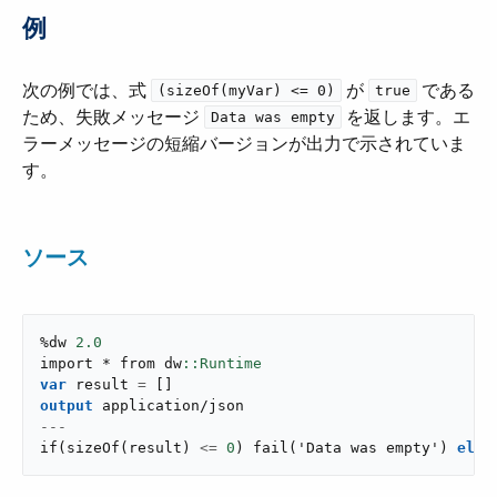
例
次の例では、式 ​
​ が ​
​ である
(sizeOf(myVar) <= 0)
true
ため、失敗メッセージ ​
​ を返します。エ
Data was empty
ラーメッセージの短縮バージョンが出力で示されていま
す。
ソース
%dw 
2.0
import * from dw
var
 result 
=
[
]
output
application/json
---
if
(
sizeOf
(
result
)
<=
0
)
fail
(
'Data was empty'
)
else