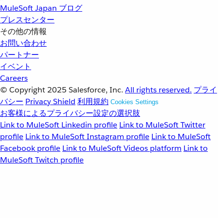
MuleSoft Japan ブログ
プレスセンター
その他の情報
お問い合わせ
パートナー
イベント
Careers
© Copyright 2025
Salesforce, Inc.
All rights reserved.
プライ
バシー
Privacy Shield
利用規約
Cookies Settings
お客様によるプライバシー設定の選択肢
Link to MuleSoft Linkedin profile
Link to MuleSoft Twitter
profile
Link to MuleSoft Instagram profile
Link to MuleSoft
Facebook profile
Link to MuleSoft Videos platform
Link to
MuleSoft Twitch profile