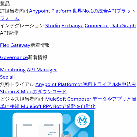
製品
IT担当者向け
Anypoint Platform
世界No.1の統合APIプラット
フォーム
インテグレーション
Studio
Exchange
Connector
DataGraph
API管理
Flex Gateway
新着情報
Governance
新着情報
Monitoring
API Manager
See all
無料トライアル
Anypoint Platformの無料トライアルお申込み
Studio & Muleのダウンロード
ビジネス担当者向け
MuleSoft Composer
データやアプリと簡
単に接続
MuleSoft RPA
Botで業務を自動化