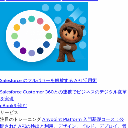
Salesforce のフルパワーを解放する API 活用術
Salesforce Customer 360との連携でビジネスのデジタル変革
を実現
eBookを読む
サービス
注目のトレーニング
Anypoint Platform 入門
基礎コース：公
開されたAPIの検出と利用、デザイン、ビルド、デプロイ、管