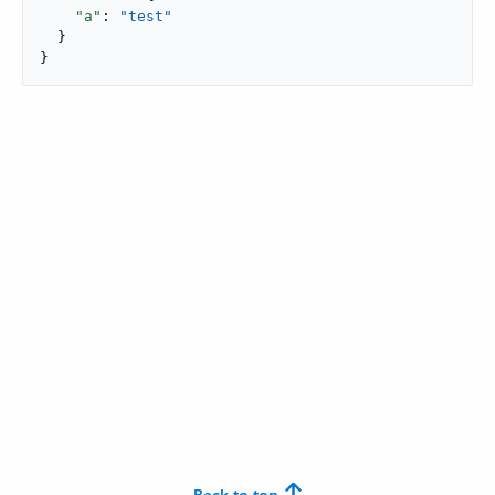
"a"
: 
"test"
  }

}