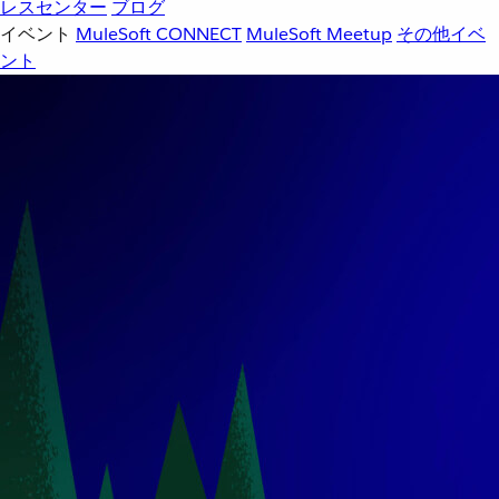
レスセンター
ブログ
イベント
MuleSoft CONNECT
MuleSoft Meetup
その他イベ
ント