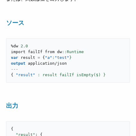
ソース
%dw 
2.0
import failIf from dw
var
 result 
=
{
"a"
:
"test"
}
output
application/json
---
{
"result"
: result failIf isEmpty($) }
出力
{

"result"
: {
