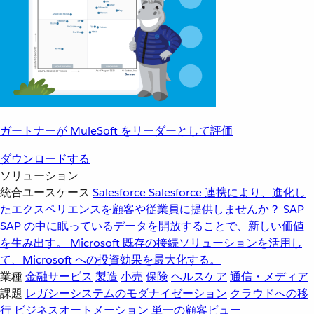
ガートナーが MuleSoft をリーダーとして評価
ダウンロードする
ソリューション
統合ユースケース
Salesforce
Salesforce 連携により、進化し
たエクスペリエンスを顧客や従業員に提供しませんか？
SAP
SAP の中に眠っているデータを開放することで、新しい価値
を生み出す。
Microsoft
既存の接続ソリューションを活用し
て、Microsoft への投資効果を最大化する。
業種
金融サービス
製造
小売
保険
ヘルスケア
通信・メディア
課題
レガシーシステムのモダナイゼーション
クラウドへの移
行
ビジネスオートメーション
単一の顧客ビュー