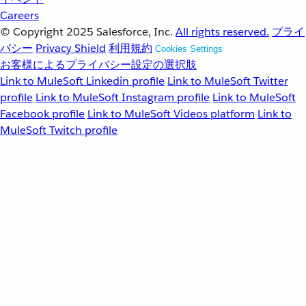
Careers
© Copyright 2025
Salesforce, Inc.
All rights reserved.
プライ
バシー
Privacy Shield
利用規約
Cookies Settings
お客様によるプライバシー設定の選択肢
Link to MuleSoft Linkedin profile
Link to MuleSoft Twitter
profile
Link to MuleSoft Instagram profile
Link to MuleSoft
Facebook profile
Link to MuleSoft Videos platform
Link to
MuleSoft Twitch profile