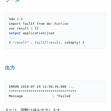
ソース
%dw 
2.0
import failIf from dw
var
 result 
=
{
}
output
application/json
---
{
"result"
: failIf(result,
 isEmpty
)
}
出力
ERROR 2018-07-29 11:56:39,988 ...

**********************************

Message               : "Failed
または、関数は値を出力します。