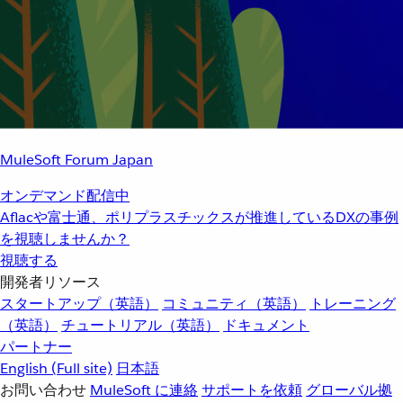
MuleSoft Forum Japan
オンデマンド配信中
Aflacや富士通、ポリプラスチックスが推進しているDXの事例
を視聴しませんか？
視聴する
開発者リソース
スタートアップ（英語）
コミュニティ（英語）
トレーニング
（英語）
チュートリアル（英語）
ドキュメント
パートナー
English
(Full site)
日本語
お問い合わせ
MuleSoft に連絡
サポートを依頼
グローバル拠