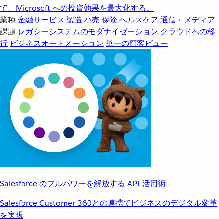
て、Microsoft への投資効果を最大化する。
業種
金融サービス
製造
小売
保険
ヘルスケア
通信・メディア
課題
レガシーシステムのモダナイゼーション
クラウドへの移
行
ビジネスオートメーション
単一の顧客ビュー
Salesforce のフルパワーを解放する API 活用術
Salesforce Customer 360との連携でビジネスのデジタル変革
を実現