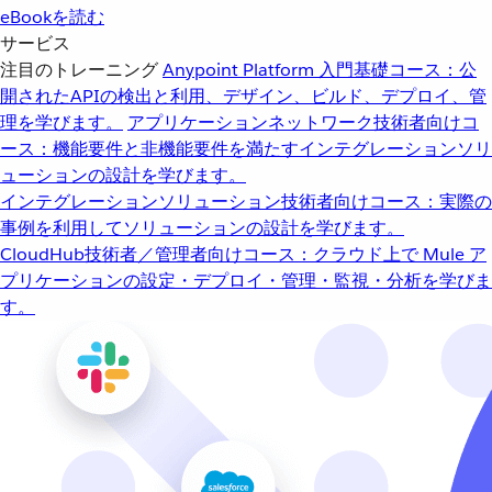
eBookを読む
サービス
注目のトレーニング
Anypoint Platform 入門
基礎コース：公
開されたAPIの検出と利用、デザイン、ビルド、デプロイ、管
理を学びます。
アプリケーションネットワーク
技術者向けコ
ース：機能要件と非機能要件を満たすインテグレーションソリ
ューションの設計を学びます。
インテグレーションソリューション
技術者向けコース：実際の
事例を利用してソリューションの設計を学びます。
CloudHub
技術者／管理者向けコース：クラウド上で Mule ア
プリケーションの設定・デプロイ・管理・監視・分析を学びま
す。