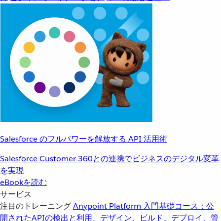
Salesforce のフルパワーを解放する API 活用術
Salesforce Customer 360との連携でビジネスのデジタル変革
を実現
eBookを読む
サービス
注目のトレーニング
Anypoint Platform 入門
基礎コース：公
開されたAPIの検出と利用、デザイン、ビルド、デプロイ、管