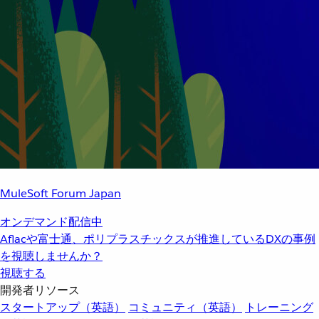
MuleSoft Forum Japan
オンデマンド配信中
Aflacや富士通、ポリプラスチックスが推進しているDXの事例
を視聴しませんか？
視聴する
開発者リソース
スタートアップ（英語）
コミュニティ（英語）
トレーニング