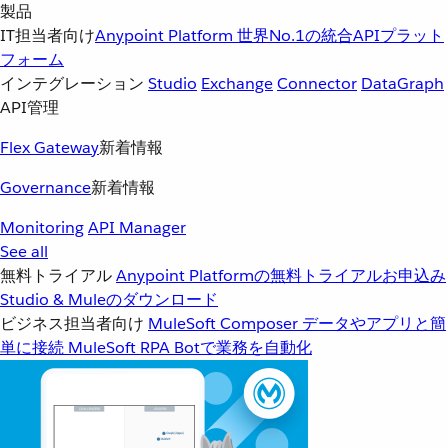
製品
IT担当者向け
Anypoint Platform
世界No.1の統合APIプラット
フォーム
インテグレーション
Studio
Exchange
Connector
DataGraph
API管理
Flex Gateway
新着情報
Governance
新着情報
Monitoring
API Manager
See all
無料トライアル
Anypoint Platformの無料トライアルお申込み
Studio & Muleのダウンロード
ビジネス担当者向け
MuleSoft Composer
データやアプリと簡
単に接続
MuleSoft RPA
Botで業務を自動化