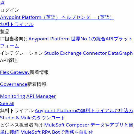
点
ログイン
Anypoint Platform（英語）
ヘルプセンター（英語）
無料トライアル
製品
IT担当者向け
Anypoint Platform
世界No.1の統合APIプラット
フォーム
インテグレーション
Studio
Exchange
Connector
DataGraph
API管理
Flex Gateway
新着情報
Governance
新着情報
Monitoring
API Manager
See all
無料トライアル
Anypoint Platformの無料トライアルお申込み
Studio & Muleのダウンロード
ビジネス担当者向け
MuleSoft Composer
データやアプリと簡
単に接続
MuleSoft RPA
Botで業務を自動化