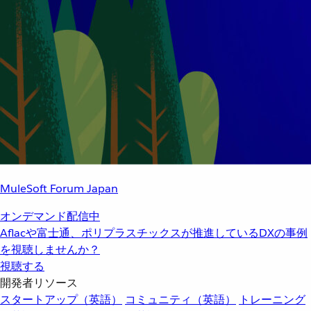
MuleSoft Forum Japan
オンデマンド配信中
Aflacや富士通、ポリプラスチックスが推進しているDXの事例
を視聴しませんか？
視聴する
開発者リソース
スタートアップ（英語）
コミュニティ（英語）
トレーニング