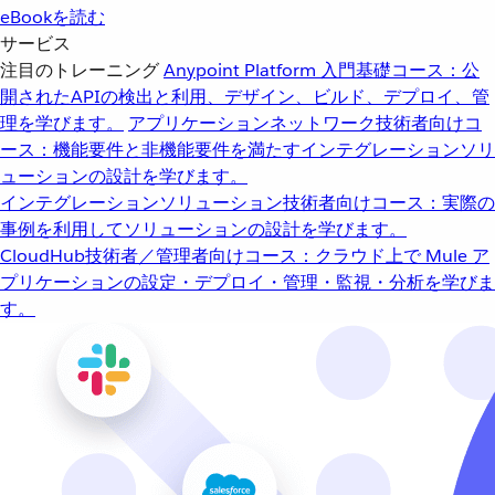
eBookを読む
サービス
注目のトレーニング
Anypoint Platform 入門
基礎コース：公
開されたAPIの検出と利用、デザイン、ビルド、デプロイ、管
理を学びます。
アプリケーションネットワーク
技術者向けコ
ース：機能要件と非機能要件を満たすインテグレーションソリ
ューションの設計を学びます。
インテグレーションソリューション
技術者向けコース：実際の
事例を利用してソリューションの設計を学びます。
CloudHub
技術者／管理者向けコース：クラウド上で Mule ア
プリケーションの設定・デプロイ・管理・監視・分析を学びま
す。