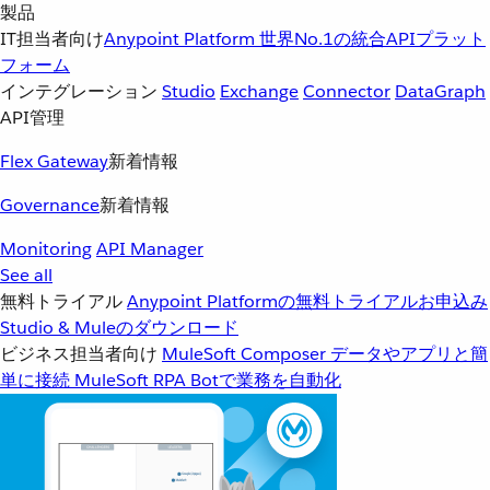
製品
IT担当者向け
Anypoint Platform
世界No.1の統合APIプラット
フォーム
インテグレーション
Studio
Exchange
Connector
DataGraph
API管理
Flex Gateway
新着情報
Governance
新着情報
Monitoring
API Manager
See all
無料トライアル
Anypoint Platformの無料トライアルお申込み
Studio & Muleのダウンロード
ビジネス担当者向け
MuleSoft Composer
データやアプリと簡
単に接続
MuleSoft RPA
Botで業務を自動化