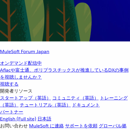
MuleSoft Forum Japan
オンデマンド配信中
Aflacや富士通、ポリプラスチックスが推進しているDXの事例
を視聴しませんか？
視聴する
開発者リソース
スタートアップ（英語）
コミュニティ（英語）
トレーニング
（英語）
チュートリアル（英語）
ドキュメント
パートナー
English
(Full site)
日本語
お問い合わせ
MuleSoft に連絡
サポートを依頼
グローバル拠