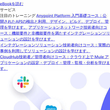
eBookを読む
サービス
注目のトレーニング
Anypoint Platform 入門
基礎コース：公
開されたAPIの検出と利用、デザイン、ビルド、デプロイ、管
理を学びます。
アプリケーションネットワーク
技術者向けコ
ース：機能要件と非機能要件を満たすインテグレーションソリ
ューションの設計を学びます。
インテグレーションソリューション
技術者向けコース：実際の
事例を利用してソリューションの設計を学びます。
CloudHub
技術者／管理者向けコース：クラウド上で Mule ア
プリケーションの設定・デプロイ・管理・監視・分析を学びま
す。