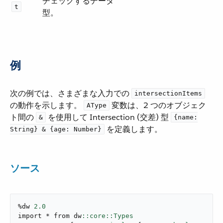
チェックするデータ
t
型。
例
次の例では、さまざまな入力での ​
intersectionItems
の動作を示します。
​ 変数は、2 つのオブジェク
AType
ト間の ​
​ を使用して Intersection (交差) 型 ​
&
{name:
​ を定義します。
String} & {age: Number}
ソース
%dw 
2.0
import * from dw