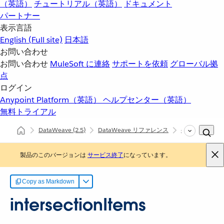
（英語）
チュートリアル（英語）
ドキュメント
パートナー
表示言語
English
(Full site)
日本語
お問い合わせ
お問い合わせ
MuleSoft に連絡
サポートを依頼
グローバル拠
点
ログイン
Anypoint Platform（英語）
ヘルプセンター（英語）
無料トライアル
DataWeave
(2.5)
DataWeave リファレンス
dw::core::Types
製品のこのバージョンは
サービス終了
になっています。
Copy as Markdown
intersectionItems