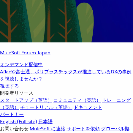
MuleSoft Forum Japan
オンデマンド配信中
Aflacや富士通、ポリプラスチックスが推進しているDXの事例
を視聴しませんか？
視聴する
開発者リソース
スタートアップ（英語）
コミュニティ（英語）
トレーニング
（英語）
チュートリアル（英語）
ドキュメント
パートナー
English
(Full site)
日本語
お問い合わせ
MuleSoft に連絡
サポートを依頼
グローバル拠