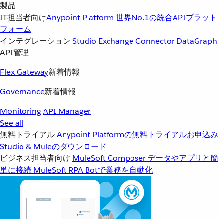
製品
IT担当者向け
Anypoint Platform
世界No.1の統合APIプラット
フォーム
インテグレーション
Studio
Exchange
Connector
DataGraph
API管理
Flex Gateway
新着情報
Governance
新着情報
Monitoring
API Manager
See all
無料トライアル
Anypoint Platformの無料トライアルお申込み
Studio & Muleのダウンロード
ビジネス担当者向け
MuleSoft Composer
データやアプリと簡
単に接続
MuleSoft RPA
Botで業務を自動化