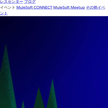
レスセンター
ブログ
イベント
MuleSoft CONNECT
MuleSoft Meetup
その他イベ
ント