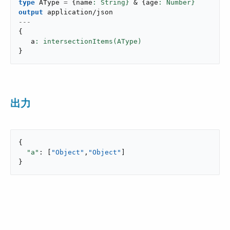
type
 AType 
=
{
name
: String}
 & 
{
age
: Number}
output
application/json
---
{
   a
}
出力
{

"a"
: [
"Object"
,
"Object"
]

}