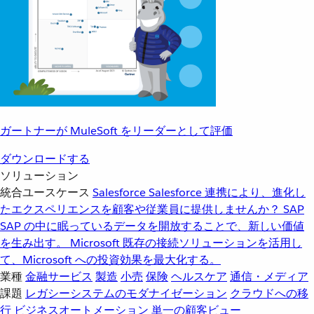
ガートナーが MuleSoft をリーダーとして評価
ダウンロードする
ソリューション
統合ユースケース
Salesforce
Salesforce 連携により、進化し
たエクスペリエンスを顧客や従業員に提供しませんか？
SAP
SAP の中に眠っているデータを開放することで、新しい価値
を生み出す。
Microsoft
既存の接続ソリューションを活用し
て、Microsoft への投資効果を最大化する。
業種
金融サービス
製造
小売
保険
ヘルスケア
通信・メディア
課題
レガシーシステムのモダナイゼーション
クラウドへの移
行
ビジネスオートメーション
単一の顧客ビュー