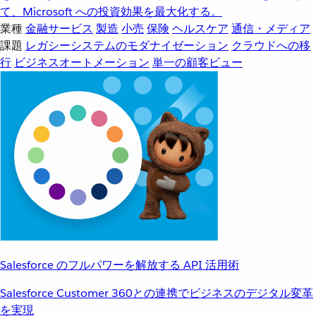
て、Microsoft への投資効果を最大化する。
業種
金融サービス
製造
小売
保険
ヘルスケア
通信・メディア
課題
レガシーシステムのモダナイゼーション
クラウドへの移
行
ビジネスオートメーション
単一の顧客ビュー
Salesforce のフルパワーを解放する API 活用術
Salesforce Customer 360との連携でビジネスのデジタル変革
を実現