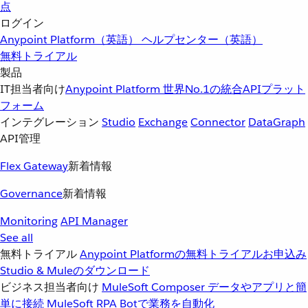
点
ログイン
Anypoint Platform（英語）
ヘルプセンター（英語）
無料トライアル
製品
IT担当者向け
Anypoint Platform
世界No.1の統合APIプラット
フォーム
インテグレーション
Studio
Exchange
Connector
DataGraph
API管理
Flex Gateway
新着情報
Governance
新着情報
Monitoring
API Manager
See all
無料トライアル
Anypoint Platformの無料トライアルお申込み
Studio & Muleのダウンロード
ビジネス担当者向け
MuleSoft Composer
データやアプリと簡
単に接続
MuleSoft RPA
Botで業務を自動化