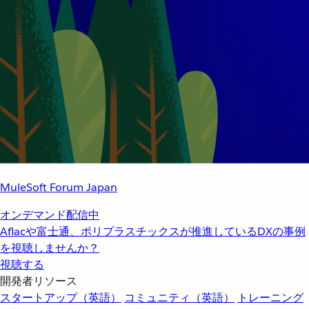
MuleSoft Forum Japan
オンデマンド配信中
Aflacや富士通、ポリプラスチックスが推進しているDXの事例
を視聴しませんか？
視聴する
開発者リソース
スタートアップ（英語）
コミュニティ（英語）
トレーニング