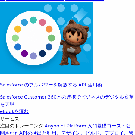
Salesforce のフルパワーを解放する API 活用術
Salesforce Customer 360との連携でビジネスのデジタル変革
を実現
eBookを読む
サービス
注目のトレーニング
Anypoint Platform 入門
基礎コース：公
開されたAPIの検出と利用、デザイン、ビルド、デプロイ、管