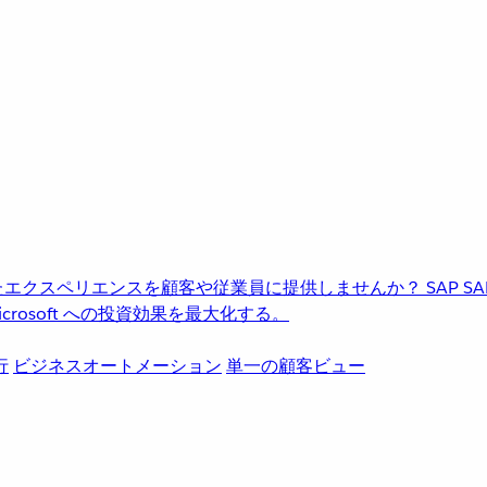
進化したエクスペリエンスを顧客や従業員に提供しませんか？
SAP
S
rosoft への投資効果を最大化する。
行
ビジネスオートメーション
単一の顧客ビュー