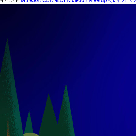
イベント
MuleSoft CONNECT
MuleSoft Meetup
その他イベ