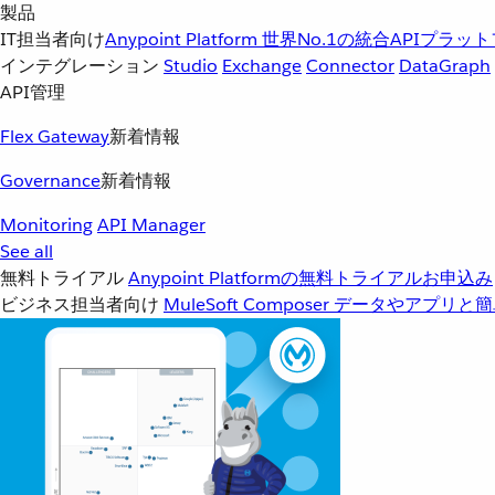
製品
IT担当者向け
Anypoint Platform
世界No.1の統合APIプラッ
インテグレーション
Studio
Exchange
Connector
DataGraph
API管理
Flex Gateway
新着情報
Governance
新着情報
Monitoring
API Manager
See all
無料トライアル
Anypoint Platformの無料トライアルお申込み
ビジネス担当者向け
MuleSoft Composer
データやアプリと簡