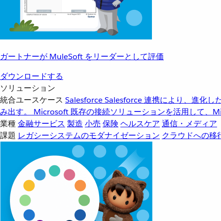
ガートナーが MuleSoft をリーダーとして評価
ダウンロードする
ソリューション
統合ユースケース
Salesforce
Salesforce 連携により、
み出す。
Microsoft
既存の接続ソリューションを活用して、Mic
業種
金融サービス
製造
小売
保険
ヘルスケア
通信・メディア
課題
レガシーシステムのモダナイゼーション
クラウドへの移