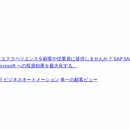
進化したエクスペリエンスを顧客や従業員に提供しませんか？
SAP
S
rosoft への投資効果を最大化する。
行
ビジネスオートメーション
単一の顧客ビュー