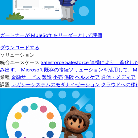
ガートナーが MuleSoft をリーダーとして評価
ダウンロードする
ソリューション
統合ユースケース
Salesforce
Salesforce 連携により、
み出す。
Microsoft
既存の接続ソリューションを活用して、Mic
業種
金融サービス
製造
小売
保険
ヘルスケア
通信・メディア
課題
レガシーシステムのモダナイゼーション
クラウドへの移