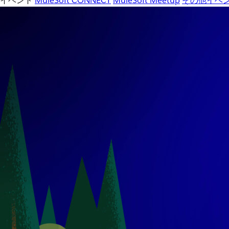
イベント
MuleSoft CONNECT
MuleSoft Meetup
その他イベ