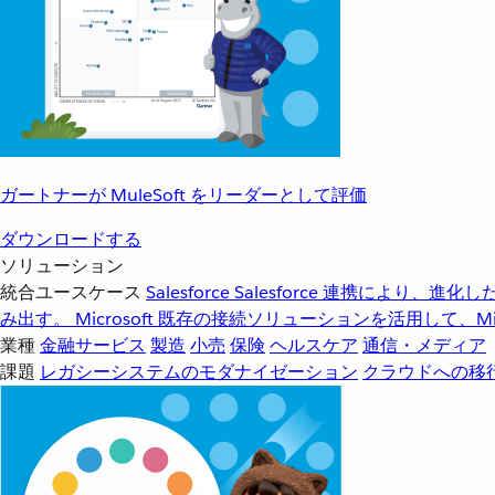
ガートナーが MuleSoft をリーダーとして評価
ダウンロードする
ソリューション
統合ユースケース
Salesforce
Salesforce 連携により、
み出す。
Microsoft
既存の接続ソリューションを活用して、Mic
業種
金融サービス
製造
小売
保険
ヘルスケア
通信・メディア
課題
レガシーシステムのモダナイゼーション
クラウドへの移