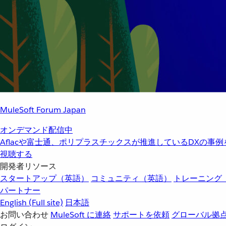
MuleSoft Forum Japan
オンデマンド配信中
Aflacや富士通、ポリプラスチックスが推進しているDXの事
視聴する
開発者リソース
スタートアップ（英語）
コミュニティ（英語）
トレーニング
パートナー
English
(Full site)
日本語
お問い合わせ
MuleSoft に連絡
サポートを依頼
グローバル拠