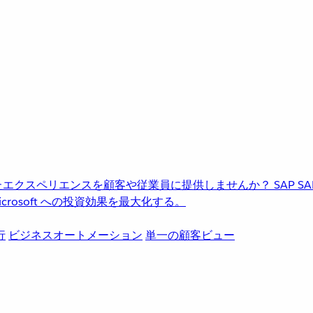
進化したエクスペリエンスを顧客や従業員に提供しませんか？
SAP
S
rosoft への投資効果を最大化する。
行
ビジネスオートメーション
単一の顧客ビュー