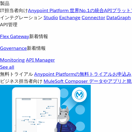
製品
IT担当者向け
Anypoint Platform
世界No.1の統合APIプラッ
インテグレーション
Studio
Exchange
Connector
DataGraph
API管理
Flex Gateway
新着情報
Governance
新着情報
Monitoring
API Manager
See all
無料トライアル
Anypoint Platformの無料トライアルお申込み
ビジネス担当者向け
MuleSoft Composer
データやアプリと簡