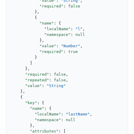
"value"
: 
"String"
,

"required"
: 
false
          },

          {

"name"
: {

"localName"
: 
"l"
,

"namespace"
: 
null
            },

"value"
: 
"Number"
,

"required"
: 
true
          }

        ]

      },

"required"
: 
false
,

"repeated"
: 
false
,

"value"
: 
"String"
    },

    {

"key"
: {

"name"
: {

"localName"
: 
"lastName"
,

"namespace"
: 
null
        },

"attributes"
: [
