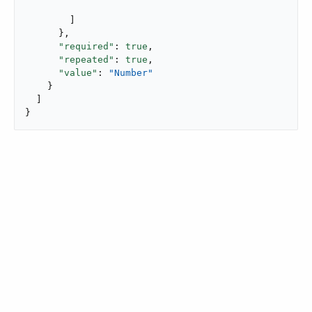
        ]

      },

"required"
: 
true
,

"repeated"
: 
true
,

"value"
: 
"Number"
    }

  ]

}