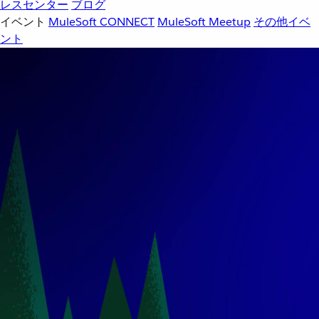
レスセンター
ブログ
イベント
MuleSoft CONNECT
MuleSoft Meetup
その他イベ
ント