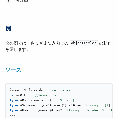
関数型。
t
例
次の例では、さまざまな入力での ​
​ の動作
objectFields
を示します。
ソース
import * from dw
ns
 ns0 http
type
 ADictionary 
=
{
_ 
: String}
type
 ASchema 
=
{
ns0#name 
@
(
ns0#foo
: String): {}
}
type
 AUser 
=
{
name 
@
(
foo
?
: String,
l
: Number)?: Stri
---