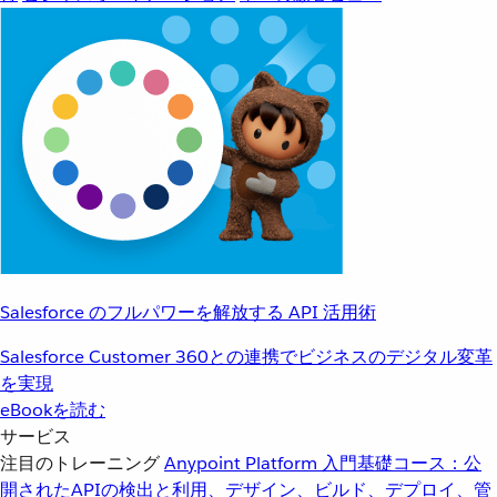
Salesforce のフルパワーを解放する API 活用術
Salesforce Customer 360との連携でビジネスのデジタル変革
を実現
eBookを読む
サービス
注目のトレーニング
Anypoint Platform 入門
基礎コース：公
開されたAPIの検出と利用、デザイン、ビルド、デプロイ、管