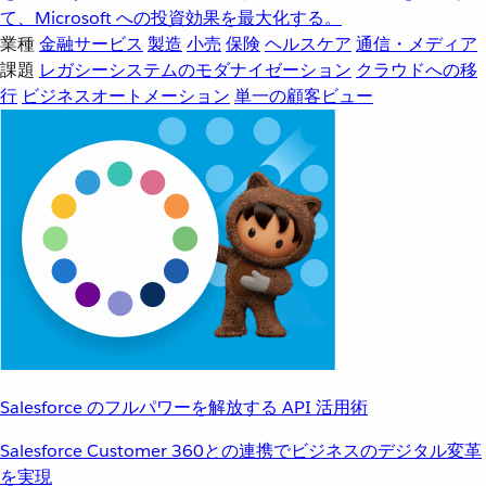
て、Microsoft への投資効果を最大化する。
業種
金融サービス
製造
小売
保険
ヘルスケア
通信・メディア
課題
レガシーシステムのモダナイゼーション
クラウドへの移
行
ビジネスオートメーション
単一の顧客ビュー
Salesforce のフルパワーを解放する API 活用術
Salesforce Customer 360との連携でビジネスのデジタル変革
を実現