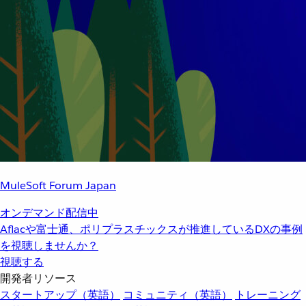
MuleSoft Forum Japan
オンデマンド配信中
Aflacや富士通、ポリプラスチックスが推進しているDXの事例
を視聴しませんか？
視聴する
開発者リソース
スタートアップ（英語）
コミュニティ（英語）
トレーニング