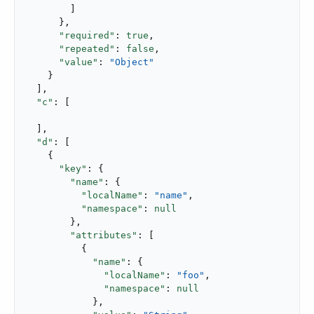
        ]

      },

"required"
: 
true
,

"repeated"
: 
false
,

"value"
: 
"Object"
    }

  ],

"c"
: [

  ],

"d"
: [

    {

"key"
: {

"name"
: {

"localName"
: 
"name"
,

"namespace"
: 
null
        },

"attributes"
: [

          {

"name"
: {

"localName"
: 
"foo"
,

"namespace"
: 
null
            },
