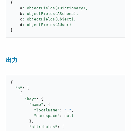
{
    a
: objectFields(ADictionary),
    b
: objectFields(ASchema),
    c
: objectFields(Object),
    d
}
出力
{

"a"
: [

    {

"key"
: {

"name"
: {

"localName"
: 
"_"
,

"namespace"
: 
null
        },

"attributes"
: [
