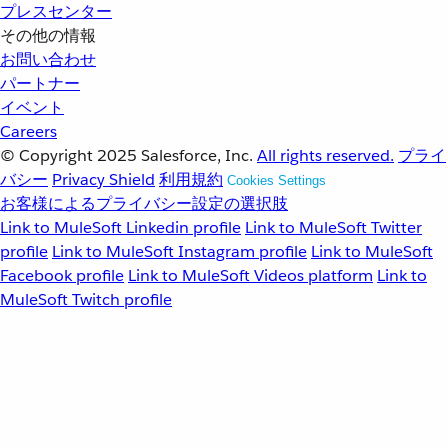
プレスセンター
その他の情報
お問い合わせ
パートナー
イベント
Careers
© Copyright 2025
Salesforce, Inc.
All rights reserved.
プライ
バシー
Privacy Shield
利用規約
Cookies Settings
お客様によるプライバシー設定の選択肢
Link to MuleSoft Linkedin profile
Link to MuleSoft Twitter
profile
Link to MuleSoft Instagram profile
Link to MuleSoft
Facebook profile
Link to MuleSoft Videos platform
Link to
MuleSoft Twitch profile