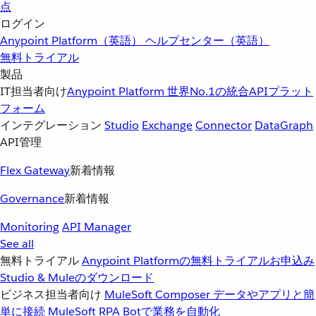
点
ログイン
Anypoint Platform（英語）
ヘルプセンター（英語）
無料トライアル
製品
IT担当者向け
Anypoint Platform
世界No.1の統合APIプラット
フォーム
インテグレーション
Studio
Exchange
Connector
DataGraph
API管理
Flex Gateway
新着情報
Governance
新着情報
Monitoring
API Manager
See all
無料トライアル
Anypoint Platformの無料トライアルお申込み
Studio & Muleのダウンロード
ビジネス担当者向け
MuleSoft Composer
データやアプリと簡
単に接続
MuleSoft RPA
Botで業務を自動化