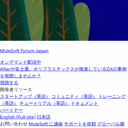
MuleSoft Forum Japan
オンデマンド配信中
Aflacや富士通、ポリプラスチックスが推進しているDXの事例
を視聴しませんか？
視聴する
開発者リソース
スタートアップ（英語）
コミュニティ（英語）
トレーニング
（英語）
チュートリアル（英語）
ドキュメント
パートナー
English
(Full site)
日本語
お問い合わせ
MuleSoft に連絡
サポートを依頼
グローバル拠