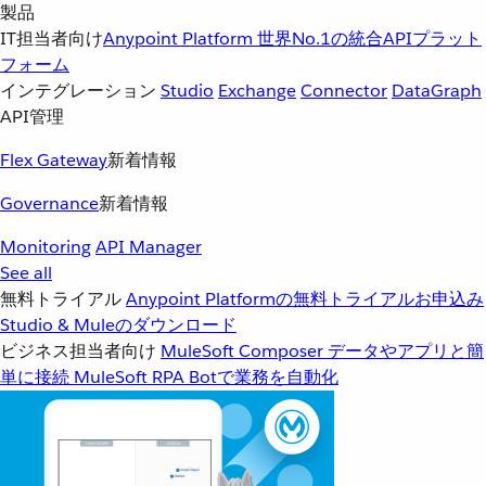
製品
IT担当者向け
Anypoint Platform
世界No.1の統合APIプラット
フォーム
インテグレーション
Studio
Exchange
Connector
DataGraph
API管理
Flex Gateway
新着情報
Governance
新着情報
Monitoring
API Manager
See all
無料トライアル
Anypoint Platformの無料トライアルお申込み
Studio & Muleのダウンロード
ビジネス担当者向け
MuleSoft Composer
データやアプリと簡
単に接続
MuleSoft RPA
Botで業務を自動化