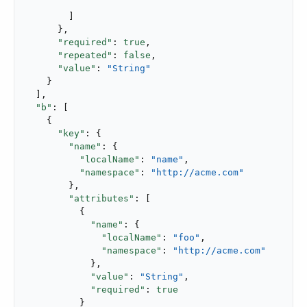
        ]

      },

"required"
: 
true
,

"repeated"
: 
false
,

"value"
: 
"String"
    }

  ],

"b"
: [

    {

"key"
: {

"name"
: {

"localName"
: 
"name"
,

"namespace"
: 
"http://acme.com"
        },

"attributes"
: [

          {

"name"
: {

"localName"
: 
"foo"
,

"namespace"
: 
"http://acme.com"
            },

"value"
: 
"String"
,

"required"
: 
true
          }
