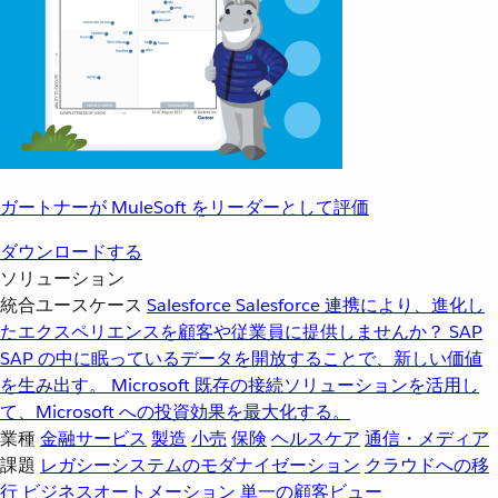
ガートナーが MuleSoft をリーダーとして評価
ダウンロードする
ソリューション
統合ユースケース
Salesforce
Salesforce 連携により、進化し
たエクスペリエンスを顧客や従業員に提供しませんか？
SAP
SAP の中に眠っているデータを開放することで、新しい価値
を生み出す。
Microsoft
既存の接続ソリューションを活用し
て、Microsoft への投資効果を最大化する。
業種
金融サービス
製造
小売
保険
ヘルスケア
通信・メディア
課題
レガシーシステムのモダナイゼーション
クラウドへの移
行
ビジネスオートメーション
単一の顧客ビュー