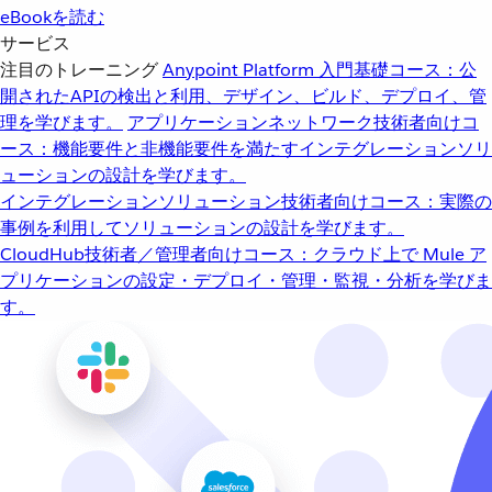
eBookを読む
サービス
注目のトレーニング
Anypoint Platform 入門
基礎コース：公
開されたAPIの検出と利用、デザイン、ビルド、デプロイ、管
理を学びます。
アプリケーションネットワーク
技術者向けコ
ース：機能要件と非機能要件を満たすインテグレーションソリ
ューションの設計を学びます。
インテグレーションソリューション
技術者向けコース：実際の
事例を利用してソリューションの設計を学びます。
CloudHub
技術者／管理者向けコース：クラウド上で Mule ア
プリケーションの設定・デプロイ・管理・監視・分析を学びま
す。