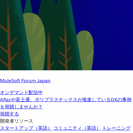
MuleSoft Forum Japan
オンデマンド配信中
Aflacや富士通、ポリプラスチックスが推進しているDXの事例
を視聴しませんか？
視聴する
開発者リソース
スタートアップ（英語）
コミュニティ（英語）
トレーニング