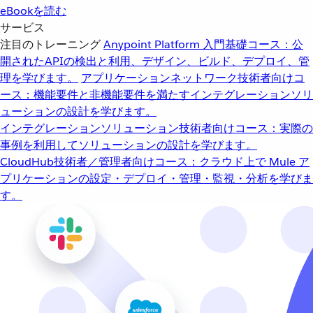
eBookを読む
サービス
注目のトレーニング
Anypoint Platform 入門
基礎コース：公
開されたAPIの検出と利用、デザイン、ビルド、デプロイ、管
理を学びます。
アプリケーションネットワーク
技術者向けコ
ース：機能要件と非機能要件を満たすインテグレーションソリ
ューションの設計を学びます。
インテグレーションソリューション
技術者向けコース：実際の
事例を利用してソリューションの設計を学びます。
CloudHub
技術者／管理者向けコース：クラウド上で Mule ア
プリケーションの設定・デプロイ・管理・監視・分析を学びま
す。