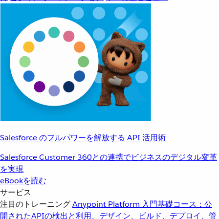
Salesforce のフルパワーを解放する API 活用術
Salesforce Customer 360との連携でビジネスのデジタル変革
を実現
eBookを読む
サービス
注目のトレーニング
Anypoint Platform 入門
基礎コース：公
開されたAPIの検出と利用、デザイン、ビルド、デプロイ、管