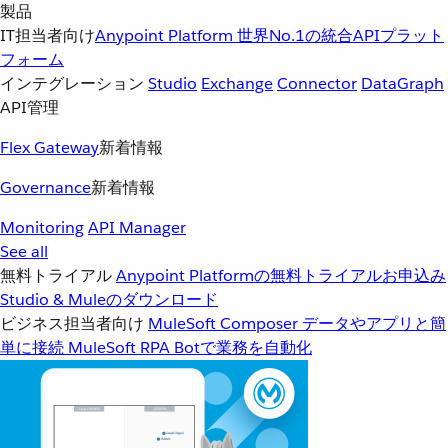
製品
IT担当者向け
Anypoint Platform
世界No.1の統合APIプラット
フォーム
インテグレーション
Studio
Exchange
Connector
DataGraph
API管理
Flex Gateway
新着情報
Governance
新着情報
Monitoring
API Manager
See all
無料トライアル
Anypoint Platformの無料トライアルお申込み
Studio & Muleのダウンロード
ビジネス担当者向け
MuleSoft Composer
データやアプリと簡
単に接続
MuleSoft RPA
Botで業務を自動化