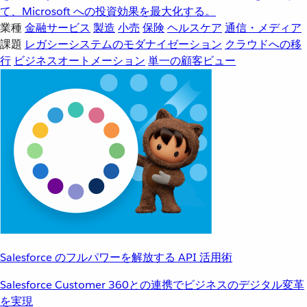
て、Microsoft への投資効果を最大化する。
業種
金融サービス
製造
小売
保険
ヘルスケア
通信・メディア
課題
レガシーシステムのモダナイゼーション
クラウドへの移
行
ビジネスオートメーション
単一の顧客ビュー
Salesforce のフルパワーを解放する API 活用術
Salesforce Customer 360との連携でビジネスのデジタル変革
を実現