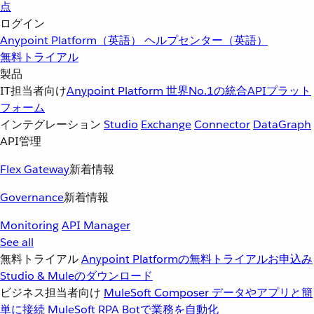
点
ログイン
Anypoint Platform（英語）
ヘルプセンター（英語）
無料トライアル
製品
IT担当者向け
Anypoint Platform
世界No.1の統合APIプラット
フォーム
インテグレーション
Studio
Exchange
Connector
DataGraph
API管理
Flex Gateway
新着情報
Governance
新着情報
Monitoring
API Manager
See all
無料トライアル
Anypoint Platformの無料トライアルお申込み
Studio & Muleのダウンロード
ビジネス担当者向け
MuleSoft Composer
データやアプリと簡
単に接続
MuleSoft RPA
Botで業務を自動化