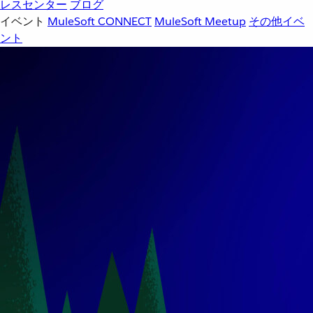
レスセンター
ブログ
イベント
MuleSoft CONNECT
MuleSoft Meetup
その他イベ
ント