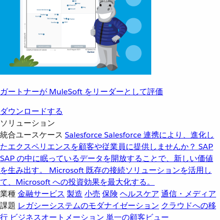
ガートナーが MuleSoft をリーダーとして評価
ダウンロードする
ソリューション
統合ユースケース
Salesforce
Salesforce 連携により、進化し
たエクスペリエンスを顧客や従業員に提供しませんか？
SAP
SAP の中に眠っているデータを開放することで、新しい価値
を生み出す。
Microsoft
既存の接続ソリューションを活用し
て、Microsoft への投資効果を最大化する。
業種
金融サービス
製造
小売
保険
ヘルスケア
通信・メディア
課題
レガシーシステムのモダナイゼーション
クラウドへの移
行
ビジネスオートメーション
単一の顧客ビュー