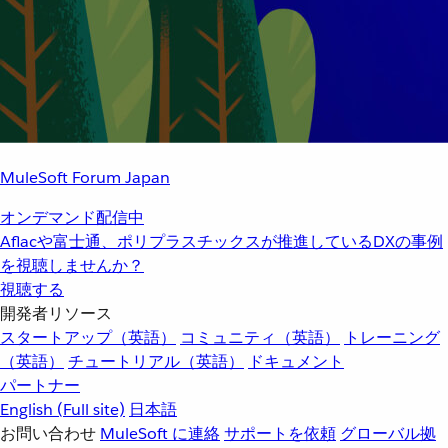
MuleSoft Forum Japan
オンデマンド配信中
Aflacや富士通、ポリプラスチックスが推進しているDXの事例
を視聴しませんか？
視聴する
開発者リソース
スタートアップ（英語）
コミュニティ（英語）
トレーニング
（英語）
チュートリアル（英語）
ドキュメント
パートナー
English
(Full site)
日本語
お問い合わせ
MuleSoft に連絡
サポートを依頼
グローバル拠