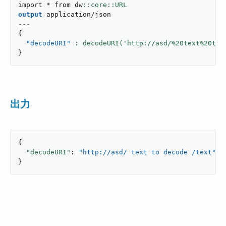
import * from dw
output
application/json
---
{
"decodeURI"
: decodeURI('http://asd/%20text%20to%
}
出力
{

"decodeURI"
: 
"http://asd/ text to decode /text"
}