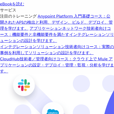
eBookを読む
サービス
注目のトレーニング
Anypoint Platform 入門
基礎コース：公
開されたAPIの検出と利用、デザイン、ビルド、デプロイ、管
理を学びます。
アプリケーションネットワーク
技術者向けコ
ース：機能要件と非機能要件を満たすインテグレーションソリ
ューションの設計を学びます。
インテグレーションソリューション
技術者向けコース：実際の
事例を利用してソリューションの設計を学びます。
CloudHub
技術者／管理者向けコース：クラウド上で Mule ア
プリケーションの設定・デプロイ・管理・監視・分析を学びま
す。