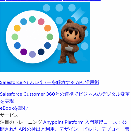
Salesforce のフルパワーを解放する API 活用術
Salesforce Customer 360との連携でビジネスのデジタル変革
を実現
eBookを読む
サービス
注目のトレーニング
Anypoint Platform 入門
基礎コース：公
開されたAPIの検出と利用、デザイン、ビルド、デプロイ、管