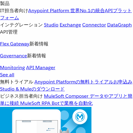
製品
IT担当者向け
Anypoint Platform
世界No.1の統合APIプラット
フォーム
インテグレーション
Studio
Exchange
Connector
DataGraph
API管理
Flex Gateway
新着情報
Governance
新着情報
Monitoring
API Manager
See all
無料トライアル
Anypoint Platformの無料トライアルお申込み
Studio & Muleのダウンロード
ビジネス担当者向け
MuleSoft Composer
データやアプリと簡
単に接続
MuleSoft RPA
Botで業務を自動化