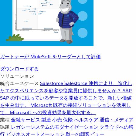
ガートナーが MuleSoft をリーダーとして評価
ダウンロードする
ソリューション
統合ユースケース
Salesforce
Salesforce 連携により、進化し
たエクスペリエンスを顧客や従業員に提供しませんか？
SAP
SAP の中に眠っているデータを開放することで、新しい価値
を生み出す。
Microsoft
既存の接続ソリューションを活用し
て、Microsoft への投資効果を最大化する。
業種
金融サービス
製造
小売
保険
ヘルスケア
通信・メディア
課題
レガシーシステムのモダナイゼーション
クラウドへの移
行
ビジネスオートメーション
単一の顧客ビュー