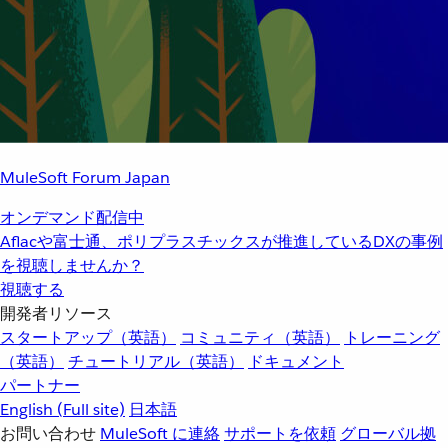
MuleSoft Forum Japan
オンデマンド配信中
Aflacや富士通、ポリプラスチックスが推進しているDXの事例
を視聴しませんか？
視聴する
開発者リソース
スタートアップ（英語）
コミュニティ（英語）
トレーニング
（英語）
チュートリアル（英語）
ドキュメント
パートナー
English
(Full site)
日本語
お問い合わせ
MuleSoft に連絡
サポートを依頼
グローバル拠