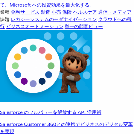
て、Microsoft への投資効果を最大化する。
業種
金融サービス
製造
小売
保険
ヘルスケア
通信・メディア
課題
レガシーシステムのモダナイゼーション
クラウドへの移
行
ビジネスオートメーション
単一の顧客ビュー
Salesforce のフルパワーを解放する API 活用術
Salesforce Customer 360との連携でビジネスのデジタル変革
を実現