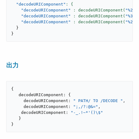
"decodeURIComponent"
"decodeURIComponent"
: decodeURIComponent(
"%20P
"decodeURIComponent"
: decodeURIComponent(
"%3B%
"decodeURIComponent"
: decodeURIComponent(
"%2D%
}
}
出力
{

   decodeURIComponent: {

     decodeURIComponent: 
" PATH/ TO /DECODE "
,

     decodeURIComponent: 
";,/?:@&="
,

    decodeURIComponent: 
"-_.!~*'()\$"
   }

}