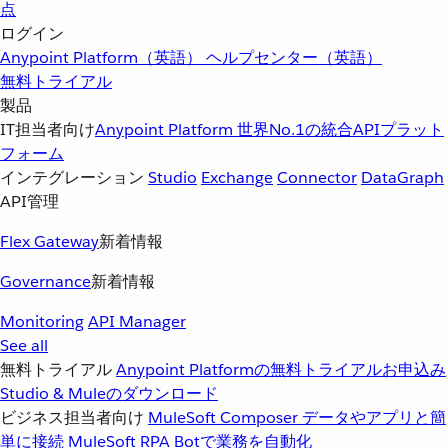
点
ログイン
Anypoint Platform（英語）
ヘルプセンター（英語）
無料トライアル
製品
IT担当者向け
Anypoint Platform
世界No.1の統合APIプラット
フォーム
インテグレーション
Studio
Exchange
Connector
DataGraph
API管理
Flex Gateway
新着情報
Governance
新着情報
Monitoring
API Manager
See all
無料トライアル
Anypoint Platformの無料トライアルお申込み
Studio & Muleのダウンロード
ビジネス担当者向け
MuleSoft Composer
データやアプリと簡
単に接続
MuleSoft RPA
Botで業務を自動化