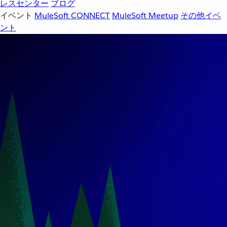
レスセンター
ブログ
イベント
MuleSoft CONNECT
MuleSoft Meetup
その他イベ
ント