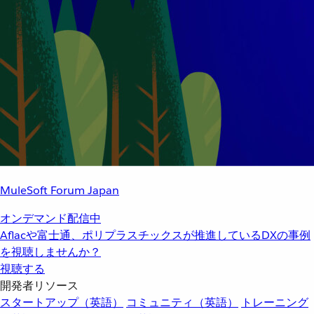
MuleSoft Forum Japan
オンデマンド配信中
Aflacや富士通、ポリプラスチックスが推進しているDXの事例
を視聴しませんか？
視聴する
開発者リソース
スタートアップ（英語）
コミュニティ（英語）
トレーニング