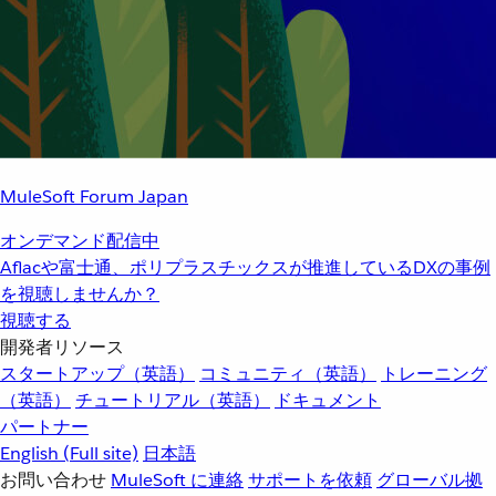
MuleSoft Forum Japan
オンデマンド配信中
Aflacや富士通、ポリプラスチックスが推進しているDXの事例
を視聴しませんか？
視聴する
開発者リソース
スタートアップ（英語）
コミュニティ（英語）
トレーニング
（英語）
チュートリアル（英語）
ドキュメント
パートナー
English
(Full site)
日本語
お問い合わせ
MuleSoft に連絡
サポートを依頼
グローバル拠