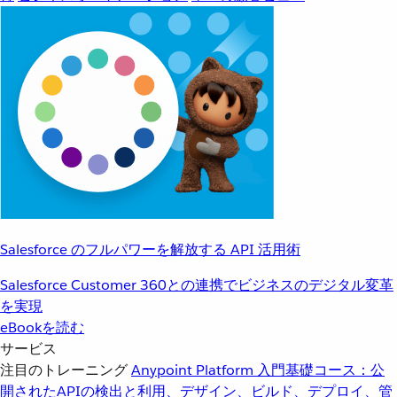
Salesforce のフルパワーを解放する API 活用術
Salesforce Customer 360との連携でビジネスのデジタル変革
を実現
eBookを読む
サービス
注目のトレーニング
Anypoint Platform 入門
基礎コース：公
開されたAPIの検出と利用、デザイン、ビルド、デプロイ、管