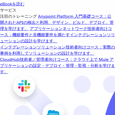
eBookを読む
サービス
注目のトレーニング
Anypoint Platform 入門
基礎コース：公
開されたAPIの検出と利用、デザイン、ビルド、デプロイ、管
理を学びます。
アプリケーションネットワーク
技術者向けコ
ース：機能要件と非機能要件を満たすインテグレーションソリ
ューションの設計を学びます。
インテグレーションソリューション
技術者向けコース：実際の
事例を利用してソリューションの設計を学びます。
CloudHub
技術者／管理者向けコース：クラウド上で Mule ア
プリケーションの設定・デプロイ・管理・監視・分析を学びま
す。