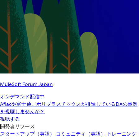
MuleSoft Forum Japan
オンデマンド配信中
Aflacや富士通、ポリプラスチックスが推進しているDXの事例
を視聴しませんか？
視聴する
開発者リソース
スタートアップ（英語）
コミュニティ（英語）
トレーニング