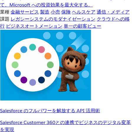
て、Microsoft への投資効果を最大化する。
業種
金融サービス
製造
小売
保険
ヘルスケア
通信・メディア
課題
レガシーシステムのモダナイゼーション
クラウドへの移
行
ビジネスオートメーション
単一の顧客ビュー
Salesforce のフルパワーを解放する API 活用術
Salesforce Customer 360との連携でビジネスのデジタル変革
を実現