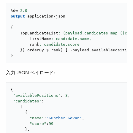
%dw 
2.0
output
application/json
---
{
    TopCandidateList
        firstName
: candidate.name,
        rank
}
)
 orderBy $
.
rank
)
[
-
payload
.
availablePosition
}
入力 JSON ペイロード:
{

"availablePositions"
: 
3
,

"candidates"
:

    [

      {

"name"
:
"Gunther Govan"
,

"score"
:
99
      },
