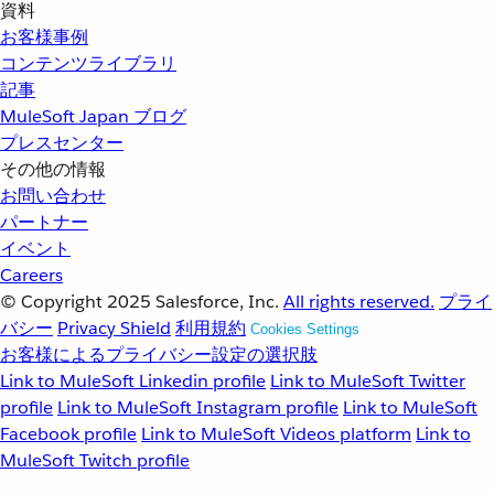
資料
お客様事例
コンテンツライブラリ
記事
MuleSoft Japan ブログ
プレスセンター
その他の情報
お問い合わせ
パートナー
イベント
Careers
© Copyright 2025
Salesforce, Inc.
All rights reserved.
プライ
バシー
Privacy Shield
利用規約
Cookies Settings
お客様によるプライバシー設定の選択肢
Link to MuleSoft Linkedin profile
Link to MuleSoft Twitter
profile
Link to MuleSoft Instagram profile
Link to MuleSoft
Facebook profile
Link to MuleSoft Videos platform
Link to
MuleSoft Twitch profile