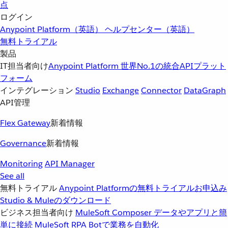
点
ログイン
Anypoint Platform（英語）
ヘルプセンター（英語）
無料トライアル
製品
IT担当者向け
Anypoint Platform
世界No.1の統合APIプラット
フォーム
インテグレーション
Studio
Exchange
Connector
DataGraph
API管理
Flex Gateway
新着情報
Governance
新着情報
Monitoring
API Manager
See all
無料トライアル
Anypoint Platformの無料トライアルお申込み
Studio & Muleのダウンロード
ビジネス担当者向け
MuleSoft Composer
データやアプリと簡
単に接続
MuleSoft RPA
Botで業務を自動化