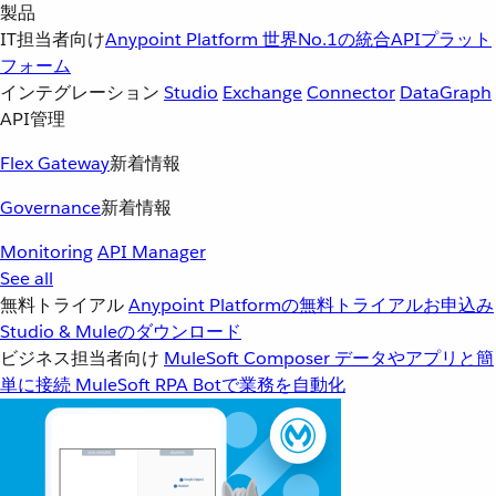
製品
IT担当者向け
Anypoint Platform
世界No.1の統合APIプラット
フォーム
インテグレーション
Studio
Exchange
Connector
DataGraph
API管理
Flex Gateway
新着情報
Governance
新着情報
Monitoring
API Manager
See all
無料トライアル
Anypoint Platformの無料トライアルお申込み
Studio & Muleのダウンロード
ビジネス担当者向け
MuleSoft Composer
データやアプリと簡
単に接続
MuleSoft RPA
Botで業務を自動化