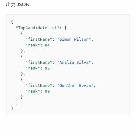
出力 JSON:
{

"TopCandidateList"
: [

    {

"firstName"
: 
"Simon Wilson"
,

"rank"
: 
84
    },

    {

"firstName"
: 
"Amalia Silva"
,

"rank"
: 
96
    },

    {

"firstName"
: 
"Gunther Govan"
,

"rank"
: 
99
    }

  ]

}