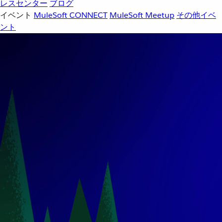
レスセンター
ブログ
イベント
MuleSoft CONNECT
MuleSoft Meetup
その他イベ
ント