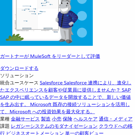
ガートナーが MuleSoft をリーダーとして評価
ダウンロードする
ソリューション
統合ユースケース
Salesforce
Salesforce 連携により、進化し
たエクスペリエンスを顧客や従業員に提供しませんか？
SAP
SAP の中に眠っているデータを開放することで、新しい価値
を生み出す。
Microsoft
既存の接続ソリューションを活用し
て、Microsoft への投資効果を最大化する。
業種
金融サービス
製造
小売
保険
ヘルスケア
通信・メディア
課題
レガシーシステムのモダナイゼーション
クラウドへの移
行
ビジネスオートメーション
単一の顧客ビュー