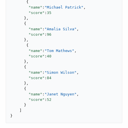
       {

"name"
:
"Michael Patrick"
,

"score"
:
35
      },

      {

"name"
:
"Amalia Silva"
,

"score"
:
96
      },

       {

"name"
:
"Tom Mathews"
,

"score"
:
40
      },

      {

"name"
:
"Simon Wilson"
,

"score"
:
84
      },

      {

"name"
:
"Janet Nguyen"
,

"score"
:
52
      }

    ]

}