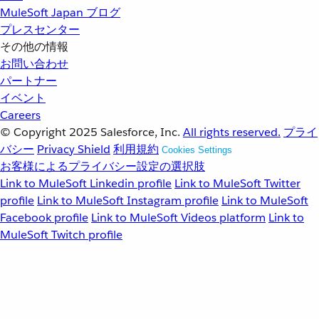
MuleSoft Japan ブログ
プレスセンター
その他の情報
お問い合わせ
パートナー
イベント
Careers
© Copyright 2025
Salesforce, Inc.
All rights reserved.
プライ
バシー
Privacy Shield
利用規約
Cookies Settings
お客様によるプライバシー設定の選択肢
Link to MuleSoft Linkedin profile
Link to MuleSoft Twitter
profile
Link to MuleSoft Instagram profile
Link to MuleSoft
Facebook profile
Link to MuleSoft Videos platform
Link to
MuleSoft Twitch profile