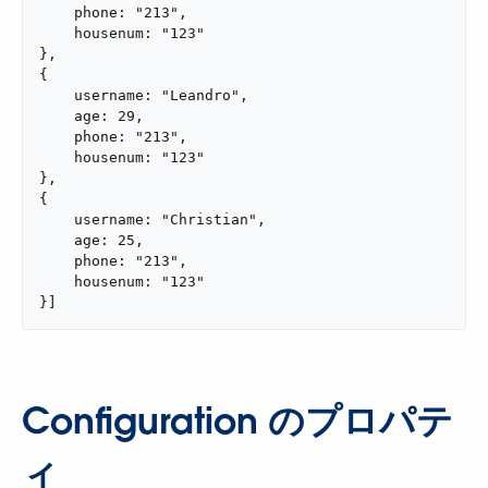
    phone: "213",

    housenum: "123"

},

{

    username: "Leandro",

    age: 29,

    phone: "213",

    housenum: "123"

},

{

    username: "Christian",

    age: 25,

    phone: "213",

    housenum: "123"

}]
Configuration のプロパテ
ィ