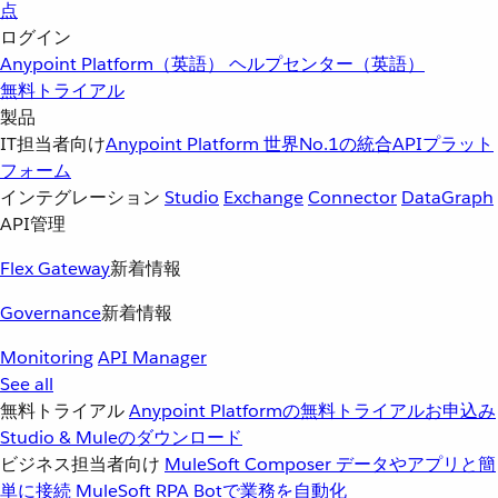
点
ログイン
Anypoint Platform（英語）
ヘルプセンター（英語）
無料トライアル
製品
IT担当者向け
Anypoint Platform
世界No.1の統合APIプラット
フォーム
インテグレーション
Studio
Exchange
Connector
DataGraph
API管理
Flex Gateway
新着情報
Governance
新着情報
Monitoring
API Manager
See all
無料トライアル
Anypoint Platformの無料トライアルお申込み
Studio & Muleのダウンロード
ビジネス担当者向け
MuleSoft Composer
データやアプリと簡
単に接続
MuleSoft RPA
Botで業務を自動化