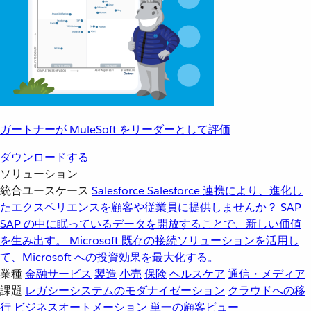
ガートナーが MuleSoft をリーダーとして評価
ダウンロードする
ソリューション
統合ユースケース
Salesforce
Salesforce 連携により、進化し
たエクスペリエンスを顧客や従業員に提供しませんか？
SAP
SAP の中に眠っているデータを開放することで、新しい価値
を生み出す。
Microsoft
既存の接続ソリューションを活用し
て、Microsoft への投資効果を最大化する。
業種
金融サービス
製造
小売
保険
ヘルスケア
通信・メディア
課題
レガシーシステムのモダナイゼーション
クラウドへの移
行
ビジネスオートメーション
単一の顧客ビュー