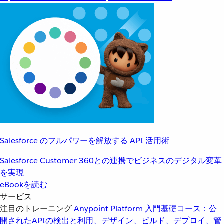
Salesforce のフルパワーを解放する API 活用術
Salesforce Customer 360との連携でビジネスのデジタル変革
を実現
eBookを読む
サービス
注目のトレーニング
Anypoint Platform 入門
基礎コース：公
開されたAPIの検出と利用、デザイン、ビルド、デプロイ、管