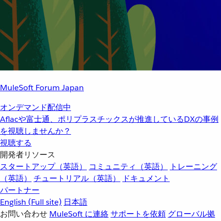
MuleSoft Forum Japan
オンデマンド配信中
Aflacや富士通、ポリプラスチックスが推進しているDXの事例
を視聴しませんか？
視聴する
開発者リソース
スタートアップ（英語）
コミュニティ（英語）
トレーニング
（英語）
チュートリアル（英語）
ドキュメント
パートナー
English
(Full site)
日本語
お問い合わせ
MuleSoft に連絡
サポートを依頼
グローバル拠