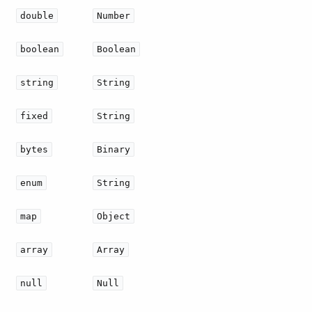
double
Number
boolean
Boolean
string
String
fixed
String
bytes
Binary
enum
String
map
Object
array
Array
null
Null