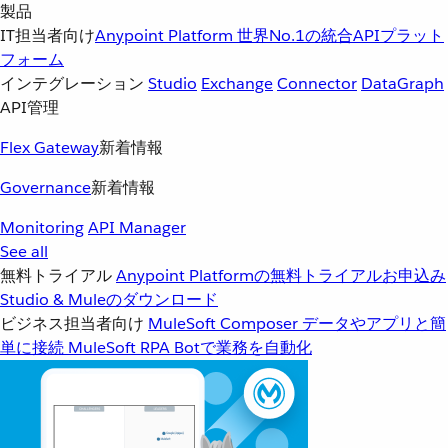
製品
IT担当者向け
Anypoint Platform
世界No.1の統合APIプラット
フォーム
インテグレーション
Studio
Exchange
Connector
DataGraph
API管理
Flex Gateway
新着情報
Governance
新着情報
Monitoring
API Manager
See all
無料トライアル
Anypoint Platformの無料トライアルお申込み
Studio & Muleのダウンロード
ビジネス担当者向け
MuleSoft Composer
データやアプリと簡
単に接続
MuleSoft RPA
Botで業務を自動化