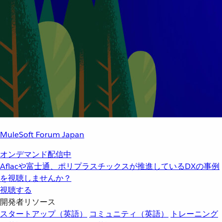
MuleSoft Forum Japan
オンデマンド配信中
Aflacや富士通、ポリプラスチックスが推進しているDXの事例
を視聴しませんか？
視聴する
開発者リソース
スタートアップ（英語）
コミュニティ（英語）
トレーニング