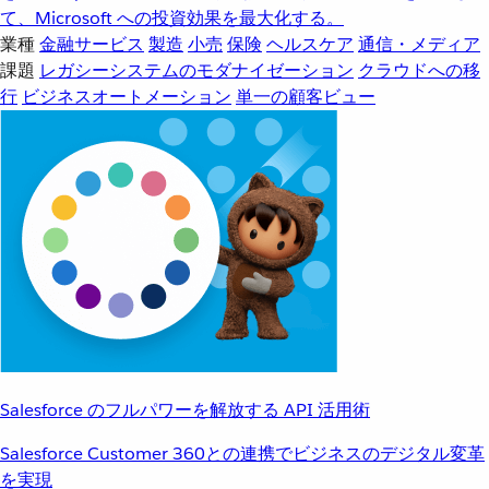
て、Microsoft への投資効果を最大化する。
業種
金融サービス
製造
小売
保険
ヘルスケア
通信・メディア
課題
レガシーシステムのモダナイゼーション
クラウドへの移
行
ビジネスオートメーション
単一の顧客ビュー
Salesforce のフルパワーを解放する API 活用術
Salesforce Customer 360との連携でビジネスのデジタル変革
を実現