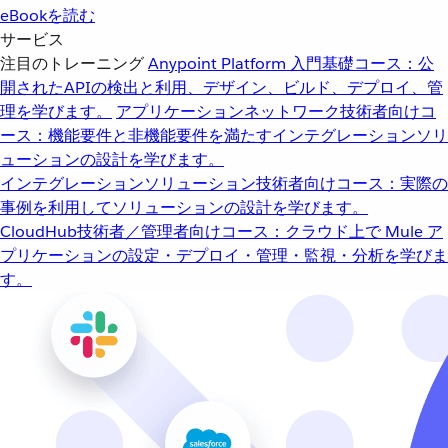
eBookを読む
サービス
注目のトレーニング
Anypoint Platform 入門
基礎コース：公
開されたAPIの検出と利用、デザイン、ビルド、デプロイ、管
理を学びます。
アプリケーションネットワーク
技術者向けコ
ース：機能要件と非機能要件を満たすインテグレーションソリ
ューションの設計を学びます。
インテグレーションソリューション
技術者向けコース：実際の
事例を利用してソリューションの設計を学びます。
CloudHub
技術者／管理者向けコース：クラウド上で Mule ア
プリケーションの設定・デプロイ・管理・監視・分析を学びま
す。