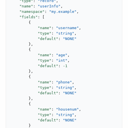
"type"
: 
"record"
,

"name"
: 
"userInfo"
,

"namespace"
: 
"my.example"
,

"fields"
: [

        {

"name"
: 
"username"
,

"type"
: 
"string"
,

"default"
: 
"NONE"
        },

        {

"name"
: 
"age"
,

"type"
: 
"int"
,

"default"
: 
-1
        },

        {

"name"
: 
"phone"
,

"type"
: 
"string"
,

"default"
: 
"NONE"
        },

        {

"name"
: 
"housenum"
,

"type"
: 
"string"
,

"default"
: 
"NONE"
        }
