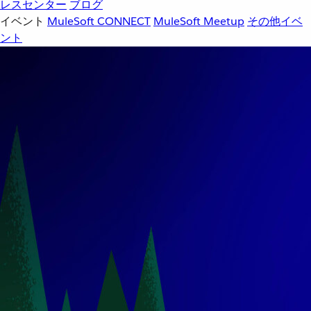
レスセンター
ブログ
イベント
MuleSoft CONNECT
MuleSoft Meetup
その他イベ
ント