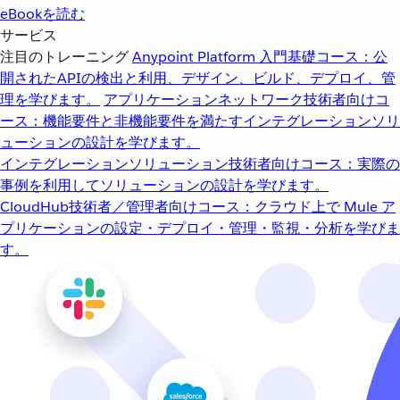
eBookを読む
サービス
注目のトレーニング
Anypoint Platform 入門
基礎コース：公
開されたAPIの検出と利用、デザイン、ビルド、デプロイ、管
理を学びます。
アプリケーションネットワーク
技術者向けコ
ース：機能要件と非機能要件を満たすインテグレーションソリ
ューションの設計を学びます。
インテグレーションソリューション
技術者向けコース：実際の
事例を利用してソリューションの設計を学びます。
CloudHub
技術者／管理者向けコース：クラウド上で Mule ア
プリケーションの設定・デプロイ・管理・監視・分析を学びま
す。