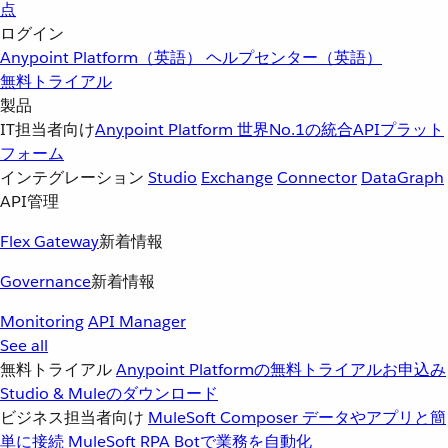
点
ログイン
Anypoint Platform（英語）
ヘルプセンター（英語）
無料トライアル
製品
IT担当者向け
Anypoint Platform
世界No.1の統合APIプラット
フォーム
インテグレーション
Studio
Exchange
Connector
DataGraph
API管理
Flex Gateway
新着情報
Governance
新着情報
Monitoring
API Manager
See all
無料トライアル
Anypoint Platformの無料トライアルお申込み
Studio & Muleのダウンロード
ビジネス担当者向け
MuleSoft Composer
データやアプリと簡
単に接続
MuleSoft RPA
Botで業務を自動化