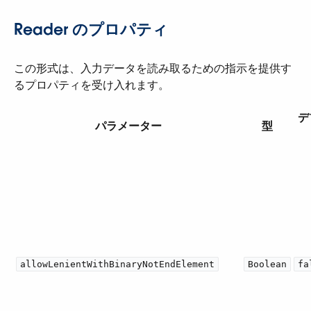
Reader のプロパティ
この形式は、入力データを読み取るための指示を提供す
るプロパティを受け入れます。
デ
パラメーター
型
allowLenientWithBinaryNotEndElement
Boolean
fa