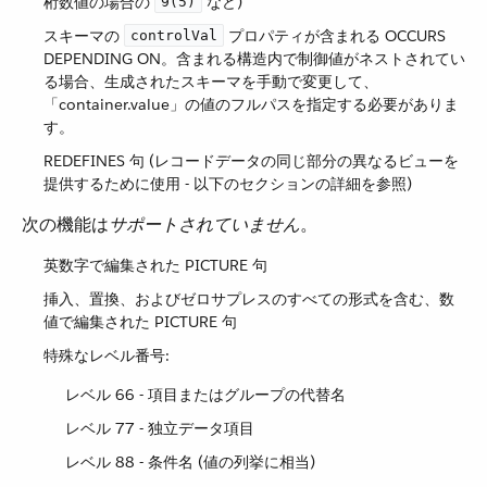
桁数値の場合の ​
​ など)
9(5)
スキーマの ​
​ プロパティが含まれる OCCURS
controlVal
DEPENDING ON。含まれる構造内で制御値がネストされてい
る場合、生成されたスキーマを手動で変更して、
「container.value」の値のフルパスを指定する必要がありま
す。
REDEFINES 句 (レコードデータの同じ部分の異なるビューを
提供するために使用 - 以下のセクションの詳細を参照)
次の機能は​
サポートされていません
​。
英数字で編集された PICTURE 句
挿入、置換、およびゼロサプレスのすべての形式を含む、数
値で編集された PICTURE 句
特殊なレベル番号:
レベル 66 - 項目またはグループの代替名
レベル 77 - 独立データ項目
レベル 88 - 条件名 (値の列挙に相当)