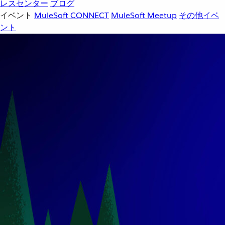
レスセンター
ブログ
イベント
MuleSoft CONNECT
MuleSoft Meetup
その他イベ
ント