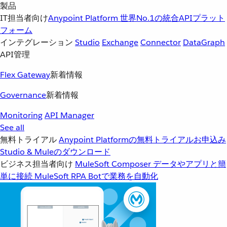
製品
IT担当者向け
Anypoint Platform
世界No.1の統合APIプラット
フォーム
インテグレーション
Studio
Exchange
Connector
DataGraph
API管理
Flex Gateway
新着情報
Governance
新着情報
Monitoring
API Manager
See all
無料トライアル
Anypoint Platformの無料トライアルお申込み
Studio & Muleのダウンロード
ビジネス担当者向け
MuleSoft Composer
データやアプリと簡
単に接続
MuleSoft RPA
Botで業務を自動化