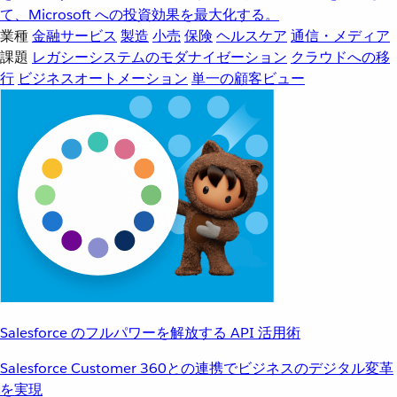
て、Microsoft への投資効果を最大化する。
業種
金融サービス
製造
小売
保険
ヘルスケア
通信・メディア
課題
レガシーシステムのモダナイゼーション
クラウドへの移
行
ビジネスオートメーション
単一の顧客ビュー
Salesforce のフルパワーを解放する API 活用術
Salesforce Customer 360との連携でビジネスのデジタル変革
を実現