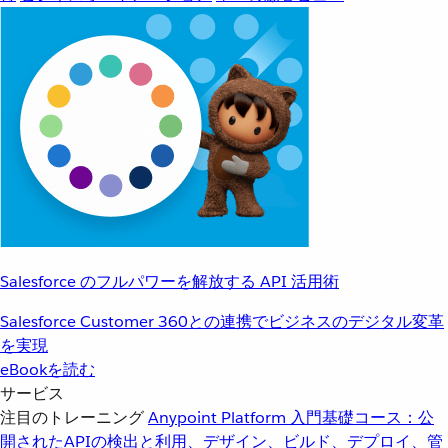
Salesforce のフルパワーを解放する API 活用術
Salesforce Customer 360との連携でビジネスのデジタル変革
を実現
eBookを読む
サービス
注目のトレーニング
Anypoint Platform 入門
基礎コース：公
開されたAPIの検出と利用、デザイン、ビルド、デプロイ、管