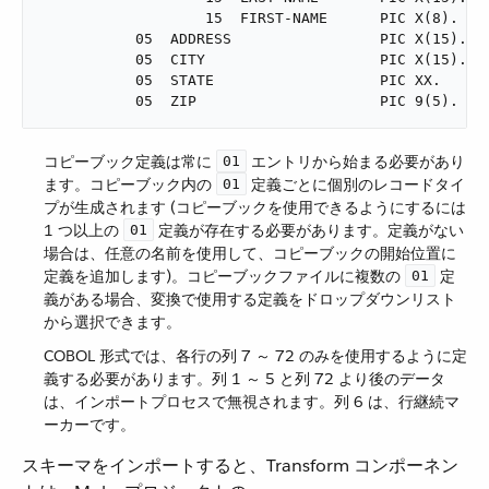
                   15  FIRST-NAME      PIC X(8).

           05  ADDRESS                 PIC X(15).

           05  CITY                    PIC X(15).

           05  STATE                   PIC XX.

           05  ZIP                     PIC 9(5).
コピーブック定義は常に ​
​ エントリから始まる必要があり
01
ます。コピーブック内の ​
​ 定義ごとに個別のレコードタイ
01
プが生成されます (コピーブックを使用できるようにするには
1 つ以上の ​
​ 定義が存在する必要があります。定義がない
01
場合は、任意の名前を使用して、コピーブックの開始位置に
定義を追加します)。コピーブックファイルに複数の ​
​ 定
01
義がある場合、変換で使用する定義をドロップダウンリスト
から選択できます。
COBOL 形式では、各行の列 7 ～ 72 のみを使用するように定
義する必要があります。列 1 ～ 5 と列 72 より後のデータ
は、インポートプロセスで無視されます。列 6 は、行継続マ
ーカーです。
スキーマをインポートすると、Transform コンポーネン