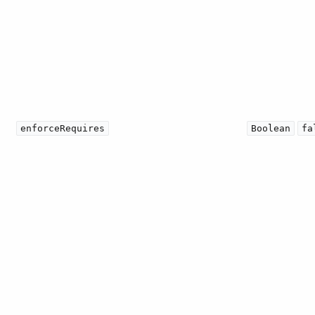
enforceRequires
Boolean
fa