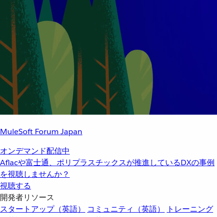
MuleSoft Forum Japan
オンデマンド配信中
Aflacや富士通、ポリプラスチックスが推進しているDXの事例
を視聴しませんか？
視聴する
開発者リソース
スタートアップ（英語）
コミュニティ（英語）
トレーニング