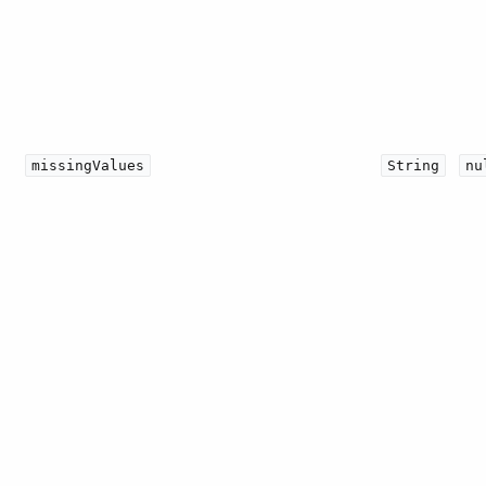
missingValues
String
nu