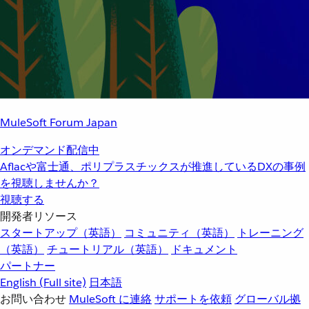
MuleSoft Forum Japan
オンデマンド配信中
Aflacや富士通、ポリプラスチックスが推進しているDXの事例
を視聴しませんか？
視聴する
開発者リソース
スタートアップ（英語）
コミュニティ（英語）
トレーニング
（英語）
チュートリアル（英語）
ドキュメント
パートナー
English
(Full site)
日本語
お問い合わせ
MuleSoft に連絡
サポートを依頼
グローバル拠