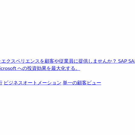
進化したエクスペリエンスを顧客や従業員に提供しませんか？
SAP
S
rosoft への投資効果を最大化する。
行
ビジネスオートメーション
単一の顧客ビュー