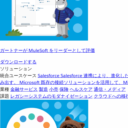
ガートナーが MuleSoft をリーダーとして評価
ダウンロードする
ソリューション
統合ユースケース
Salesforce
Salesforce 連携により、
み出す。
Microsoft
既存の接続ソリューションを活用して、Mic
業種
金融サービス
製造
小売
保険
ヘルスケア
通信・メディア
課題
レガシーシステムのモダナイゼーション
クラウドへの移