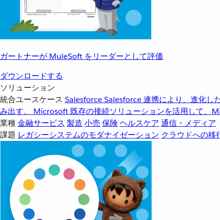
ガートナーが MuleSoft をリーダーとして評価
ダウンロードする
ソリューション
統合ユースケース
Salesforce
Salesforce 連携により、
み出す。
Microsoft
既存の接続ソリューションを活用して、Mic
業種
金融サービス
製造
小売
保険
ヘルスケア
通信・メディア
課題
レガシーシステムのモダナイゼーション
クラウドへの移