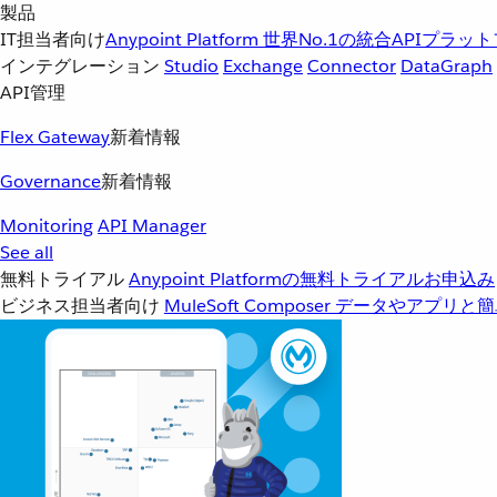
製品
IT担当者向け
Anypoint Platform
世界No.1の統合APIプラッ
インテグレーション
Studio
Exchange
Connector
DataGraph
API管理
Flex Gateway
新着情報
Governance
新着情報
Monitoring
API Manager
See all
無料トライアル
Anypoint Platformの無料トライアルお申込み
ビジネス担当者向け
MuleSoft Composer
データやアプリと簡