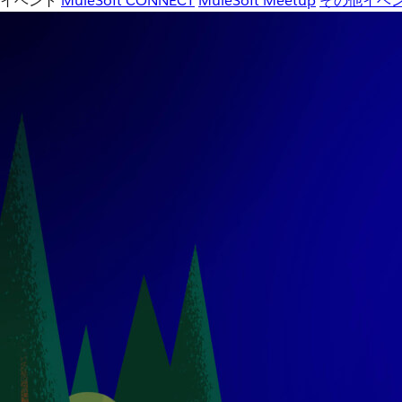
イベント
MuleSoft CONNECT
MuleSoft Meetup
その他イベ