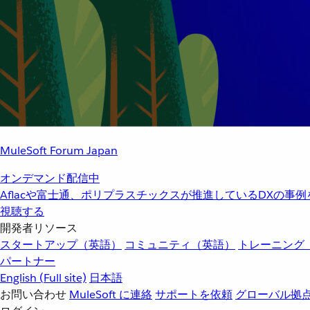
MuleSoft Forum Japan
オンデマンド配信中
Aflacや富士通、ポリプラスチックスが推進しているDXの事
視聴する
開発者リソース
スタートアップ（英語）
コミュニティ（英語）
トレーニング
パートナー
English
(Full site)
日本語
お問い合わせ
MuleSoft に連絡
サポートを依頼
グローバル拠