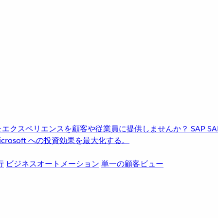
進化したエクスペリエンスを顧客や従業員に提供しませんか？
SAP
S
rosoft への投資効果を最大化する。
行
ビジネスオートメーション
単一の顧客ビュー