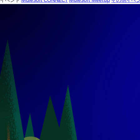
イベント
MuleSoft CONNECT
MuleSoft Meetup
その他イベ