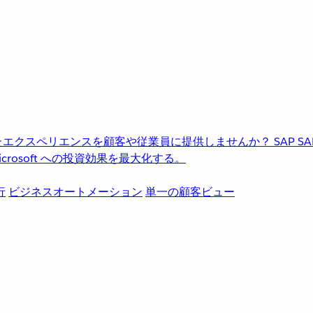
進化したエクスペリエンスを顧客や従業員に提供しませんか？
SAP
S
rosoft への投資効果を最大化する。
行
ビジネスオートメーション
単一の顧客ビュー