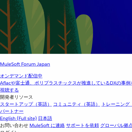
MuleSoft Forum Japan
オンデマンド配信中
Aflacや富士通、ポリプラスチックスが推進しているDXの事
視聴する
開発者リソース
スタートアップ（英語）
コミュニティ（英語）
トレーニング
パートナー
English
(Full site)
日本語
お問い合わせ
MuleSoft に連絡
サポートを依頼
グローバル拠