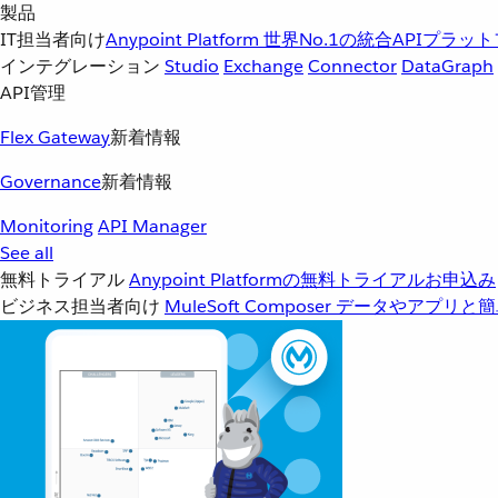
製品
IT担当者向け
Anypoint Platform
世界No.1の統合APIプラッ
インテグレーション
Studio
Exchange
Connector
DataGraph
API管理
Flex Gateway
新着情報
Governance
新着情報
Monitoring
API Manager
See all
無料トライアル
Anypoint Platformの無料トライアルお申込み
ビジネス担当者向け
MuleSoft Composer
データやアプリと簡