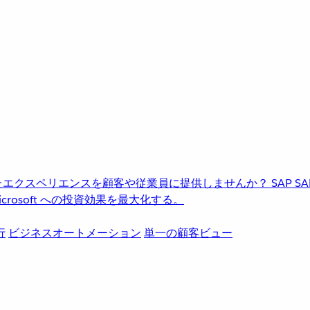
進化したエクスペリエンスを顧客や従業員に提供しませんか？
SAP
S
rosoft への投資効果を最大化する。
行
ビジネスオートメーション
単一の顧客ビュー