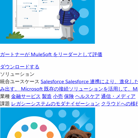
ガートナーが MuleSoft をリーダーとして評価
ダウンロードする
ソリューション
統合ユースケース
Salesforce
Salesforce 連携により、
み出す。
Microsoft
既存の接続ソリューションを活用して、Mic
業種
金融サービス
製造
小売
保険
ヘルスケア
通信・メディア
課題
レガシーシステムのモダナイゼーション
クラウドへの移