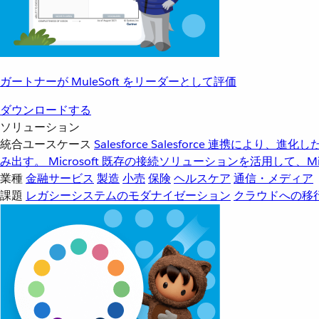
ガートナーが MuleSoft をリーダーとして評価
ダウンロードする
ソリューション
統合ユースケース
Salesforce
Salesforce 連携により、
み出す。
Microsoft
既存の接続ソリューションを活用して、Mic
業種
金融サービス
製造
小売
保険
ヘルスケア
通信・メディア
課題
レガシーシステムのモダナイゼーション
クラウドへの移