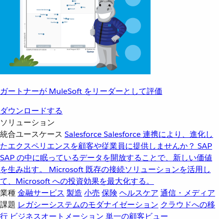
ガートナーが MuleSoft をリーダーとして評価
ダウンロードする
ソリューション
統合ユースケース
Salesforce
Salesforce 連携により、進化し
たエクスペリエンスを顧客や従業員に提供しませんか？
SAP
SAP の中に眠っているデータを開放することで、新しい価値
を生み出す。
Microsoft
既存の接続ソリューションを活用し
て、Microsoft への投資効果を最大化する。
業種
金融サービス
製造
小売
保険
ヘルスケア
通信・メディア
課題
レガシーシステムのモダナイゼーション
クラウドへの移
行
ビジネスオートメーション
単一の顧客ビュー