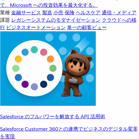
て、Microsoft への投資効果を最大化する。
業種
金融サービス
製造
小売
保険
ヘルスケア
通信・メディア
課題
レガシーシステムのモダナイゼーション
クラウドへの移
行
ビジネスオートメーション
単一の顧客ビュー
Salesforce のフルパワーを解放する API 活用術
Salesforce Customer 360との連携でビジネスのデジタル変革
を実現