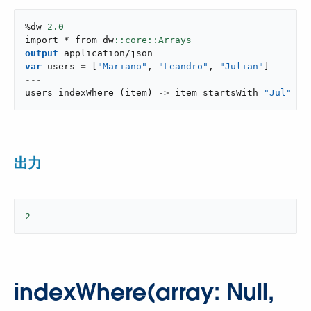
%dw 
2.0
import * from dw
output
application/json
var
 users 
=
[
"Mariano"
,
"Leandro"
,
"Julian"
]
---
users 
indexWhere
(
item
)
->
 item startsWith 
"Jul"
出力
2
indexWhere(array: Null,