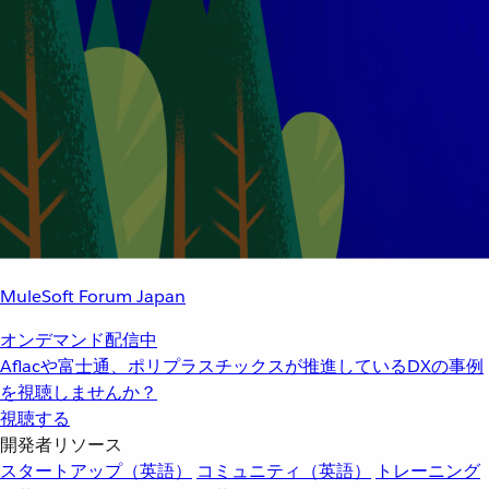
MuleSoft Forum Japan
オンデマンド配信中
Aflacや富士通、ポリプラスチックスが推進しているDXの事例
を視聴しませんか？
視聴する
開発者リソース
スタートアップ（英語）
コミュニティ（英語）
トレーニング