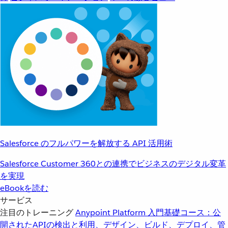
Salesforce のフルパワーを解放する API 活用術
Salesforce Customer 360との連携でビジネスのデジタル変革
を実現
eBookを読む
サービス
注目のトレーニング
Anypoint Platform 入門
基礎コース：公
開されたAPIの検出と利用、デザイン、ビルド、デプロイ、管