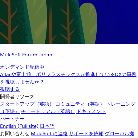
MuleSoft Forum Japan
オンデマンド配信中
Aflacや富士通、ポリプラスチックスが推進しているDXの事例
を視聴しませんか？
視聴する
開発者リソース
スタートアップ（英語）
コミュニティ（英語）
トレーニング
（英語）
チュートリアル（英語）
ドキュメント
パートナー
English
(Full site)
日本語
お問い合わせ
MuleSoft に連絡
サポートを依頼
グローバル拠