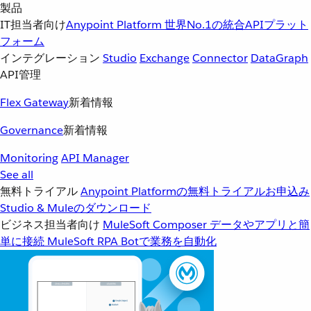
製品
IT担当者向け
Anypoint Platform
世界No.1の統合APIプラット
フォーム
インテグレーション
Studio
Exchange
Connector
DataGraph
API管理
Flex Gateway
新着情報
Governance
新着情報
Monitoring
API Manager
See all
無料トライアル
Anypoint Platformの無料トライアルお申込み
Studio & Muleのダウンロード
ビジネス担当者向け
MuleSoft Composer
データやアプリと簡
単に接続
MuleSoft RPA
Botで業務を自動化