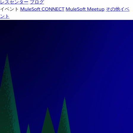
レスセンター
ブログ
イベント
MuleSoft CONNECT
MuleSoft Meetup
その他イベ
ント