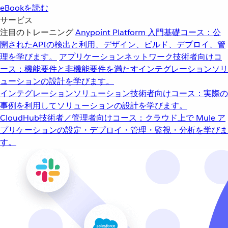
eBookを読む
サービス
注目のトレーニング
Anypoint Platform 入門
基礎コース：公
開されたAPIの検出と利用、デザイン、ビルド、デプロイ、管
理を学びます。
アプリケーションネットワーク
技術者向けコ
ース：機能要件と非機能要件を満たすインテグレーションソリ
ューションの設計を学びます。
インテグレーションソリューション
技術者向けコース：実際の
事例を利用してソリューションの設計を学びます。
CloudHub
技術者／管理者向けコース：クラウド上で Mule ア
プリケーションの設定・デプロイ・管理・監視・分析を学びま
す。