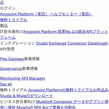
点
ログイン
Anypoint Platform（英語）
ヘルプセンター（英語）
無料トライアル
製品
IT担当者向け
Anypoint Platform
世界No.1の統合APIプラット
フォーム
インテグレーション
Studio
Exchange
Connector
DataGraph
API管理
Flex Gateway
新着情報
Governance
新着情報
Monitoring
API Manager
See all
無料トライアル
Anypoint Platformの無料トライアルお申込み
Studio & Muleのダウンロード
ビジネス担当者向け
MuleSoft Composer
データやアプリと簡
単に接続
MuleSoft RPA
Botで業務を自動化