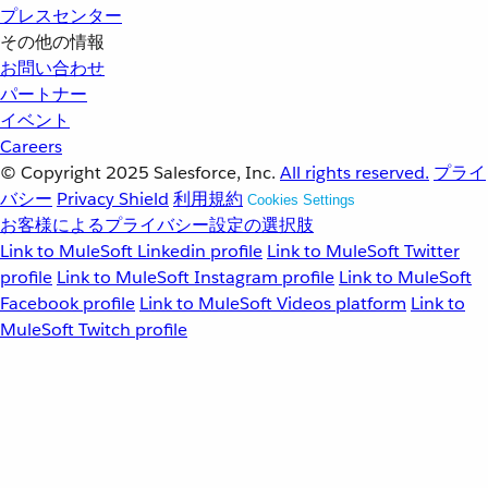
プレスセンター
その他の情報
お問い合わせ
パートナー
イベント
Careers
© Copyright 2025
Salesforce, Inc.
All rights reserved.
プライ
バシー
Privacy Shield
利用規約
Cookies Settings
お客様によるプライバシー設定の選択肢
Link to MuleSoft Linkedin profile
Link to MuleSoft Twitter
profile
Link to MuleSoft Instagram profile
Link to MuleSoft
Facebook profile
Link to MuleSoft Videos platform
Link to
MuleSoft Twitch profile