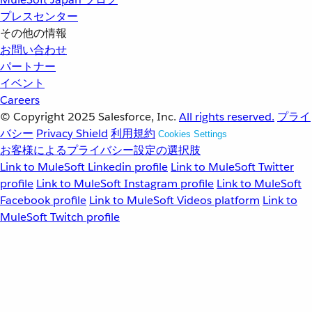
プレスセンター
その他の情報
お問い合わせ
パートナー
イベント
Careers
© Copyright 2025
Salesforce, Inc.
All rights reserved.
プライ
バシー
Privacy Shield
利用規約
Cookies Settings
お客様によるプライバシー設定の選択肢
Link to MuleSoft Linkedin profile
Link to MuleSoft Twitter
profile
Link to MuleSoft Instagram profile
Link to MuleSoft
Facebook profile
Link to MuleSoft Videos platform
Link to
MuleSoft Twitch profile