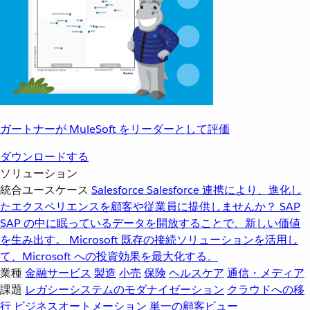
ガートナーが MuleSoft をリーダーとして評価
ダウンロードする
ソリューション
統合ユースケース
Salesforce
Salesforce 連携により、進化し
たエクスペリエンスを顧客や従業員に提供しませんか？
SAP
SAP の中に眠っているデータを開放することで、新しい価値
を生み出す。
Microsoft
既存の接続ソリューションを活用し
て、Microsoft への投資効果を最大化する。
業種
金融サービス
製造
小売
保険
ヘルスケア
通信・メディア
課題
レガシーシステムのモダナイゼーション
クラウドへの移
行
ビジネスオートメーション
単一の顧客ビュー