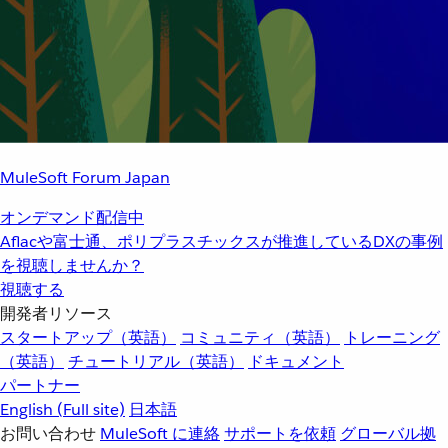
MuleSoft Forum Japan
オンデマンド配信中
Aflacや富士通、ポリプラスチックスが推進しているDXの事例
を視聴しませんか？
視聴する
開発者リソース
スタートアップ（英語）
コミュニティ（英語）
トレーニング
（英語）
チュートリアル（英語）
ドキュメント
パートナー
English
(Full site)
日本語
お問い合わせ
MuleSoft に連絡
サポートを依頼
グローバル拠