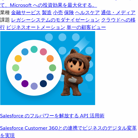
て、Microsoft への投資効果を最大化する。
業種
金融サービス
製造
小売
保険
ヘルスケア
通信・メディア
課題
レガシーシステムのモダナイゼーション
クラウドへの移
行
ビジネスオートメーション
単一の顧客ビュー
Salesforce のフルパワーを解放する API 活用術
Salesforce Customer 360との連携でビジネスのデジタル変革
を実現