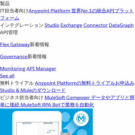
製品
IT担当者向け
Anypoint Platform
世界No.1の統合APIプラット
フォーム
インテグレーション
Studio
Exchange
Connector
DataGraph
API管理
Flex Gateway
新着情報
Governance
新着情報
Monitoring
API Manager
See all
無料トライアル
Anypoint Platformの無料トライアルお申込み
Studio & Muleのダウンロード
ビジネス担当者向け
MuleSoft Composer
データやアプリと簡
単に接続
MuleSoft RPA
Botで業務を自動化