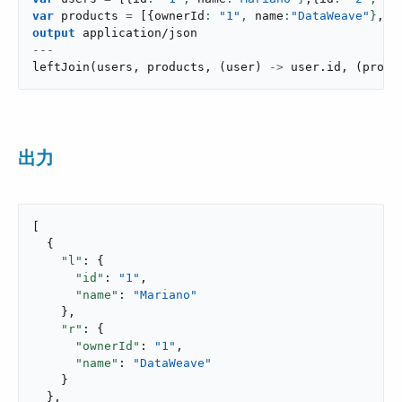
var
 products 
=
[
{
ownerId
: 
"1"
,
 name
:
"DataWeave"
}
,
{
o
output
application/json
---
leftJoin
(
users
,
 products
,
(
user
)
->
 user
.
id
,
(
produ
出力
[

  {

"l"
: {

"id"
: 
"1"
,

"name"
: 
"Mariano"
    },

"r"
: {

"ownerId"
: 
"1"
,

"name"
: 
"DataWeave"
    }

  },
