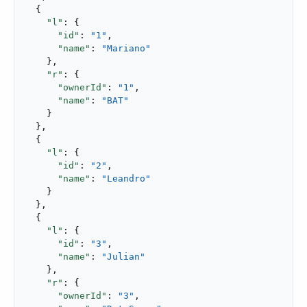
  {

"l"
: {

"id"
: 
"1"
,

"name"
: 
"Mariano"
    },

"r"
: {

"ownerId"
: 
"1"
,

"name"
: 
"BAT"
    }

  },

  {

"l"
: {

"id"
: 
"2"
,

"name"
: 
"Leandro"
    }

  },

  {

"l"
: {

"id"
: 
"3"
,

"name"
: 
"Julian"
    },

"r"
: {

"ownerId"
: 
"3"
,
