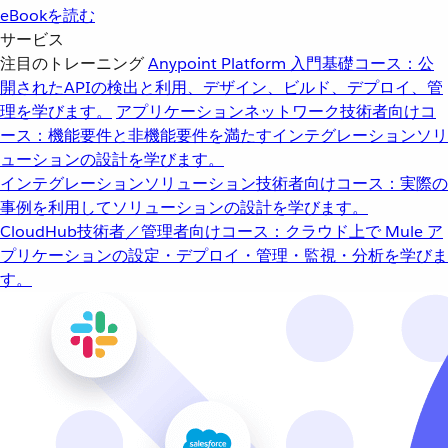
eBookを読む
サービス
注目のトレーニング
Anypoint Platform 入門
基礎コース：公
開されたAPIの検出と利用、デザイン、ビルド、デプロイ、管
理を学びます。
アプリケーションネットワーク
技術者向けコ
ース：機能要件と非機能要件を満たすインテグレーションソリ
ューションの設計を学びます。
インテグレーションソリューション
技術者向けコース：実際の
事例を利用してソリューションの設計を学びます。
CloudHub
技術者／管理者向けコース：クラウド上で Mule ア
プリケーションの設定・デプロイ・管理・監視・分析を学びま
す。