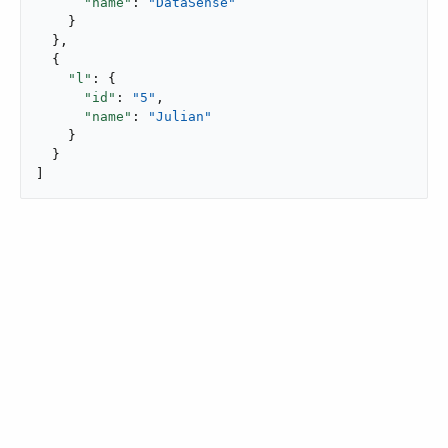
"name"
: 
"DataSense"
    }

  },

  {

"l"
: {

"id"
: 
"5"
,

"name"
: 
"Julian"
    }

  }

]