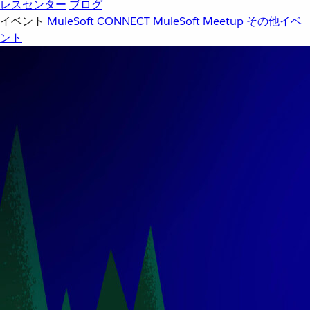
レスセンター
ブログ
イベント
MuleSoft CONNECT
MuleSoft Meetup
その他イベ
ント