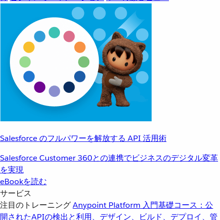
Salesforce のフルパワーを解放する API 活用術
Salesforce Customer 360との連携でビジネスのデジタル変革
を実現
eBookを読む
サービス
注目のトレーニング
Anypoint Platform 入門
基礎コース：公
開されたAPIの検出と利用、デザイン、ビルド、デプロイ、管