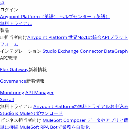
点
ログイン
Anypoint Platform（英語）
ヘルプセンター（英語）
無料トライアル
製品
IT担当者向け
Anypoint Platform
世界No.1の統合APIプラット
フォーム
インテグレーション
Studio
Exchange
Connector
DataGraph
API管理
Flex Gateway
新着情報
Governance
新着情報
Monitoring
API Manager
See all
無料トライアル
Anypoint Platformの無料トライアルお申込み
Studio & Muleのダウンロード
ビジネス担当者向け
MuleSoft Composer
データやアプリと簡
単に接続
MuleSoft RPA
Botで業務を自動化