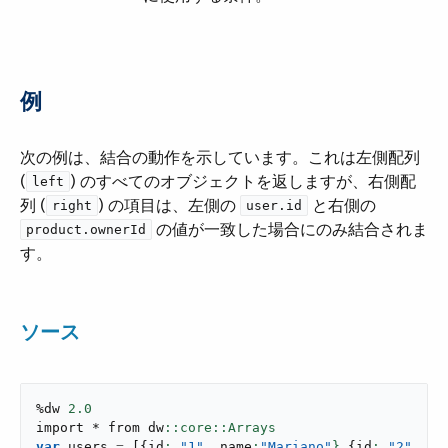
例
次の例は、結合の動作を示しています。これは左側配列
(​
​) のすべてのオブジェクトを返しますが、右側配
left
列 (​
​) の項目は、左側の ​
​ と右側の ​
right
user.id
​ の値が一致した場合にのみ結合されま
product.ownerId
す。
ソース
%dw 
2.0
import * from dw
var
 users 
=
[
{
id
: 
"1"
,
 name
:
"Mariano"
}
,
{
id
: 
"2"
,
 na