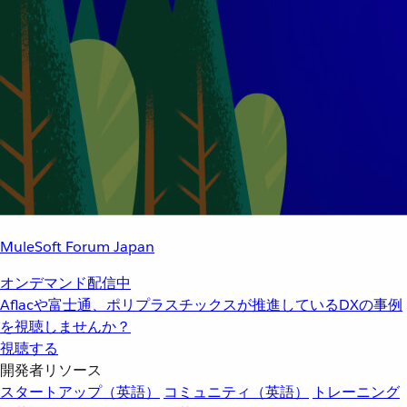
MuleSoft Forum Japan
オンデマンド配信中
Aflacや富士通、ポリプラスチックスが推進しているDXの事例
を視聴しませんか？
視聴する
開発者リソース
スタートアップ（英語）
コミュニティ（英語）
トレーニング