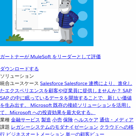
ガートナーが MuleSoft をリーダーとして評価
ダウンロードする
ソリューション
統合ユースケース
Salesforce
Salesforce 連携により、進化し
たエクスペリエンスを顧客や従業員に提供しませんか？
SAP
SAP の中に眠っているデータを開放することで、新しい価値
を生み出す。
Microsoft
既存の接続ソリューションを活用し
て、Microsoft への投資効果を最大化する。
業種
金融サービス
製造
小売
保険
ヘルスケア
通信・メディア
課題
レガシーシステムのモダナイゼーション
クラウドへの移
行
ビジネスオートメーション
単一の顧客ビュー