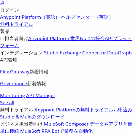
点
ログイン
Anypoint Platform（英語）
ヘルプセンター（英語）
無料トライアル
製品
IT担当者向け
Anypoint Platform
世界No.1の統合APIプラット
フォーム
インテグレーション
Studio
Exchange
Connector
DataGraph
API管理
Flex Gateway
新着情報
Governance
新着情報
Monitoring
API Manager
See all
無料トライアル
Anypoint Platformの無料トライアルお申込み
Studio & Muleのダウンロード
ビジネス担当者向け
MuleSoft Composer
データやアプリと簡
単に接続
MuleSoft RPA
Botで業務を自動化