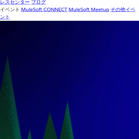
レスセンター
ブログ
イベント
MuleSoft CONNECT
MuleSoft Meetup
その他イベ
ント