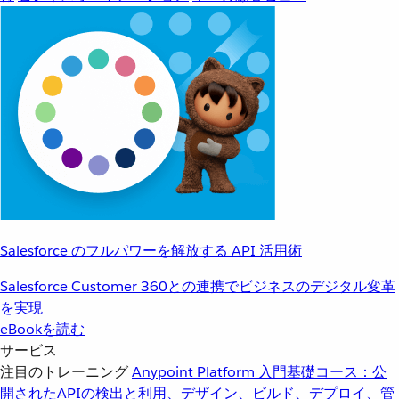
Salesforce のフルパワーを解放する API 活用術
Salesforce Customer 360との連携でビジネスのデジタル変革
を実現
eBookを読む
サービス
注目のトレーニング
Anypoint Platform 入門
基礎コース：公
開されたAPIの検出と利用、デザイン、ビルド、デプロイ、管