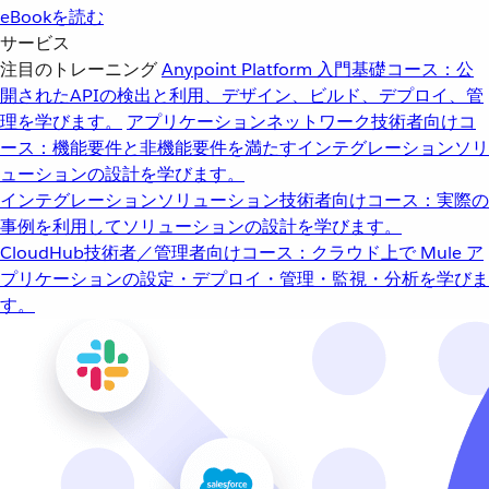
eBookを読む
サービス
注目のトレーニング
Anypoint Platform 入門
基礎コース：公
開されたAPIの検出と利用、デザイン、ビルド、デプロイ、管
理を学びます。
アプリケーションネットワーク
技術者向けコ
ース：機能要件と非機能要件を満たすインテグレーションソリ
ューションの設計を学びます。
インテグレーションソリューション
技術者向けコース：実際の
事例を利用してソリューションの設計を学びます。
CloudHub
技術者／管理者向けコース：クラウド上で Mule ア
プリケーションの設定・デプロイ・管理・監視・分析を学びま
す。