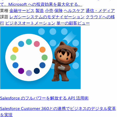
て、Microsoft への投資効果を最大化する。
業種
金融サービス
製造
小売
保険
ヘルスケア
通信・メディア
課題
レガシーシステムのモダナイゼーション
クラウドへの移
行
ビジネスオートメーション
単一の顧客ビュー
Salesforce のフルパワーを解放する API 活用術
Salesforce Customer 360との連携でビジネスのデジタル変革
を実現