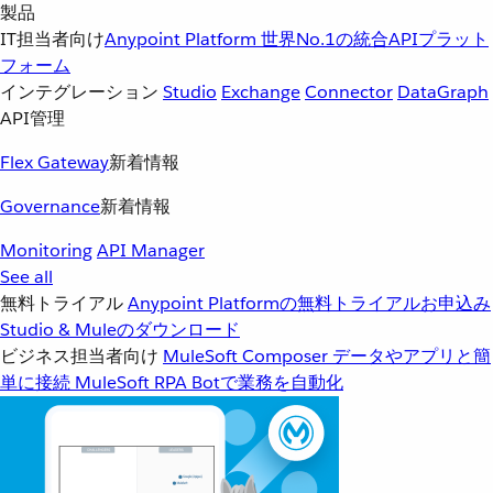
製品
IT担当者向け
Anypoint Platform
世界No.1の統合APIプラット
フォーム
インテグレーション
Studio
Exchange
Connector
DataGraph
API管理
Flex Gateway
新着情報
Governance
新着情報
Monitoring
API Manager
See all
無料トライアル
Anypoint Platformの無料トライアルお申込み
Studio & Muleのダウンロード
ビジネス担当者向け
MuleSoft Composer
データやアプリと簡
単に接続
MuleSoft RPA
Botで業務を自動化