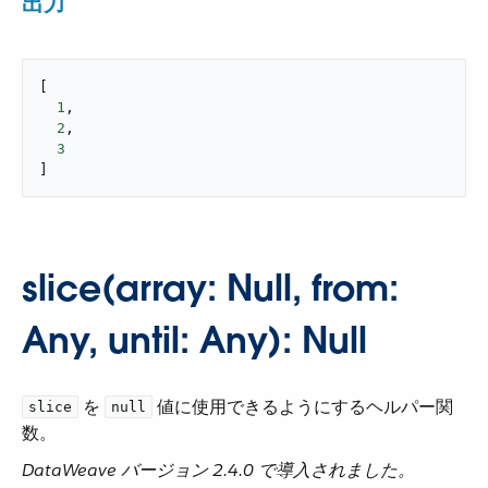
出力
[

1
,

2
,

3
]
slice(array: Null, from:
Any, until: Any): Null
​ を ​
​ 値に使用できるようにするヘルパー関
slice
null
数。
DataWeave バージョン 2.4.0 で導入されました。