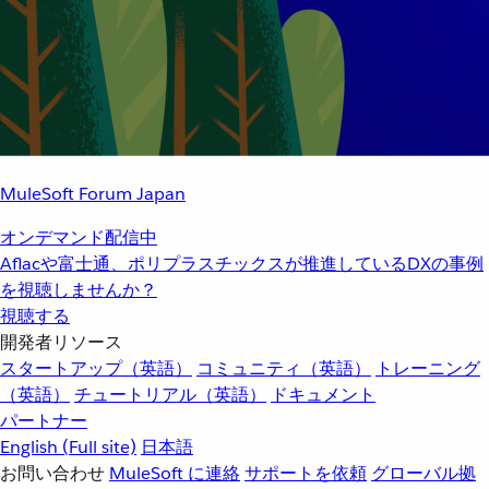
MuleSoft Forum Japan
オンデマンド配信中
Aflacや富士通、ポリプラスチックスが推進しているDXの事例
を視聴しませんか？
視聴する
開発者リソース
スタートアップ（英語）
コミュニティ（英語）
トレーニング
（英語）
チュートリアル（英語）
ドキュメント
パートナー
English
(Full site)
日本語
お問い合わせ
MuleSoft に連絡
サポートを依頼
グローバル拠