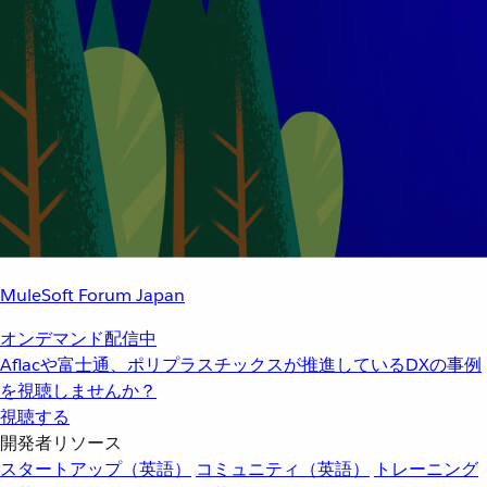
MuleSoft Forum Japan
オンデマンド配信中
Aflacや富士通、ポリプラスチックスが推進しているDXの事例
を視聴しませんか？
視聴する
開発者リソース
スタートアップ（英語）
コミュニティ（英語）
トレーニング