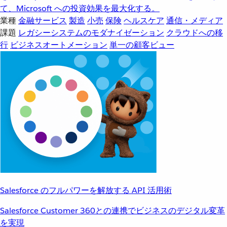
て、Microsoft への投資効果を最大化する。
業種
金融サービス
製造
小売
保険
ヘルスケア
通信・メディア
課題
レガシーシステムのモダナイゼーション
クラウドへの移
行
ビジネスオートメーション
単一の顧客ビュー
Salesforce のフルパワーを解放する API 活用術
Salesforce Customer 360との連携でビジネスのデジタル変革
を実現