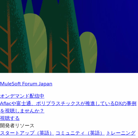
MuleSoft Forum Japan
オンデマンド配信中
Aflacや富士通、ポリプラスチックスが推進しているDXの事例
を視聴しませんか？
視聴する
開発者リソース
スタートアップ（英語）
コミュニティ（英語）
トレーニング