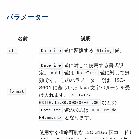
パラメーター
名前
説明
​ 値に変換する ​
​ 値。
str
DateTime
String
​ 値に対して使用する書式設
DateTime
定。 ​
​ 値は ​
​ 値に対して無
null
DateTime
効です。 このパラメーターでは、ISO-
8601 に基づいた Java 文字パターンを受
format
け入れます。​
2011-12-
​ などの ​
03T10:15:30.000000+01:00
​ 値の形式は ​
DateTime
uuuu-MM-dd
​ となります。
HH:mm:ssz
使用する省略可能な ISO 3166 国コード (​