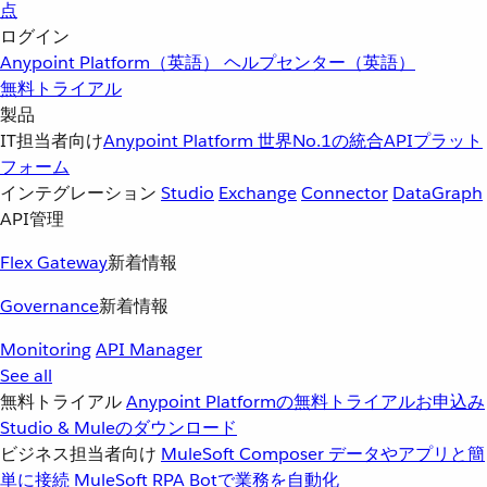
点
ログイン
Anypoint Platform（英語）
ヘルプセンター（英語）
無料トライアル
製品
IT担当者向け
Anypoint Platform
世界No.1の統合APIプラット
フォーム
インテグレーション
Studio
Exchange
Connector
DataGraph
API管理
Flex Gateway
新着情報
Governance
新着情報
Monitoring
API Manager
See all
無料トライアル
Anypoint Platformの無料トライアルお申込み
Studio & Muleのダウンロード
ビジネス担当者向け
MuleSoft Composer
データやアプリと簡
単に接続
MuleSoft RPA
Botで業務を自動化