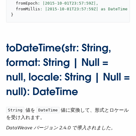
  fromEpoch
: |
2015
-
10
-01T23:
57
:59Z|,
  fromMillis
: |
2015
-
10
-01T23:
57
:59Z| as DateTime {u
}
toDateTime(str: String,
format: String | Null =
null, locale: String | Null =
null): DateTime
​ 値を ​
​ 値に変換して、形式とロケール
String
DateTime
を受け入れます。
DataWeave バージョン 2.4.0 で導入されました。