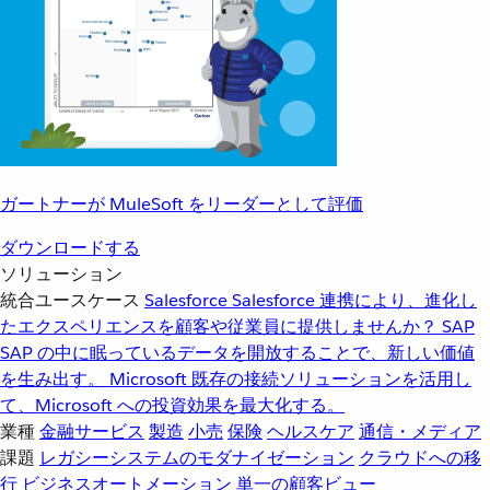
ガートナーが MuleSoft をリーダーとして評価
ダウンロードする
ソリューション
統合ユースケース
Salesforce
Salesforce 連携により、進化し
たエクスペリエンスを顧客や従業員に提供しませんか？
SAP
SAP の中に眠っているデータを開放することで、新しい価値
を生み出す。
Microsoft
既存の接続ソリューションを活用し
て、Microsoft への投資効果を最大化する。
業種
金融サービス
製造
小売
保険
ヘルスケア
通信・メディア
課題
レガシーシステムのモダナイゼーション
クラウドへの移
行
ビジネスオートメーション
単一の顧客ビュー