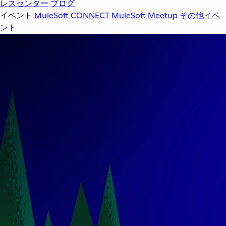
レスセンター
ブログ
イベント
MuleSoft CONNECT
MuleSoft Meetup
その他イベ
ント