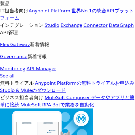
製品
IT担当者向け
Anypoint Platform
世界No.1の統合APIプラット
フォーム
インテグレーション
Studio
Exchange
Connector
DataGraph
API管理
Flex Gateway
新着情報
Governance
新着情報
Monitoring
API Manager
See all
無料トライアル
Anypoint Platformの無料トライアルお申込み
Studio & Muleのダウンロード
ビジネス担当者向け
MuleSoft Composer
データやアプリと簡
単に接続
MuleSoft RPA
Botで業務を自動化