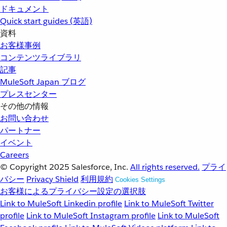
ドキュメント
Quick start guides (英語)
資料
お客様事例
コンテンツライブラリ
記事
MuleSoft Japan ブログ
プレスセンター
その他の情報
お問い合わせ
パートナー
イベント
Careers
© Copyright 2025
Salesforce, Inc.
All rights reserved.
プライ
バシー
Privacy Shield
利用規約
Cookies Settings
お客様によるプライバシー設定の選択肢
Link to MuleSoft Linkedin profile
Link to MuleSoft Twitter
profile
Link to MuleSoft Instagram profile
Link to MuleSoft