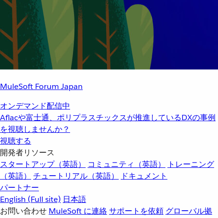
MuleSoft Forum Japan
オンデマンド配信中
Aflacや富士通、ポリプラスチックスが推進しているDXの事例
を視聴しませんか？
視聴する
開発者リソース
スタートアップ（英語）
コミュニティ（英語）
トレーニング
（英語）
チュートリアル（英語）
ドキュメント
パートナー
English
(Full site)
日本語
お問い合わせ
MuleSoft に連絡
サポートを依頼
グローバル拠