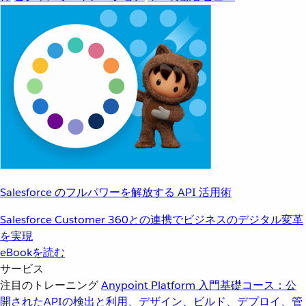
Salesforce のフルパワーを解放する API 活用術
Salesforce Customer 360との連携でビジネスのデジタル変革
を実現
eBookを読む
サービス
注目のトレーニング
Anypoint Platform 入門
基礎コース：公
開されたAPIの検出と利用、デザイン、ビルド、デプロイ、管