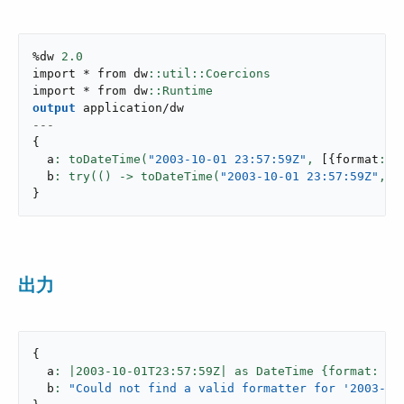
%dw 
2.0
import * from dw
import * from dw
output
application/dw
---
{
  a
: toDateTime(
"2003-10-01 23:57:59Z"
,
[
{
format
: 
"
  b
: try(() -> toDateTime(
"2003-10-01 23:57:59Z"
,
[
}
出力
{
  a
: |
2003
-
10
-01T23:
57
:59Z| as DateTime {format: 
"u
  b
: 
"Could not find a valid formatter for '2003-10