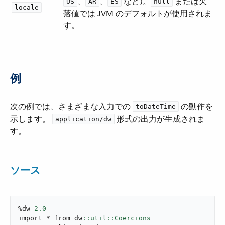
​、​
​、​
​ など)。​
​ または欠
US
AR
ES
null
locale
落値では JVM のデフォルトが使用されま
す。
例
次の例では、さまざまな入力での ​
​ の動作を
toDateTime
示します。
​ 形式の出力が生成されま
application/dw
す。
ソース
%dw 
2.0
import * from dw