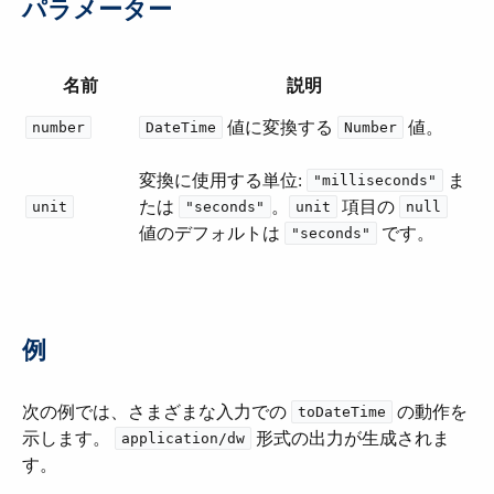
パラメーター
名前
説明
​ 値に変換する ​
​ 値。
number
DateTime
Number
変換に使用する単位:
​ ま
"milliseconds"
たは ​
​。​
​ 項目の ​
unit
"seconds"
unit
null
値のデフォルトは ​
​ です。
"seconds"
例
次の例では、さまざまな入力での ​
​ の動作を
toDateTime
示します。
​ 形式の出力が生成されま
application/dw
す。