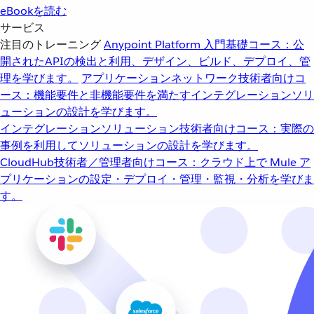
eBookを読む
サービス
注目のトレーニング
Anypoint Platform 入門
基礎コース：公
開されたAPIの検出と利用、デザイン、ビルド、デプロイ、管
理を学びます。
アプリケーションネットワーク
技術者向けコ
ース：機能要件と非機能要件を満たすインテグレーションソリ
ューションの設計を学びます。
インテグレーションソリューション
技術者向けコース：実際の
事例を利用してソリューションの設計を学びます。
CloudHub
技術者／管理者向けコース：クラウド上で Mule ア
プリケーションの設定・デプロイ・管理・監視・分析を学びま
す。