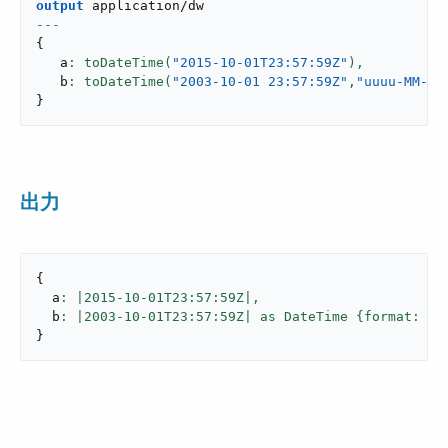
output
application/dw
---
{
   a
: toDateTime(
"2015-10-01T23:57:59Z"
),
   b
: toDateTime(
"2003-10-01 23:57:59Z"
,
"uuuu-MM-dd
}
出力
{
  a
: |
2015
-
10
-01T23:
57
:59Z|,
  b
: |
2003
-
10
-01T23:
57
:59Z| as DateTime {format: 
"u
}