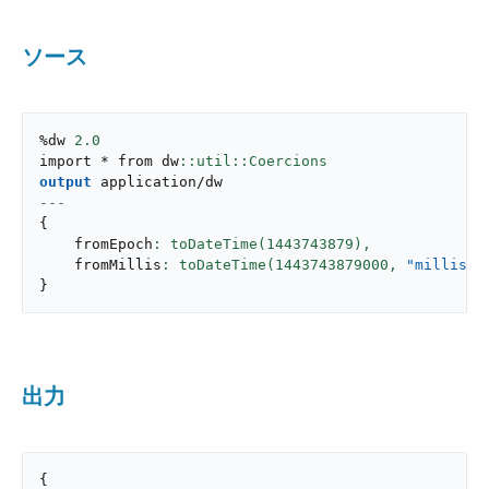
ソース
%dw 
2.0
import * from dw
output
application/dw
---
{
    fromEpoch
: toDateTime(
1443743879
),
    fromMillis
: toDateTime(
1443743879000
,
"millisec
}
出力
{