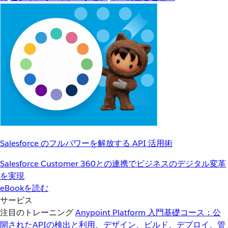
Salesforce のフルパワーを解放する API 活用術
Salesforce Customer 360との連携でビジネスのデジタル変革
を実現
eBookを読む
サービス
注目のトレーニング
Anypoint Platform 入門
基礎コース：公
開されたAPIの検出と利用、デザイン、ビルド、デプロイ、管