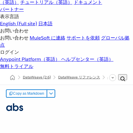
（英語）
チュートリアル（英語）
ドキュメント
パートナー
表示言語
English
(Full site)
日本語
お問い合わせ
お問い合わせ
MuleSoft に連絡
サポートを依頼
グローバル拠
点
ログイン
Anypoint Platform（英語）
ヘルプセンター（英語）
無料トライアル
DataWeave
(2.6)
DataWeave リファレンス
dw::Core
ab
Copy as Markdown
abs