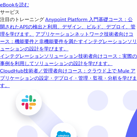
eBookを読む
サービス
注目のトレーニング
Anypoint Platform 入門
基礎コース：公
開されたAPIの検出と利用、デザイン、ビルド、デプロイ、管
理を学びます。
アプリケーションネットワーク
技術者向けコ
ース：機能要件と非機能要件を満たすインテグレーションソリ
ューションの設計を学びます。
インテグレーションソリューション
技術者向けコース：実際の
事例を利用してソリューションの設計を学びます。
CloudHub
技術者／管理者向けコース：クラウド上で Mule ア
プリケーションの設定・デプロイ・管理・監視・分析を学びま
す。