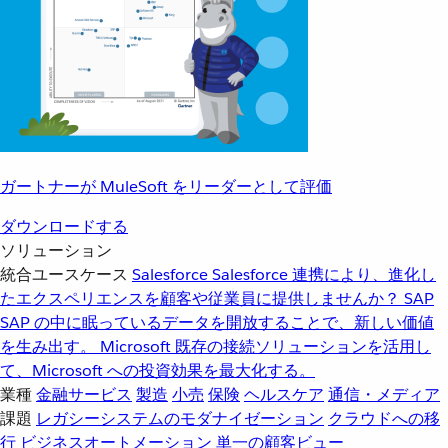
ガートナーが MuleSoft をリーダーとして評価
ダウンロードする
ソリューション
統合ユースケース
Salesforce
Salesforce 連携により、進化し
たエクスペリエンスを顧客や従業員に提供しませんか？
SAP
SAP の中に眠っているデータを開放することで、新しい価値
を生み出す。
Microsoft
既存の接続ソリューションを活用し
て、Microsoft への投資効果を最大化する。
業種
金融サービス
製造
小売
保険
ヘルスケア
通信・メディア
課題
レガシーシステムのモダナイゼーション
クラウドへの移
行
ビジネスオートメーション
単一の顧客ビュー