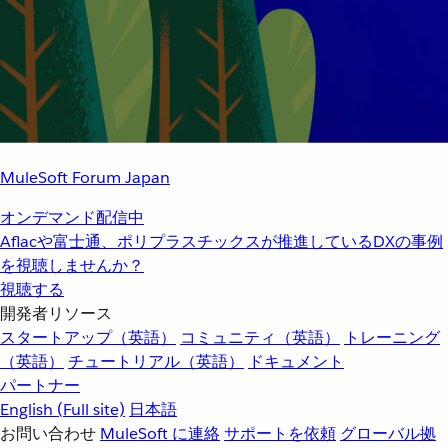
MuleSoft Forum Japan
オンデマンド配信中
Aflacや富士通、ポリプラスチックスが推進しているDXの事例
を視聴しませんか？
視聴する
開発者リソース
スタートアップ（英語）
コミュニティ（英語）
トレーニング
（英語）
チュートリアル（英語）
ドキュメント
パートナー
English
(Full site)
日本語
お問い合わせ
MuleSoft に連絡
サポートを依頼
グローバル拠