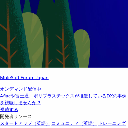
MuleSoft Forum Japan
オンデマンド配信中
Aflacや富士通、ポリプラスチックスが推進しているDXの事例
を視聴しませんか？
視聴する
開発者リソース
スタートアップ（英語）
コミュニティ（英語）
トレーニング