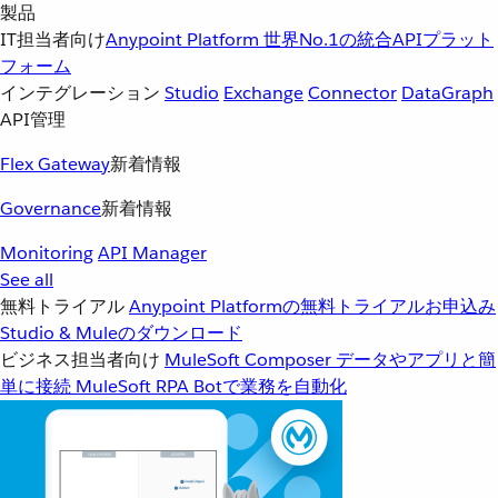
製品
IT担当者向け
Anypoint Platform
世界No.1の統合APIプラット
フォーム
インテグレーション
Studio
Exchange
Connector
DataGraph
API管理
Flex Gateway
新着情報
Governance
新着情報
Monitoring
API Manager
See all
無料トライアル
Anypoint Platformの無料トライアルお申込み
Studio & Muleのダウンロード
ビジネス担当者向け
MuleSoft Composer
データやアプリと簡
単に接続
MuleSoft RPA
Botで業務を自動化