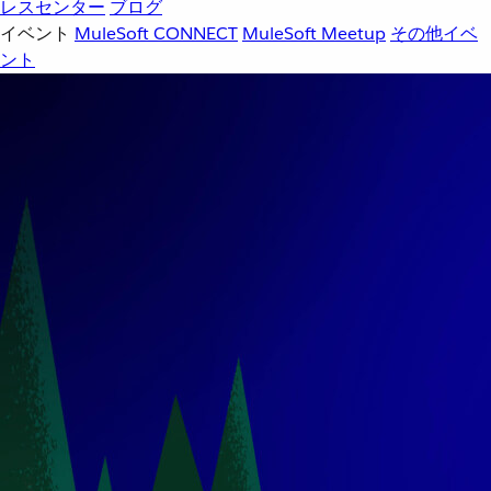
レスセンター
ブログ
イベント
MuleSoft CONNECT
MuleSoft Meetup
その他イベ
ント