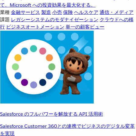
て、Microsoft への投資効果を最大化する。
業種
金融サービス
製造
小売
保険
ヘルスケア
通信・メディア
課題
レガシーシステムのモダナイゼーション
クラウドへの移
行
ビジネスオートメーション
単一の顧客ビュー
Salesforce のフルパワーを解放する API 活用術
Salesforce Customer 360との連携でビジネスのデジタル変革
を実現