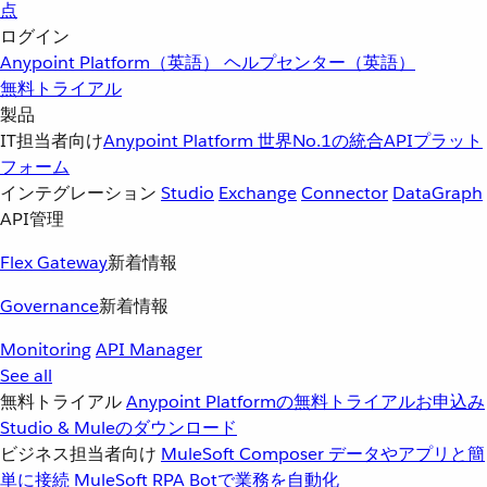
点
ログイン
Anypoint Platform（英語）
ヘルプセンター（英語）
無料トライアル
製品
IT担当者向け
Anypoint Platform
世界No.1の統合APIプラット
フォーム
インテグレーション
Studio
Exchange
Connector
DataGraph
API管理
Flex Gateway
新着情報
Governance
新着情報
Monitoring
API Manager
See all
無料トライアル
Anypoint Platformの無料トライアルお申込み
Studio & Muleのダウンロード
ビジネス担当者向け
MuleSoft Composer
データやアプリと簡
単に接続
MuleSoft RPA
Botで業務を自動化