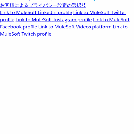
お客様によるプライバシー設定の選択肢
Link to MuleSoft Linkedin profile
Link to MuleSoft Twitter
profile
Link to MuleSoft Instagram profile
Link to MuleSoft
Facebook profile
Link to MuleSoft Videos platform
Link to
MuleSoft Twitch profile