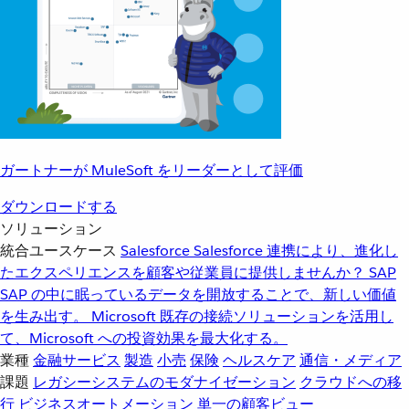
ガートナーが MuleSoft をリーダーとして評価
ダウンロードする
ソリューション
統合ユースケース
Salesforce
Salesforce 連携により、進化し
たエクスペリエンスを顧客や従業員に提供しませんか？
SAP
SAP の中に眠っているデータを開放することで、新しい価値
を生み出す。
Microsoft
既存の接続ソリューションを活用し
て、Microsoft への投資効果を最大化する。
業種
金融サービス
製造
小売
保険
ヘルスケア
通信・メディア
課題
レガシーシステムのモダナイゼーション
クラウドへの移
行
ビジネスオートメーション
単一の顧客ビュー