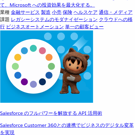
て、Microsoft への投資効果を最大化する。
業種
金融サービス
製造
小売
保険
ヘルスケア
通信・メディア
課題
レガシーシステムのモダナイゼーション
クラウドへの移
行
ビジネスオートメーション
単一の顧客ビュー
Salesforce のフルパワーを解放する API 活用術
Salesforce Customer 360との連携でビジネスのデジタル変革
を実現