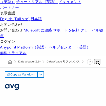
（英語）
チュートリアル（英語）
ドキュメント
パートナー
表示言語
English
(Full site)
日本語
お問い合わせ
お問い合わせ
MuleSoft に連絡
サポートを依頼
グローバル拠
点
ログイン
Anypoint Platform（英語）
ヘルプセンター（英語）
無料トライアル
DataWeave
(2.6)
DataWeave リファレンス
dw::Core
a
Copy as Markdown
avg