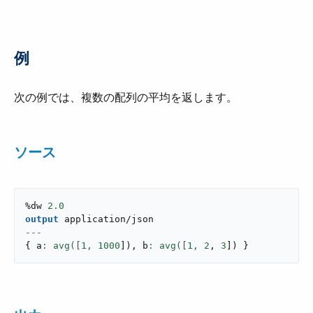
例
次の例では、複数の配列の平均を返します。
ソース
%dw 
2.0
output
application/json
---
{
 a
: avg([
1
,
1000
]
)
,
 b
: avg([
1
,
2
,
3
]
)
}