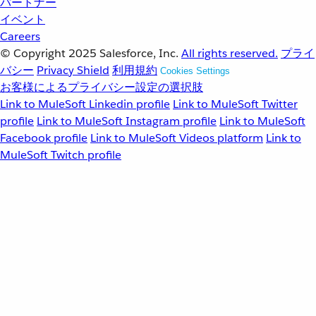
パートナー
イベント
Careers
© Copyright 2025
Salesforce, Inc.
All rights reserved.
プライ
バシー
Privacy Shield
利用規約
Cookies Settings
お客様によるプライバシー設定の選択肢
Link to MuleSoft Linkedin profile
Link to MuleSoft Twitter
profile
Link to MuleSoft Instagram profile
Link to MuleSoft
Facebook profile
Link to MuleSoft Videos platform
Link to
MuleSoft Twitch profile