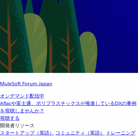
MuleSoft Forum Japan
オンデマンド配信中
Aflacや富士通、ポリプラスチックスが推進しているDXの事例
を視聴しませんか？
視聴する
開発者リソース
スタートアップ（英語）
コミュニティ（英語）
トレーニング