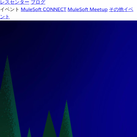
レスセンター
ブログ
イベント
MuleSoft CONNECT
MuleSoft Meetup
その他イベ
ント