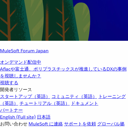
MuleSoft Forum Japan
オンデマンド配信中
Aflacや富士通、ポリプラスチックスが推進しているDXの事例
を視聴しませんか？
視聴する
開発者リソース
スタートアップ（英語）
コミュニティ（英語）
トレーニング
（英語）
チュートリアル（英語）
ドキュメント
パートナー
English
(Full site)
日本語
お問い合わせ
MuleSoft に連絡
サポートを依頼
グローバル拠