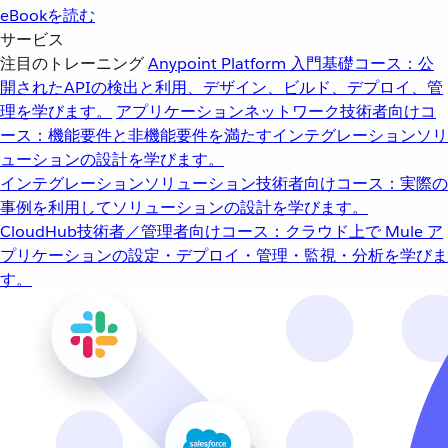
eBookを読む
サービス
注目のトレーニング
Anypoint Platform 入門
基礎コース：公
開されたAPIの検出と利用、デザイン、ビルド、デプロイ、管
理を学びます。
アプリケーションネットワーク
技術者向けコ
ース：機能要件と非機能要件を満たすインテグレーションソリ
ューションの設計を学びます。
インテグレーションソリューション
技術者向けコース：実際の
事例を利用してソリューションの設計を学びます。
CloudHub
技術者／管理者向けコース：クラウド上で Mule ア
プリケーションの設定・デプロイ・管理・監視・分析を学びま
す。