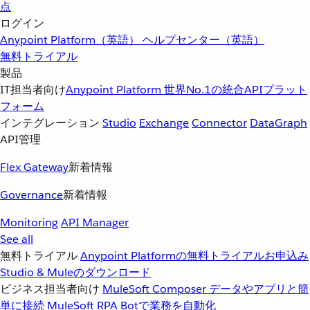
点
ログイン
Anypoint Platform（英語）
ヘルプセンター（英語）
無料トライアル
製品
IT担当者向け
Anypoint Platform
世界No.1の統合APIプラット
フォーム
インテグレーション
Studio
Exchange
Connector
DataGraph
API管理
Flex Gateway
新着情報
Governance
新着情報
Monitoring
API Manager
See all
無料トライアル
Anypoint Platformの無料トライアルお申込み
Studio & Muleのダウンロード
ビジネス担当者向け
MuleSoft Composer
データやアプリと簡
単に接続
MuleSoft RPA
Botで業務を自動化