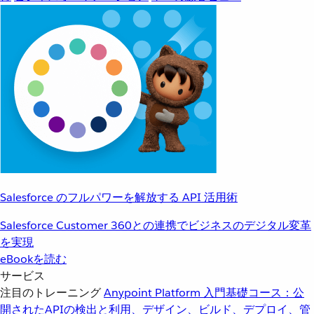
Salesforce のフルパワーを解放する API 活用術
Salesforce Customer 360との連携でビジネスのデジタル変革
を実現
eBookを読む
サービス
注目のトレーニング
Anypoint Platform 入門
基礎コース：公
開されたAPIの検出と利用、デザイン、ビルド、デプロイ、管