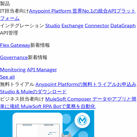
製品
IT担当者向け
Anypoint Platform
世界No.1の統合APIプラット
フォーム
インテグレーション
Studio
Exchange
Connector
DataGraph
API管理
Flex Gateway
新着情報
Governance
新着情報
Monitoring
API Manager
See all
無料トライアル
Anypoint Platformの無料トライアルお申込み
Studio & Muleのダウンロード
ビジネス担当者向け
MuleSoft Composer
データやアプリと簡
単に接続
MuleSoft RPA
Botで業務を自動化