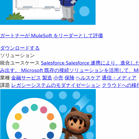
ガートナーが MuleSoft をリーダーとして評価
ダウンロードする
ソリューション
統合ユースケース
Salesforce
Salesforce 連携により、
み出す。
Microsoft
既存の接続ソリューションを活用して、Mic
業種
金融サービス
製造
小売
保険
ヘルスケア
通信・メディア
課題
レガシーシステムのモダナイゼーション
クラウドへの移