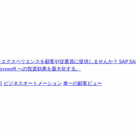
進化したエクスペリエンスを顧客や従業員に提供しませんか？
SAP
S
rosoft への投資効果を最大化する。
行
ビジネスオートメーション
単一の顧客ビュー