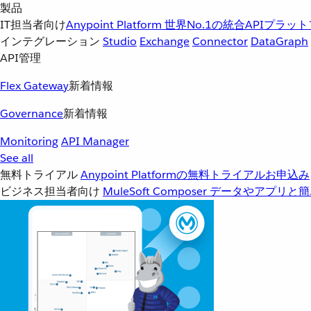
製品
IT担当者向け
Anypoint Platform
世界No.1の統合APIプラッ
インテグレーション
Studio
Exchange
Connector
DataGraph
API管理
Flex Gateway
新着情報
Governance
新着情報
Monitoring
API Manager
See all
無料トライアル
Anypoint Platformの無料トライアルお申込み
ビジネス担当者向け
MuleSoft Composer
データやアプリと簡