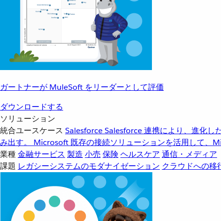
ガートナーが MuleSoft をリーダーとして評価
ダウンロードする
ソリューション
統合ユースケース
Salesforce
Salesforce 連携により、
み出す。
Microsoft
既存の接続ソリューションを活用して、Mic
業種
金融サービス
製造
小売
保険
ヘルスケア
通信・メディア
課題
レガシーシステムのモダナイゼーション
クラウドへの移