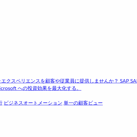
進化したエクスペリエンスを顧客や従業員に提供しませんか？
SAP
S
rosoft への投資効果を最大化する。
行
ビジネスオートメーション
単一の顧客ビュー