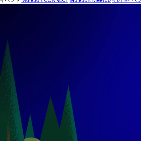
イベント
MuleSoft CONNECT
MuleSoft Meetup
その他イベ