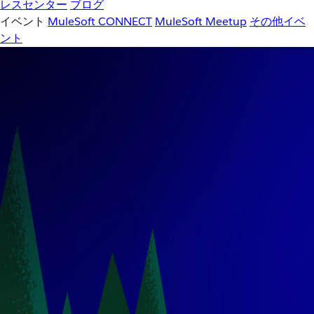
レスセンター
ブログ
イベント
MuleSoft CONNECT
MuleSoft Meetup
その他イベ
ント