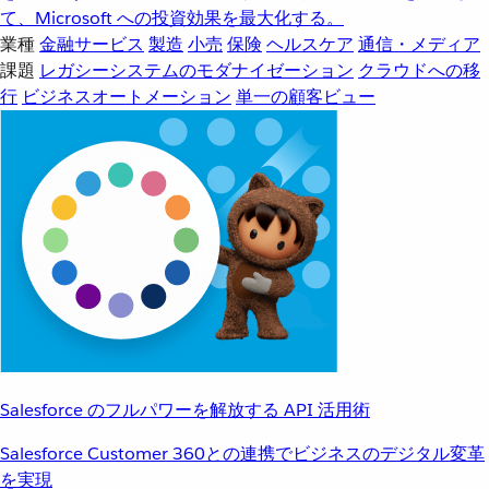
て、Microsoft への投資効果を最大化する。
業種
金融サービス
製造
小売
保険
ヘルスケア
通信・メディア
課題
レガシーシステムのモダナイゼーション
クラウドへの移
行
ビジネスオートメーション
単一の顧客ビュー
Salesforce のフルパワーを解放する API 活用術
Salesforce Customer 360との連携でビジネスのデジタル変革
を実現