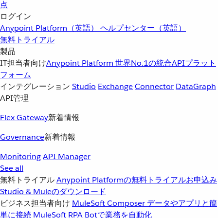
点
ログイン
Anypoint Platform（英語）
ヘルプセンター（英語）
無料トライアル
製品
IT担当者向け
Anypoint Platform
世界No.1の統合APIプラット
フォーム
インテグレーション
Studio
Exchange
Connector
DataGraph
API管理
Flex Gateway
新着情報
Governance
新着情報
Monitoring
API Manager
See all
無料トライアル
Anypoint Platformの無料トライアルお申込み
Studio & Muleのダウンロード
ビジネス担当者向け
MuleSoft Composer
データやアプリと簡
単に接続
MuleSoft RPA
Botで業務を自動化