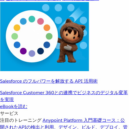
Salesforce のフルパワーを解放する API 活用術
Salesforce Customer 360との連携でビジネスのデジタル変革
を実現
eBookを読む
サービス
注目のトレーニング
Anypoint Platform 入門
基礎コース：公
開されたAPIの検出と利用、デザイン、ビルド、デプロイ、管