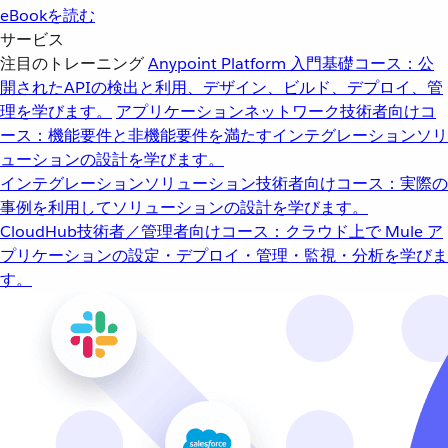
eBookを読む
サービス
注目のトレーニング
Anypoint Platform 入門
基礎コース：公
開されたAPIの検出と利用、デザイン、ビルド、デプロイ、管
理を学びます。
アプリケーションネットワーク
技術者向けコ
ース：機能要件と非機能要件を満たすインテグレーションソリ
ューションの設計を学びます。
インテグレーションソリューション
技術者向けコース：実際の
事例を利用してソリューションの設計を学びます。
CloudHub
技術者／管理者向けコース：クラウド上で Mule ア
プリケーションの設定・デプロイ・管理・監視・分析を学びま
す。