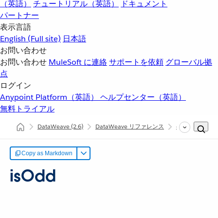
（英語）
チュートリアル（英語）
ドキュメント
パートナー
表示言語
English
(Full site)
日本語
お問い合わせ
お問い合わせ
MuleSoft に連絡
サポートを依頼
グローバル拠
点
ログイン
Anypoint Platform（英語）
ヘルプセンター（英語）
無料トライアル
DataWeave
(2.6)
DataWeave リファレンス
dw::Core
is
Copy as Markdown
isOdd