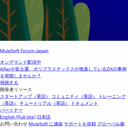
MuleSoft Forum Japan
オンデマンド配信中
Aflacや富士通、ポリプラスチックスが推進しているDXの事例
を視聴しませんか？
視聴する
開発者リソース
スタートアップ（英語）
コミュニティ（英語）
トレーニング
（英語）
チュートリアル（英語）
ドキュメント
パートナー
English
(Full site)
日本語
お問い合わせ
MuleSoft に連絡
サポートを依頼
グローバル拠