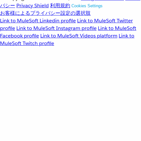
バシー
Privacy Shield
利用規約
Cookies Settings
お客様によるプライバシー設定の選択肢
Link to MuleSoft Linkedin profile
Link to MuleSoft Twitter
profile
Link to MuleSoft Instagram profile
Link to MuleSoft
Facebook profile
Link to MuleSoft Videos platform
Link to
MuleSoft Twitch profile