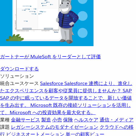
ガートナーが MuleSoft をリーダーとして評価
ダウンロードする
ソリューション
統合ユースケース
Salesforce
Salesforce 連携により、進化し
たエクスペリエンスを顧客や従業員に提供しませんか？
SAP
SAP の中に眠っているデータを開放することで、新しい価値
を生み出す。
Microsoft
既存の接続ソリューションを活用し
て、Microsoft への投資効果を最大化する。
業種
金融サービス
製造
小売
保険
ヘルスケア
通信・メディア
課題
レガシーシステムのモダナイゼーション
クラウドへの移
行
ビジネスオートメーション
単一の顧客ビュー