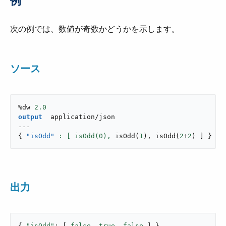
例
次の例では、数値が奇数かどうかを示します。
ソース
%dw 
2.0
output
application/json
---
{
"isOdd"
: [ isOdd(
0
),
isOdd
(
1
)
,
isOdd
(
2
+
2
)
]
}
出力
{ 
"isOdd"
: [ 
false
, 
true
, 
false
 ] }