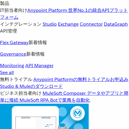
製品
IT担当者向け
Anypoint Platform
世界No.1の統合APIプラット
フォーム
インテグレーション
Studio
Exchange
Connector
DataGraph
API管理
Flex Gateway
新着情報
Governance
新着情報
Monitoring
API Manager
See all
無料トライアル
Anypoint Platformの無料トライアルお申込み
Studio & Muleのダウンロード
ビジネス担当者向け
MuleSoft Composer
データやアプリと簡
単に接続
MuleSoft RPA
Botで業務を自動化