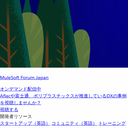
MuleSoft Forum Japan
オンデマンド配信中
Aflacや富士通、ポリプラスチックスが推進しているDXの事例
を視聴しませんか？
視聴する
開発者リソース
スタートアップ（英語）
コミュニティ（英語）
トレーニング