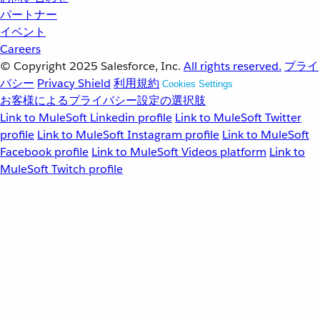
パートナー
イベント
Careers
© Copyright 2025
Salesforce, Inc.
All rights reserved.
プライ
バシー
Privacy Shield
利用規約
Cookies Settings
お客様によるプライバシー設定の選択肢
Link to MuleSoft Linkedin profile
Link to MuleSoft Twitter
profile
Link to MuleSoft Instagram profile
Link to MuleSoft
Facebook profile
Link to MuleSoft Videos platform
Link to
MuleSoft Twitch profile