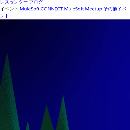
レスセンター
ブログ
イベント
MuleSoft CONNECT
MuleSoft Meetup
その他イベ
ント