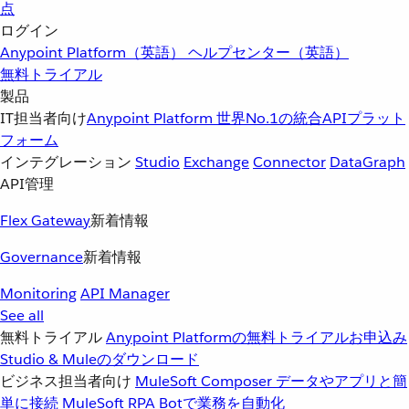
点
ログイン
Anypoint Platform（英語）
ヘルプセンター（英語）
無料トライアル
製品
IT担当者向け
Anypoint Platform
世界No.1の統合APIプラット
フォーム
インテグレーション
Studio
Exchange
Connector
DataGraph
API管理
Flex Gateway
新着情報
Governance
新着情報
Monitoring
API Manager
See all
無料トライアル
Anypoint Platformの無料トライアルお申込み
Studio & Muleのダウンロード
ビジネス担当者向け
MuleSoft Composer
データやアプリと簡
単に接続
MuleSoft RPA
Botで業務を自動化