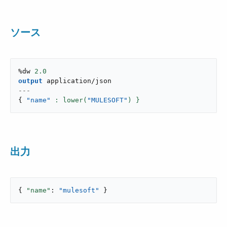
ソース
%dw 
2.0
output
application/json
---
{
"name"
: lower(
"MULESOFT"
) }
出力
{ 
"name"
: 
"mulesoft"
 }