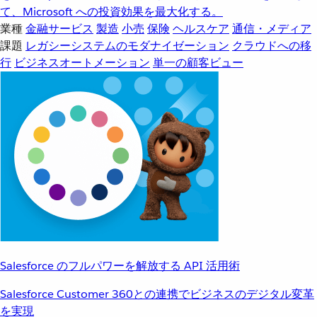
て、Microsoft への投資効果を最大化する。
業種
金融サービス
製造
小売
保険
ヘルスケア
通信・メディア
課題
レガシーシステムのモダナイゼーション
クラウドへの移
行
ビジネスオートメーション
単一の顧客ビュー
Salesforce のフルパワーを解放する API 活用術
Salesforce Customer 360との連携でビジネスのデジタル変革
を実現