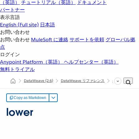
（英語）
チュートリアル（英語）
ドキュメント
パートナー
表示言語
English
(Full site)
日本語
お問い合わせ
お問い合わせ
MuleSoft に連絡
サポートを依頼
グローバル拠
点
ログイン
Anypoint Platform（英語）
ヘルプセンター（英語）
無料トライアル
DataWeave
(2.6)
DataWeave リファレンス
dw::Core
lo
Copy as Markdown
lower