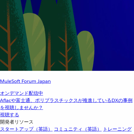
MuleSoft Forum Japan
オンデマンド配信中
Aflacや富士通、ポリプラスチックスが推進しているDXの事例
を視聴しませんか？
視聴する
開発者リソース
スタートアップ（英語）
コミュニティ（英語）
トレーニング