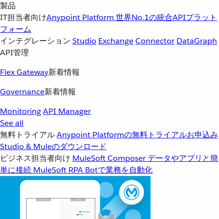
製品
IT担当者向け
Anypoint Platform
世界No.1の統合APIプラット
フォーム
インテグレーション
Studio
Exchange
Connector
DataGraph
API管理
Flex Gateway
新着情報
Governance
新着情報
Monitoring
API Manager
See all
無料トライアル
Anypoint Platformの無料トライアルお申込み
Studio & Muleのダウンロード
ビジネス担当者向け
MuleSoft Composer
データやアプリと簡
単に接続
MuleSoft RPA
Botで業務を自動化