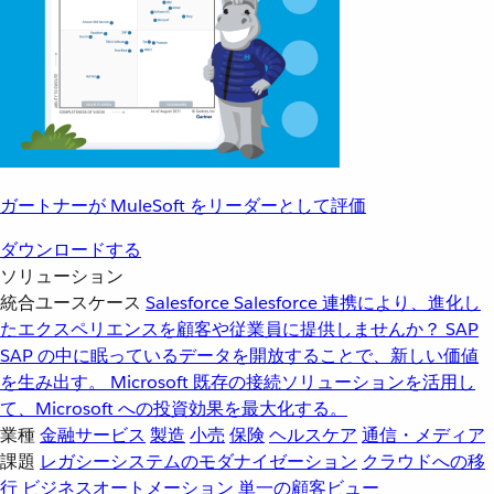
ガートナーが MuleSoft をリーダーとして評価
ダウンロードする
ソリューション
統合ユースケース
Salesforce
Salesforce 連携により、進化し
たエクスペリエンスを顧客や従業員に提供しませんか？
SAP
SAP の中に眠っているデータを開放することで、新しい価値
を生み出す。
Microsoft
既存の接続ソリューションを活用し
て、Microsoft への投資効果を最大化する。
業種
金融サービス
製造
小売
保険
ヘルスケア
通信・メディア
課題
レガシーシステムのモダナイゼーション
クラウドへの移
行
ビジネスオートメーション
単一の顧客ビュー