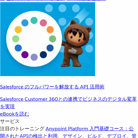
Salesforce のフルパワーを解放する API 活用術
Salesforce Customer 360との連携でビジネスのデジタル変革
を実現
eBookを読む
サービス
注目のトレーニング
Anypoint Platform 入門
基礎コース：公
開されたAPIの検出と利用、デザイン、ビルド、デプロイ、管