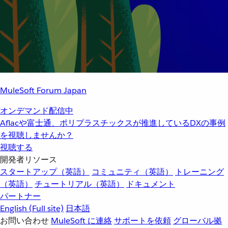
MuleSoft Forum Japan
オンデマンド配信中
Aflacや富士通、ポリプラスチックスが推進しているDXの事例
を視聴しませんか？
視聴する
開発者リソース
スタートアップ（英語）
コミュニティ（英語）
トレーニング
（英語）
チュートリアル（英語）
ドキュメント
パートナー
English
(Full site)
日本語
お問い合わせ
MuleSoft に連絡
サポートを依頼
グローバル拠