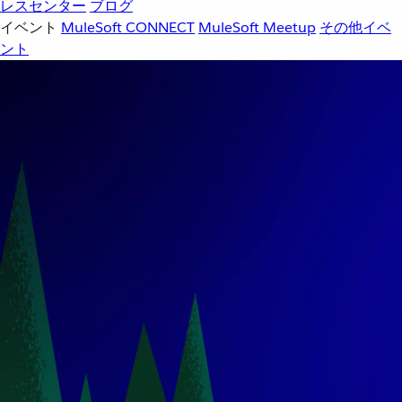
レスセンター
ブログ
イベント
MuleSoft CONNECT
MuleSoft Meetup
その他イベ
ント