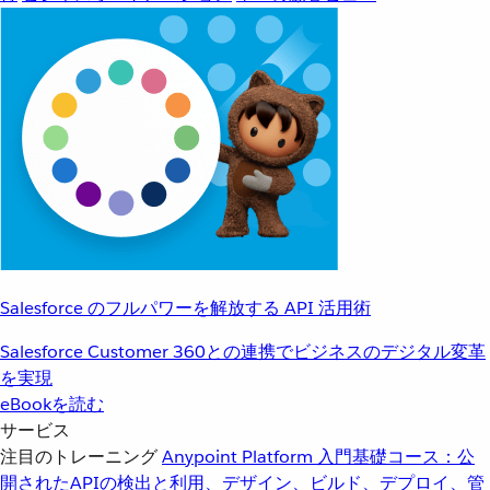
Salesforce のフルパワーを解放する API 活用術
Salesforce Customer 360との連携でビジネスのデジタル変革
を実現
eBookを読む
サービス
注目のトレーニング
Anypoint Platform 入門
基礎コース：公
開されたAPIの検出と利用、デザイン、ビルド、デプロイ、管