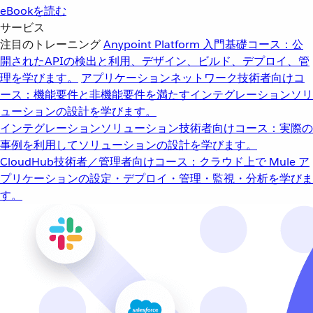
eBookを読む
サービス
注目のトレーニング
Anypoint Platform 入門
基礎コース：公
開されたAPIの検出と利用、デザイン、ビルド、デプロイ、管
理を学びます。
アプリケーションネットワーク
技術者向けコ
ース：機能要件と非機能要件を満たすインテグレーションソリ
ューションの設計を学びます。
インテグレーションソリューション
技術者向けコース：実際の
事例を利用してソリューションの設計を学びます。
CloudHub
技術者／管理者向けコース：クラウド上で Mule ア
プリケーションの設定・デプロイ・管理・監視・分析を学びま
す。