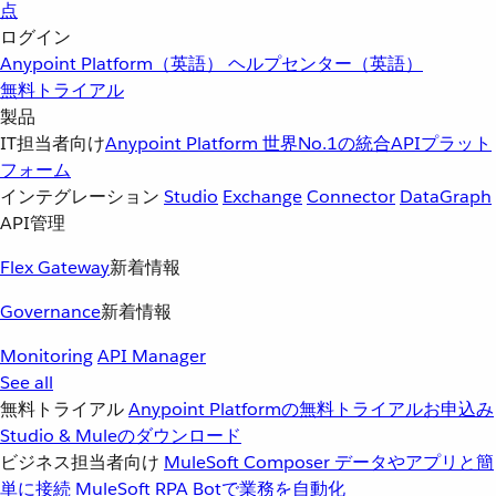
点
ログイン
Anypoint Platform（英語）
ヘルプセンター（英語）
無料トライアル
製品
IT担当者向け
Anypoint Platform
世界No.1の統合APIプラット
フォーム
インテグレーション
Studio
Exchange
Connector
DataGraph
API管理
Flex Gateway
新着情報
Governance
新着情報
Monitoring
API Manager
See all
無料トライアル
Anypoint Platformの無料トライアルお申込み
Studio & Muleのダウンロード
ビジネス担当者向け
MuleSoft Composer
データやアプリと簡
単に接続
MuleSoft RPA
Botで業務を自動化