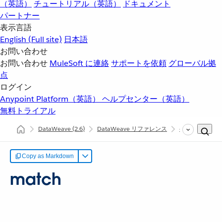
（英語）
チュートリアル（英語）
ドキュメント
パートナー
表示言語
English
(Full site)
日本語
お問い合わせ
お問い合わせ
MuleSoft に連絡
サポートを依頼
グローバル拠
点
ログイン
Anypoint Platform（英語）
ヘルプセンター（英語）
無料トライアル
DataWeave
(2.6)
DataWeave リファレンス
dw::Core
m
Copy as Markdown
match