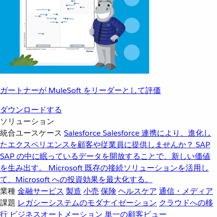
ガートナーが MuleSoft をリーダーとして評価
ダウンロードする
ソリューション
統合ユースケース
Salesforce
Salesforce 連携により、進化し
たエクスペリエンスを顧客や従業員に提供しませんか？
SAP
SAP の中に眠っているデータを開放することで、新しい価値
を生み出す。
Microsoft
既存の接続ソリューションを活用し
て、Microsoft への投資効果を最大化する。
業種
金融サービス
製造
小売
保険
ヘルスケア
通信・メディア
課題
レガシーシステムのモダナイゼーション
クラウドへの移
行
ビジネスオートメーション
単一の顧客ビュー