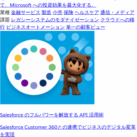
て、Microsoft への投資効果を最大化する。
業種
金融サービス
製造
小売
保険
ヘルスケア
通信・メディア
課題
レガシーシステムのモダナイゼーション
クラウドへの移
行
ビジネスオートメーション
単一の顧客ビュー
Salesforce のフルパワーを解放する API 活用術
Salesforce Customer 360との連携でビジネスのデジタル変革
を実現