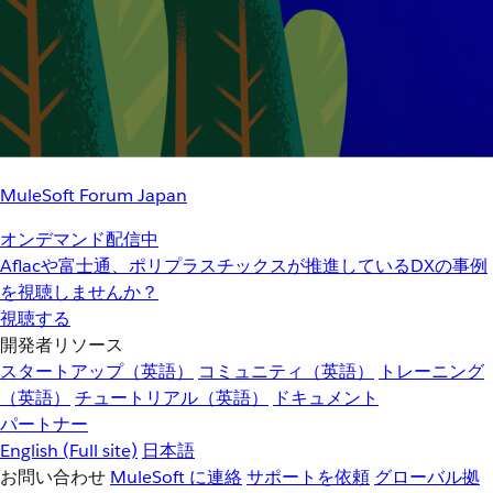
MuleSoft Forum Japan
オンデマンド配信中
Aflacや富士通、ポリプラスチックスが推進しているDXの事例
を視聴しませんか？
視聴する
開発者リソース
スタートアップ（英語）
コミュニティ（英語）
トレーニング
（英語）
チュートリアル（英語）
ドキュメント
パートナー
English
(Full site)
日本語
お問い合わせ
MuleSoft に連絡
サポートを依頼
グローバル拠