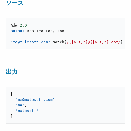
ソース
%dw 
2.0
output
application/json
---
"me@mulesoft.com"
match
(
/([a-z]*)@([a-z]*).com/
)
出力
[

"me@mulesoft.com"
,

"me"
,

"mulesoft"
]