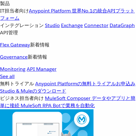
製品
IT担当者向け
Anypoint Platform
世界No.1の統合APIプラット
フォーム
インテグレーション
Studio
Exchange
Connector
DataGraph
API管理
Flex Gateway
新着情報
Governance
新着情報
Monitoring
API Manager
See all
無料トライアル
Anypoint Platformの無料トライアルお申込み
Studio & Muleのダウンロード
ビジネス担当者向け
MuleSoft Composer
データやアプリと簡
単に接続
MuleSoft RPA
Botで業務を自動化