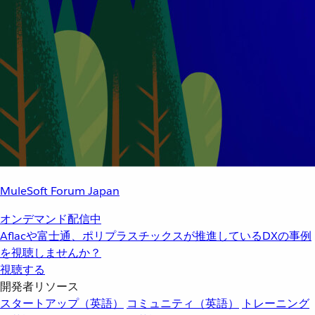
MuleSoft Forum Japan
オンデマンド配信中
Aflacや富士通、ポリプラスチックスが推進しているDXの事例
を視聴しませんか？
視聴する
開発者リソース
スタートアップ（英語）
コミュニティ（英語）
トレーニング