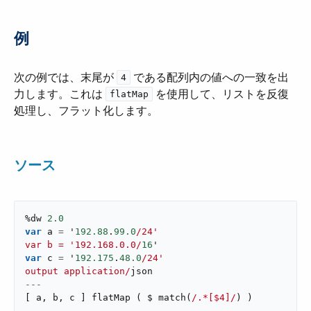
例
次の例では、末尾が ​
​ である配列内の値への一致を出
4
力します。これは ​
​ を使用して、リストを反復
flatMap
処理し、フラット化します。
ソース
%dw 
2.0
var
 a 
=
 '
192.88
.
99.0
/24'

var b = '192.168.0.0/
16
var
 c 
=
 '
192.175
.
48.0
/24'

output application/
---
[
 a
,
 b
,
 c 
]
flatMap
(
 $ 
match
(
/.*[$4]/
)
)