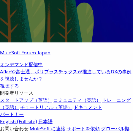
MuleSoft Forum Japan
オンデマンド配信中
Aflacや富士通、ポリプラスチックスが推進しているDXの事例
を視聴しませんか？
視聴する
開発者リソース
スタートアップ（英語）
コミュニティ（英語）
トレーニング
（英語）
チュートリアル（英語）
ドキュメント
パートナー
English
(Full site)
日本語
お問い合わせ
MuleSoft に連絡
サポートを依頼
グローバル拠