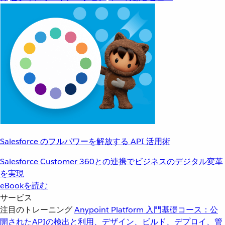
Salesforce のフルパワーを解放する API 活用術
Salesforce Customer 360との連携でビジネスのデジタル変革
を実現
eBookを読む
サービス
注目のトレーニング
Anypoint Platform 入門
基礎コース：公
開されたAPIの検出と利用、デザイン、ビルド、デプロイ、管