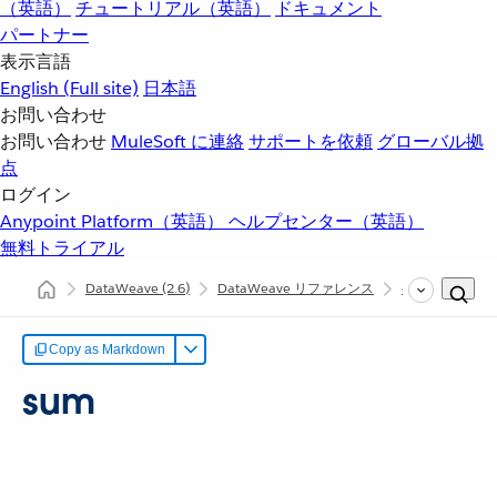
（英語）
チュートリアル（英語）
ドキュメント
パートナー
表示言語
English
(Full site)
日本語
お問い合わせ
お問い合わせ
MuleSoft に連絡
サポートを依頼
グローバル拠
点
ログイン
Anypoint Platform（英語）
ヘルプセンター（英語）
無料トライアル
DataWeave
(2.6)
DataWeave リファレンス
dw::Core
s
Copy as Markdown
sum