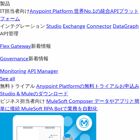
製品
IT担当者向け
Anypoint Platform
世界No.1の統合APIプラット
フォーム
インテグレーション
Studio
Exchange
Connector
DataGraph
API管理
Flex Gateway
新着情報
Governance
新着情報
Monitoring
API Manager
See all
無料トライアル
Anypoint Platformの無料トライアルお申込み
Studio & Muleのダウンロード
ビジネス担当者向け
MuleSoft Composer
データやアプリと簡
単に接続
MuleSoft RPA
Botで業務を自動化