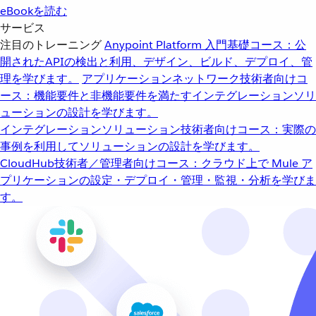
eBookを読む
サービス
注目のトレーニング
Anypoint Platform 入門
基礎コース：公
開されたAPIの検出と利用、デザイン、ビルド、デプロイ、管
理を学びます。
アプリケーションネットワーク
技術者向けコ
ース：機能要件と非機能要件を満たすインテグレーションソリ
ューションの設計を学びます。
インテグレーションソリューション
技術者向けコース：実際の
事例を利用してソリューションの設計を学びます。
CloudHub
技術者／管理者向けコース：クラウド上で Mule ア
プリケーションの設定・デプロイ・管理・監視・分析を学びま
す。