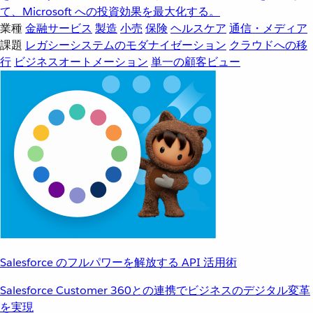
て、Microsoft への投資効果を最大化する。
業種
金融サービス
製造
小売
保険
ヘルスケア
通信・メディア
課題
レガシーシステムのモダナイゼーション
クラウドへの移
行
ビジネスオートメーション
単一の顧客ビュー
Salesforce のフルパワーを解放する API 活用術
Salesforce Customer 360との連携でビジネスのデジタル変革
を実現