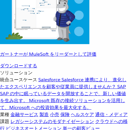
ガートナーが MuleSoft をリーダーとして評価
ダウンロードする
ソリューション
統合ユースケース
Salesforce
Salesforce 連携により、進化し
たエクスペリエンスを顧客や従業員に提供しませんか？
SAP
SAP の中に眠っているデータを開放することで、新しい価値
を生み出す。
Microsoft
既存の接続ソリューションを活用し
て、Microsoft への投資効果を最大化する。
業種
金融サービス
製造
小売
保険
ヘルスケア
通信・メディア
課題
レガシーシステムのモダナイゼーション
クラウドへの移
行
ビジネスオートメーション
単一の顧客ビュー