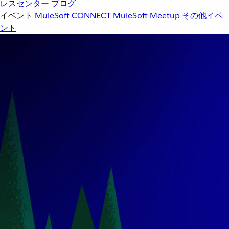
レスセンター
ブログ
イベント
MuleSoft CONNECT
MuleSoft Meetup
その他イベ
ント