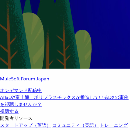
MuleSoft Forum Japan
オンデマンド配信中
Aflacや富士通、ポリプラスチックスが推進しているDXの事例
を視聴しませんか？
視聴する
開発者リソース
スタートアップ（英語）
コミュニティ（英語）
トレーニング