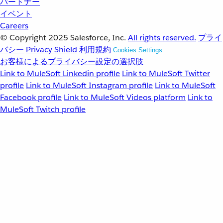
パートナー
イベント
Careers
© Copyright 2025
Salesforce, Inc.
All rights reserved.
プライ
バシー
Privacy Shield
利用規約
Cookies Settings
お客様によるプライバシー設定の選択肢
Link to MuleSoft Linkedin profile
Link to MuleSoft Twitter
profile
Link to MuleSoft Instagram profile
Link to MuleSoft
Facebook profile
Link to MuleSoft Videos platform
Link to
MuleSoft Twitch profile