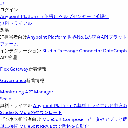
点
ログイン
Anypoint Platform（英語）
ヘルプセンター（英語）
無料トライアル
製品
IT担当者向け
Anypoint Platform
世界No.1の統合APIプラット
フォーム
インテグレーション
Studio
Exchange
Connector
DataGraph
API管理
Flex Gateway
新着情報
Governance
新着情報
Monitoring
API Manager
See all
無料トライアル
Anypoint Platformの無料トライアルお申込み
Studio & Muleのダウンロード
ビジネス担当者向け
MuleSoft Composer
データやアプリと簡
単に接続
MuleSoft RPA
Botで業務を自動化