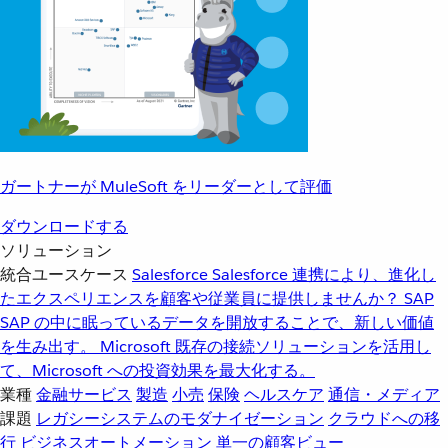
ガートナーが MuleSoft をリーダーとして評価
ダウンロードする
ソリューション
統合ユースケース
Salesforce
Salesforce 連携により、進化し
たエクスペリエンスを顧客や従業員に提供しませんか？
SAP
SAP の中に眠っているデータを開放することで、新しい価値
を生み出す。
Microsoft
既存の接続ソリューションを活用し
て、Microsoft への投資効果を最大化する。
業種
金融サービス
製造
小売
保険
ヘルスケア
通信・メディア
課題
レガシーシステムのモダナイゼーション
クラウドへの移
行
ビジネスオートメーション
単一の顧客ビュー