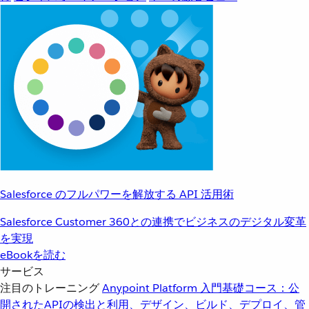
Salesforce のフルパワーを解放する API 活用術
Salesforce Customer 360との連携でビジネスのデジタル変革
を実現
eBookを読む
サービス
注目のトレーニング
Anypoint Platform 入門
基礎コース：公
開されたAPIの検出と利用、デザイン、ビルド、デプロイ、管