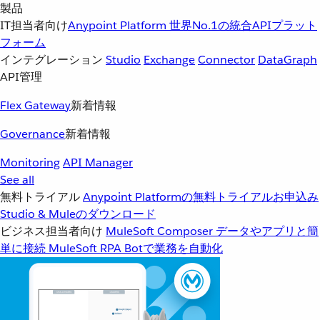
製品
IT担当者向け
Anypoint Platform
世界No.1の統合APIプラット
フォーム
インテグレーション
Studio
Exchange
Connector
DataGraph
API管理
Flex Gateway
新着情報
Governance
新着情報
Monitoring
API Manager
See all
無料トライアル
Anypoint Platformの無料トライアルお申込み
Studio & Muleのダウンロード
ビジネス担当者向け
MuleSoft Composer
データやアプリと簡
単に接続
MuleSoft RPA
Botで業務を自動化