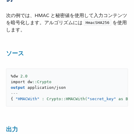
次の例では、HMAC と秘密値を使用して入力コンテンツ
を暗号化します。アルゴリズムには ​
​ を使用
HmacSHA256
します。
ソース
%dw 
2.0
import dw
output
application/json
---
{
"HMACWith"
: Crypto::HMACWith(
"secret_key"
 as Bin
出力