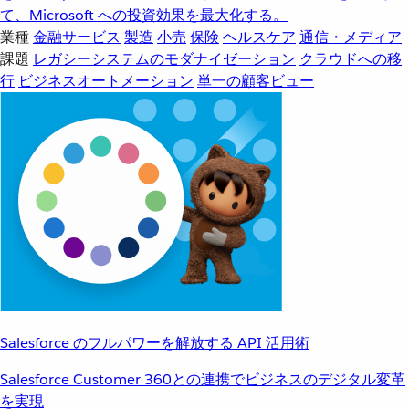
て、Microsoft への投資効果を最大化する。
業種
金融サービス
製造
小売
保険
ヘルスケア
通信・メディア
課題
レガシーシステムのモダナイゼーション
クラウドへの移
行
ビジネスオートメーション
単一の顧客ビュー
Salesforce のフルパワーを解放する API 活用術
Salesforce Customer 360との連携でビジネスのデジタル変革
を実現