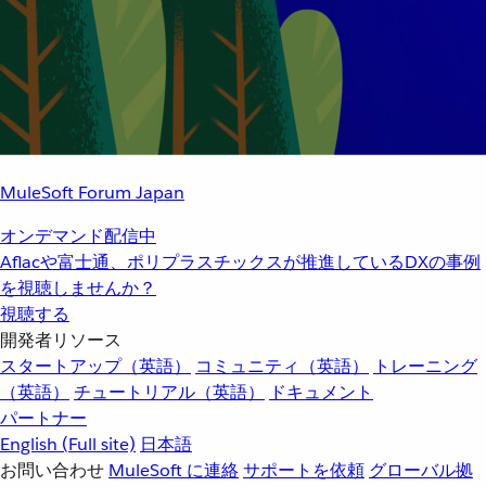
MuleSoft Forum Japan
オンデマンド配信中
Aflacや富士通、ポリプラスチックスが推進しているDXの事例
を視聴しませんか？
視聴する
開発者リソース
スタートアップ（英語）
コミュニティ（英語）
トレーニング
（英語）
チュートリアル（英語）
ドキュメント
パートナー
English
(Full site)
日本語
お問い合わせ
MuleSoft に連絡
サポートを依頼
グローバル拠