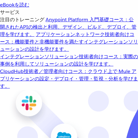
eBookを読む
サービス
注目のトレーニング
Anypoint Platform 入門
基礎コース：公
開されたAPIの検出と利用、デザイン、ビルド、デプロイ、管
理を学びます。
アプリケーションネットワーク
技術者向けコ
ース：機能要件と非機能要件を満たすインテグレーションソリ
ューションの設計を学びます。
インテグレーションソリューション
技術者向けコース：実際の
事例を利用してソリューションの設計を学びます。
CloudHub
技術者／管理者向けコース：クラウド上で Mule ア
プリケーションの設定・デプロイ・管理・監視・分析を学びま
す。