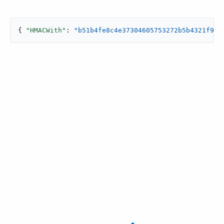
{ 
"HMACWith"
: 
"b51b4fe8c4e37304605753272b5b4321f964