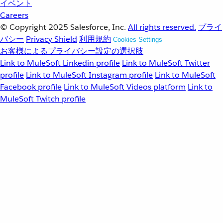
イベント
Careers
© Copyright 2025
Salesforce, Inc.
All rights reserved.
プライ
バシー
Privacy Shield
利用規約
Cookies Settings
お客様によるプライバシー設定の選択肢
Link to MuleSoft Linkedin profile
Link to MuleSoft Twitter
profile
Link to MuleSoft Instagram profile
Link to MuleSoft
Facebook profile
Link to MuleSoft Videos platform
Link to
MuleSoft Twitch profile