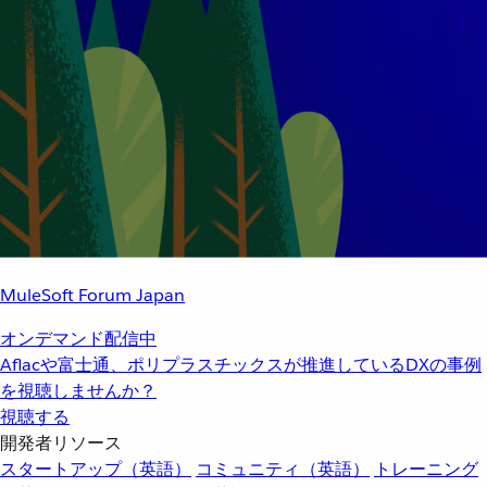
MuleSoft Forum Japan
オンデマンド配信中
Aflacや富士通、ポリプラスチックスが推進しているDXの事例
を視聴しませんか？
視聴する
開発者リソース
スタートアップ（英語）
コミュニティ（英語）
トレーニング