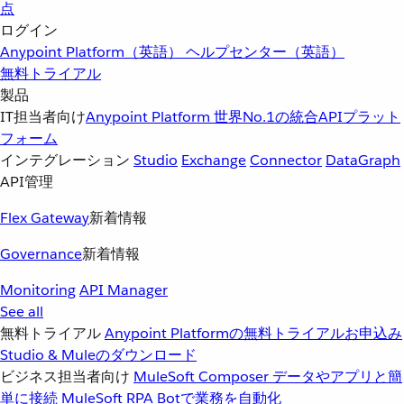
点
ログイン
Anypoint Platform（英語）
ヘルプセンター（英語）
無料トライアル
製品
IT担当者向け
Anypoint Platform
世界No.1の統合APIプラット
フォーム
インテグレーション
Studio
Exchange
Connector
DataGraph
API管理
Flex Gateway
新着情報
Governance
新着情報
Monitoring
API Manager
See all
無料トライアル
Anypoint Platformの無料トライアルお申込み
Studio & Muleのダウンロード
ビジネス担当者向け
MuleSoft Composer
データやアプリと簡
単に接続
MuleSoft RPA
Botで業務を自動化