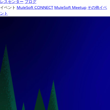
レスセンター
ブログ
イベント
MuleSoft CONNECT
MuleSoft Meetup
その他イベ
ント