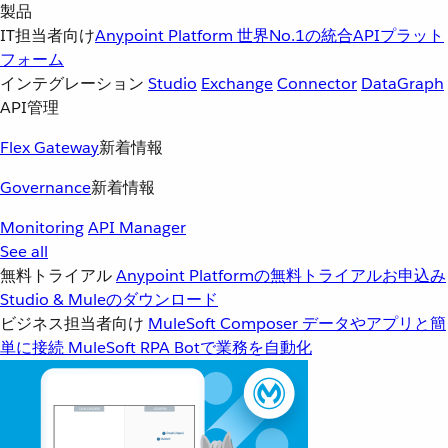
製品
IT担当者向け
Anypoint Platform
世界No.1の統合APIプラット
フォーム
インテグレーション
Studio
Exchange
Connector
DataGraph
API管理
Flex Gateway
新着情報
Governance
新着情報
Monitoring
API Manager
See all
無料トライアル
Anypoint Platformの無料トライアルお申込み
Studio & Muleのダウンロード
ビジネス担当者向け
MuleSoft Composer
データやアプリと簡
単に接続
MuleSoft RPA
Botで業務を自動化