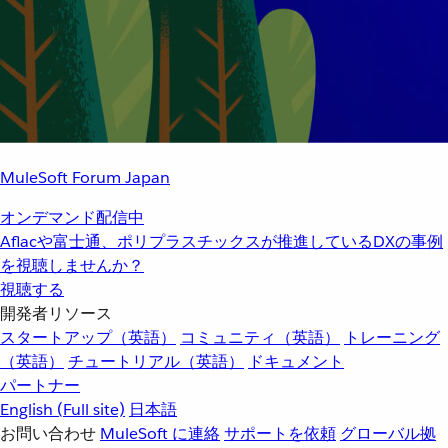
MuleSoft Forum Japan
オンデマンド配信中
Aflacや富士通、ポリプラスチックスが推進しているDXの事例
を視聴しませんか？
視聴する
開発者リソース
スタートアップ（英語）
コミュニティ（英語）
トレーニング
（英語）
チュートリアル（英語）
ドキュメント
パートナー
English
(Full site)
日本語
お問い合わせ
MuleSoft に連絡
サポートを依頼
グローバル拠