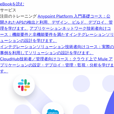
eBookを読む
サービス
注目のトレーニング
Anypoint Platform 入門
基礎コース：公
開されたAPIの検出と利用、デザイン、ビルド、デプロイ、管
理を学びます。
アプリケーションネットワーク
技術者向けコ
ース：機能要件と非機能要件を満たすインテグレーションソリ
ューションの設計を学びます。
インテグレーションソリューション
技術者向けコース：実際の
事例を利用してソリューションの設計を学びます。
CloudHub
技術者／管理者向けコース：クラウド上で Mule ア
プリケーションの設定・デプロイ・管理・監視・分析を学びま
す。