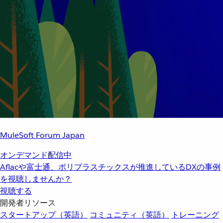
MuleSoft Forum Japan
オンデマンド配信中
Aflacや富士通、ポリプラスチックスが推進しているDXの事例
を視聴しませんか？
視聴する
開発者リソース
スタートアップ（英語）
コミュニティ（英語）
トレーニング