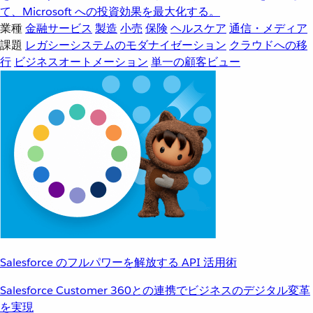
て、Microsoft への投資効果を最大化する。
業種
金融サービス
製造
小売
保険
ヘルスケア
通信・メディア
課題
レガシーシステムのモダナイゼーション
クラウドへの移
行
ビジネスオートメーション
単一の顧客ビュー
Salesforce のフルパワーを解放する API 活用術
Salesforce Customer 360との連携でビジネスのデジタル変革
を実現