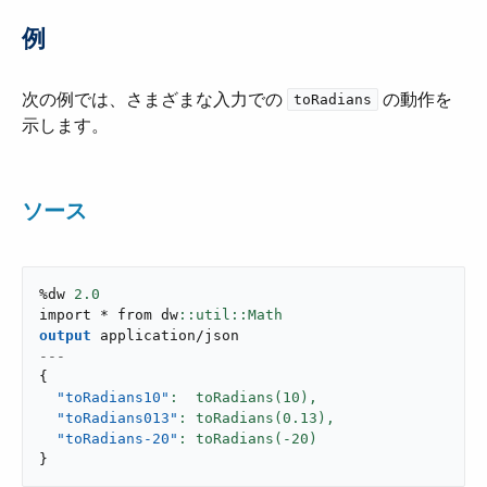
例
次の例では、さまざまな入力での ​
​ の動作を
toRadians
示します。
ソース
%dw 
2.0
import * from dw
output
application/json
---
{
"toRadians10"
:  toRadians(
10
),
"toRadians013"
: toRadians(
0.13
),
"toRadians-20"
: toRadians(-
20
}