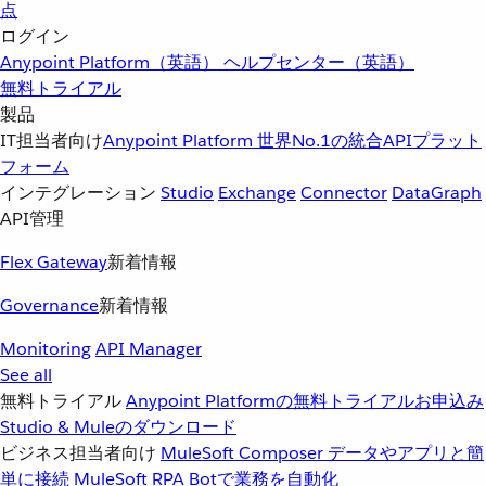
点
ログイン
Anypoint Platform（英語）
ヘルプセンター（英語）
無料トライアル
製品
IT担当者向け
Anypoint Platform
世界No.1の統合APIプラット
フォーム
インテグレーション
Studio
Exchange
Connector
DataGraph
API管理
Flex Gateway
新着情報
Governance
新着情報
Monitoring
API Manager
See all
無料トライアル
Anypoint Platformの無料トライアルお申込み
Studio & Muleのダウンロード
ビジネス担当者向け
MuleSoft Composer
データやアプリと簡
単に接続
MuleSoft RPA
Botで業務を自動化