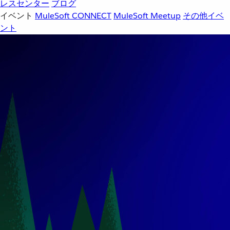
レスセンター
ブログ
イベント
MuleSoft CONNECT
MuleSoft Meetup
その他イベ
ント