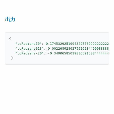
出力
{

"toRadians10"
: 
0.1745329251994329576922222222222
"toRadians013"
: 
0.002268928027592628449998888888
"toRadians-20"
: 
-0.34906585039886591538444444444
 }