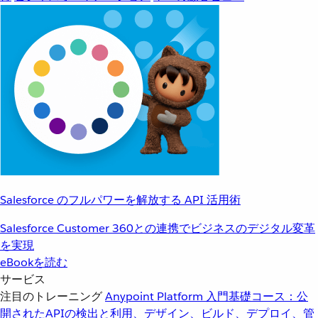
Salesforce のフルパワーを解放する API 活用術
Salesforce Customer 360との連携でビジネスのデジタル変革
を実現
eBookを読む
サービス
注目のトレーニング
Anypoint Platform 入門
基礎コース：公
開されたAPIの検出と利用、デザイン、ビルド、デプロイ、管