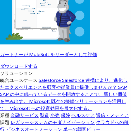
ガートナーが MuleSoft をリーダーとして評価
ダウンロードする
ソリューション
統合ユースケース
Salesforce
Salesforce 連携により、進化し
たエクスペリエンスを顧客や従業員に提供しませんか？
SAP
SAP の中に眠っているデータを開放することで、新しい価値
を生み出す。
Microsoft
既存の接続ソリューションを活用し
て、Microsoft への投資効果を最大化する。
業種
金融サービス
製造
小売
保険
ヘルスケア
通信・メディア
課題
レガシーシステムのモダナイゼーション
クラウドへの移
行
ビジネスオートメーション
単一の顧客ビュー