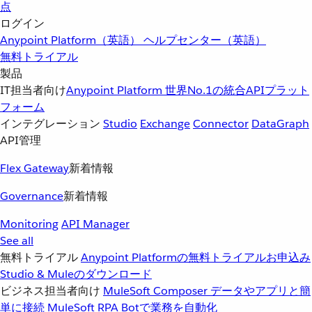
点
ログイン
Anypoint Platform（英語）
ヘルプセンター（英語）
無料トライアル
製品
IT担当者向け
Anypoint Platform
世界No.1の統合APIプラット
フォーム
インテグレーション
Studio
Exchange
Connector
DataGraph
API管理
Flex Gateway
新着情報
Governance
新着情報
Monitoring
API Manager
See all
無料トライアル
Anypoint Platformの無料トライアルお申込み
Studio & Muleのダウンロード
ビジネス担当者向け
MuleSoft Composer
データやアプリと簡
単に接続
MuleSoft RPA
Botで業務を自動化