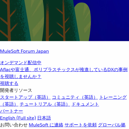
MuleSoft Forum Japan
オンデマンド配信中
Aflacや富士通、ポリプラスチックスが推進しているDXの事例
を視聴しませんか？
視聴する
開発者リソース
スタートアップ（英語）
コミュニティ（英語）
トレーニング
（英語）
チュートリアル（英語）
ドキュメント
パートナー
English
(Full site)
日本語
お問い合わせ
MuleSoft に連絡
サポートを依頼
グローバル拠