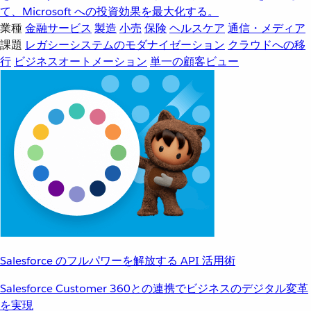
て、Microsoft への投資効果を最大化する。
業種
金融サービス
製造
小売
保険
ヘルスケア
通信・メディア
課題
レガシーシステムのモダナイゼーション
クラウドへの移
行
ビジネスオートメーション
単一の顧客ビュー
Salesforce のフルパワーを解放する API 活用術
Salesforce Customer 360との連携でビジネスのデジタル変革
を実現