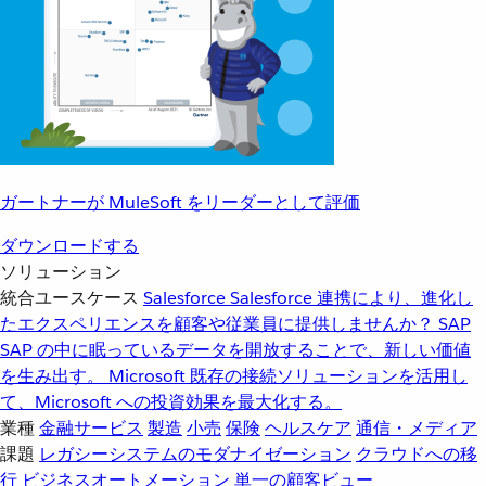
ガートナーが MuleSoft をリーダーとして評価
ダウンロードする
ソリューション
統合ユースケース
Salesforce
Salesforce 連携により、進化し
たエクスペリエンスを顧客や従業員に提供しませんか？
SAP
SAP の中に眠っているデータを開放することで、新しい価値
を生み出す。
Microsoft
既存の接続ソリューションを活用し
て、Microsoft への投資効果を最大化する。
業種
金融サービス
製造
小売
保険
ヘルスケア
通信・メディア
課題
レガシーシステムのモダナイゼーション
クラウドへの移
行
ビジネスオートメーション
単一の顧客ビュー