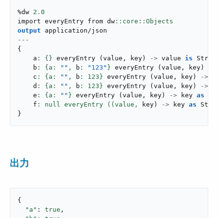
%dw 
2.0
import everyEntry from dw
output
application/json
---
{
    a
: {}
everyEntry
(
value
,
 key
)
->
 value 
is
 Strin
    b
: {a: 
""
,
 b
: 
"123"
}
everyEntry
(
value
,
 key
)
->
    c
: {a: 
""
,
 b
: 
123
}
everyEntry
(
value
,
 key
)
->
 v
    d
: {a: 
""
,
 b
: 
123
}
everyEntry
(
value
,
 key
)
->
 k
    e
: {a: 
""
}
everyEntry
(
value
,
 key
)
->
 key 
as
 St
    f
: null everyEntry ((value,
 key
)
->
 key 
as
 Stri
}
出力
{

"a"
: 
true
,
