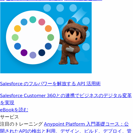
Salesforce のフルパワーを解放する API 活用術
Salesforce Customer 360との連携でビジネスのデジタル変革
を実現
eBookを読む
サービス
注目のトレーニング
Anypoint Platform 入門
基礎コース：公
開されたAPIの検出と利用、デザイン、ビルド、デプロイ、管