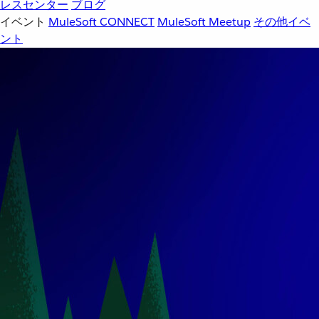
レスセンター
ブログ
イベント
MuleSoft CONNECT
MuleSoft Meetup
その他イベ
ント