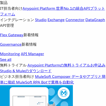
製品
IT担当者向け
Anypoint Platform
世界No.1の統合APIプラット
フォーム
インテグレーション
Studio
Exchange
Connector
DataGraph
API管理
Flex Gateway
新着情報
Governance
新着情報
Monitoring
API Manager
See all
無料トライアル
Anypoint Platformの無料トライアルお申込み
Studio & Muleのダウンロード
ビジネス担当者向け
MuleSoft Composer
データやアプリと簡
単に接続
MuleSoft RPA
Botで業務を自動化