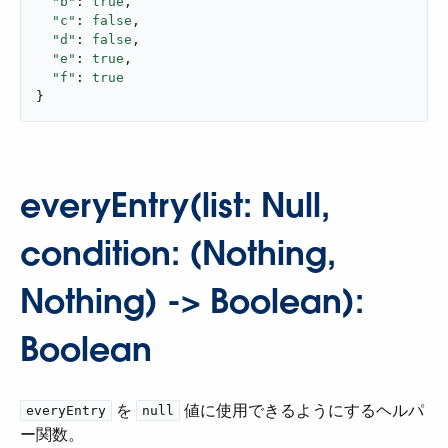
"b"
: 
true
,

"c"
: 
false
,

"d"
: 
false
,

"e"
: 
true
,

"f"
: 
true
}
everyEntry(list: Null,
condition: (Nothing,
Nothing) -> Boolean):
Boolean
​ を ​
​ 値に使用できるようにするヘルパ
everyEntry
null
ー関数。