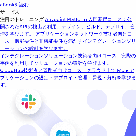
eBookを読む
サービス
注目のトレーニング
Anypoint Platform 入門
基礎コース：公
開されたAPIの検出と利用、デザイン、ビルド、デプロイ、管
理を学びます。
アプリケーションネットワーク
技術者向けコ
ース：機能要件と非機能要件を満たすインテグレーションソリ
ューションの設計を学びます。
インテグレーションソリューション
技術者向けコース：実際の
事例を利用してソリューションの設計を学びます。
CloudHub
技術者／管理者向けコース：クラウド上で Mule ア
プリケーションの設定・デプロイ・管理・監視・分析を学びま
す。