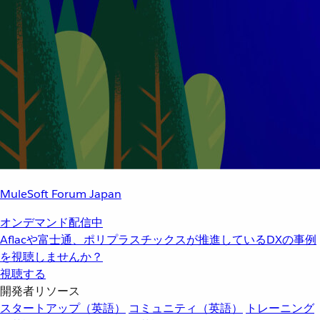
MuleSoft Forum Japan
オンデマンド配信中
Aflacや富士通、ポリプラスチックスが推進しているDXの事例
を視聴しませんか？
視聴する
開発者リソース
スタートアップ（英語）
コミュニティ（英語）
トレーニング