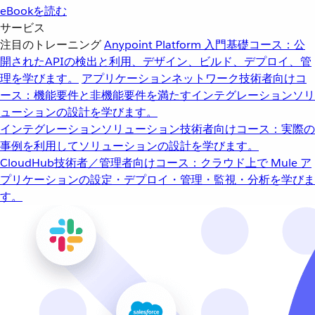
eBookを読む
サービス
注目のトレーニング
Anypoint Platform 入門
基礎コース：公
開されたAPIの検出と利用、デザイン、ビルド、デプロイ、管
理を学びます。
アプリケーションネットワーク
技術者向けコ
ース：機能要件と非機能要件を満たすインテグレーションソリ
ューションの設計を学びます。
インテグレーションソリューション
技術者向けコース：実際の
事例を利用してソリューションの設計を学びます。
CloudHub
技術者／管理者向けコース：クラウド上で Mule ア
プリケーションの設定・デプロイ・管理・監視・分析を学びま
す。