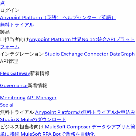
点
ログイン
Anypoint Platform（英語）
ヘルプセンター（英語）
無料トライアル
製品
IT担当者向け
Anypoint Platform
世界No.1の統合APIプラット
フォーム
インテグレーション
Studio
Exchange
Connector
DataGraph
API管理
Flex Gateway
新着情報
Governance
新着情報
Monitoring
API Manager
See all
無料トライアル
Anypoint Platformの無料トライアルお申込み
Studio & Muleのダウンロード
ビジネス担当者向け
MuleSoft Composer
データやアプリと簡
単に接続
MuleSoft RPA
Botで業務を自動化