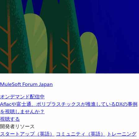
MuleSoft Forum Japan
オンデマンド配信中
Aflacや富士通、ポリプラスチックスが推進しているDXの事例
を視聴しませんか？
視聴する
開発者リソース
スタートアップ（英語）
コミュニティ（英語）
トレーニング