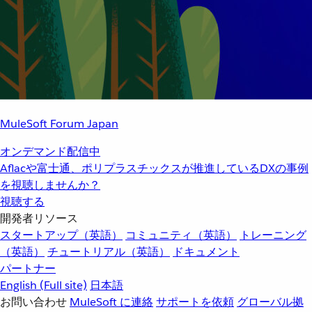
MuleSoft Forum Japan
オンデマンド配信中
Aflacや富士通、ポリプラスチックスが推進しているDXの事例
を視聴しませんか？
視聴する
開発者リソース
スタートアップ（英語）
コミュニティ（英語）
トレーニング
（英語）
チュートリアル（英語）
ドキュメント
パートナー
English
(Full site)
日本語
お問い合わせ
MuleSoft に連絡
サポートを依頼
グローバル拠