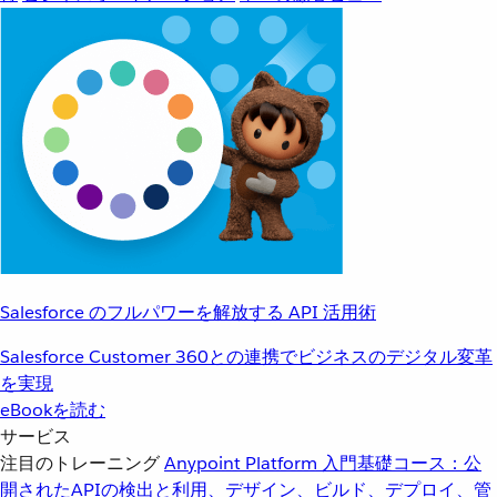
Salesforce のフルパワーを解放する API 活用術
Salesforce Customer 360との連携でビジネスのデジタル変革
を実現
eBookを読む
サービス
注目のトレーニング
Anypoint Platform 入門
基礎コース：公
開されたAPIの検出と利用、デザイン、ビルド、デプロイ、管