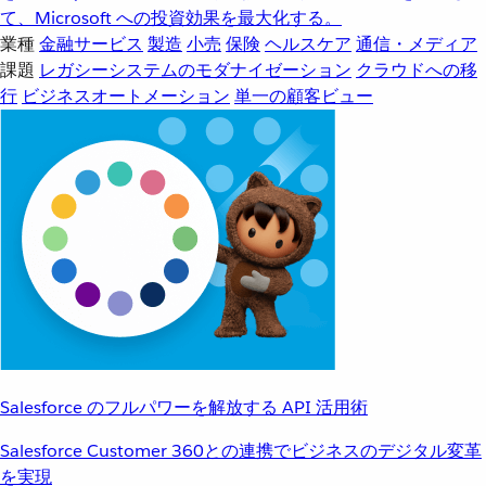
て、Microsoft への投資効果を最大化する。
業種
金融サービス
製造
小売
保険
ヘルスケア
通信・メディア
課題
レガシーシステムのモダナイゼーション
クラウドへの移
行
ビジネスオートメーション
単一の顧客ビュー
Salesforce のフルパワーを解放する API 活用術
Salesforce Customer 360との連携でビジネスのデジタル変革
を実現