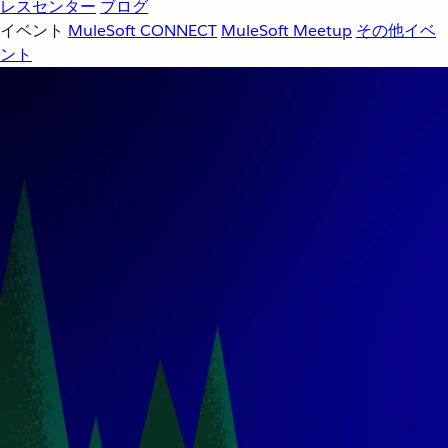
レスセンター
ブログ
イベント
MuleSoft CONNECT
MuleSoft Meetup
その他イベ
ント