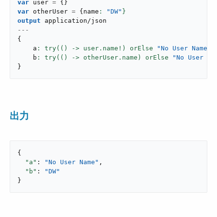
var
 user 
=
{
}
var
 otherUser 
=
{
name
: 
"DW"
}
output
application/json
---
{
    a
: try(() -> user.name!) orElse 
"No User Name"
,
    b
: try(() -> otherUser.name) orElse 
"No User Na
}
出力
{

"a"
: 
"No User Name"
,

"b"
: 
"DW"
}