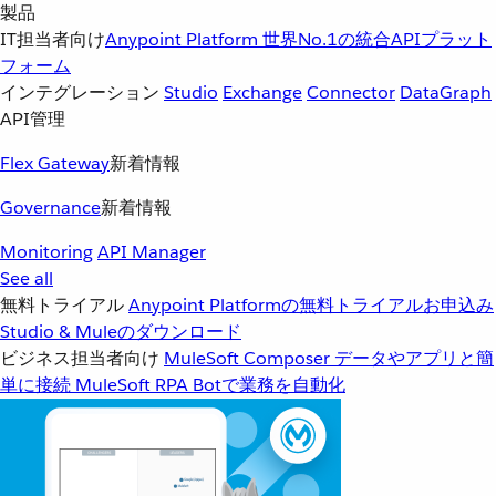
製品
IT担当者向け
Anypoint Platform
世界No.1の統合APIプラット
フォーム
インテグレーション
Studio
Exchange
Connector
DataGraph
API管理
Flex Gateway
新着情報
Governance
新着情報
Monitoring
API Manager
See all
無料トライアル
Anypoint Platformの無料トライアルお申込み
Studio & Muleのダウンロード
ビジネス担当者向け
MuleSoft Composer
データやアプリと簡
単に接続
MuleSoft RPA
Botで業務を自動化