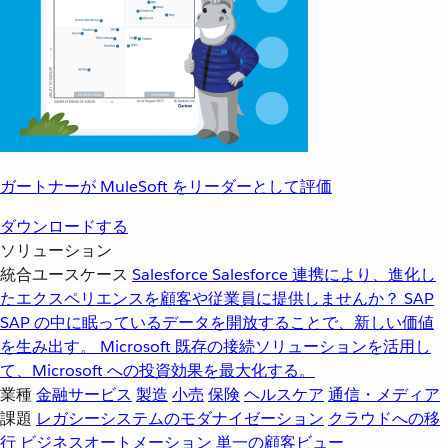
ガートナーが MuleSoft をリーダーとして評価
ダウンロードする
ソリューション
統合ユースケース
Salesforce
Salesforce 連携により、進化し
たエクスペリエンスを顧客や従業員に提供しませんか？
SAP
SAP の中に眠っているデータを開放することで、新しい価値
を生み出す。
Microsoft
既存の接続ソリューションを活用し
て、Microsoft への投資効果を最大化する。
業種
金融サービス
製造
小売
保険
ヘルスケア
通信・メディア
課題
レガシーシステムのモダナイゼーション
クラウドへの移
行
ビジネスオートメーション
単一の顧客ビュー