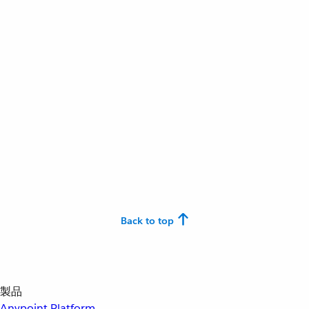
Back to top
製品
Anypoint Platform