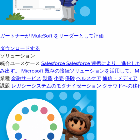
ガートナーが MuleSoft をリーダーとして評価
ダウンロードする
ソリューション
統合ユースケース
Salesforce
Salesforce 連携により、
み出す。
Microsoft
既存の接続ソリューションを活用して、Mic
業種
金融サービス
製造
小売
保険
ヘルスケア
通信・メディア
課題
レガシーシステムのモダナイゼーション
クラウドへの移