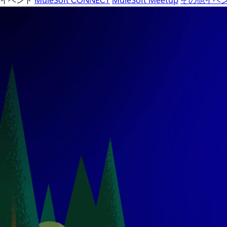
イベント
MuleSoft CONNECT
MuleSoft Meetup
その他イベ