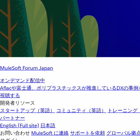
MuleSoft Forum Japan
オンデマンド配信中
Aflacや富士通、ポリプラスチックスが推進しているDXの事
視聴する
開発者リソース
スタートアップ（英語）
コミュニティ（英語）
トレーニング
パートナー
English
(Full site)
日本語
お問い合わせ
MuleSoft に連絡
サポートを依頼
グローバル拠