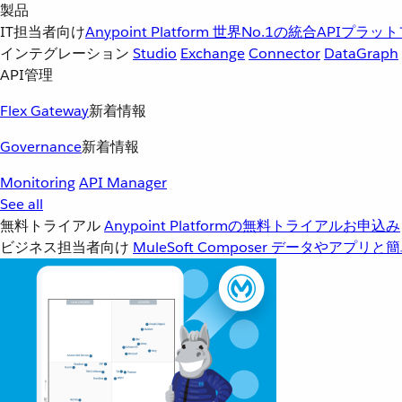
製品
IT担当者向け
Anypoint Platform
世界No.1の統合APIプラッ
インテグレーション
Studio
Exchange
Connector
DataGraph
API管理
Flex Gateway
新着情報
Governance
新着情報
Monitoring
API Manager
See all
無料トライアル
Anypoint Platformの無料トライアルお申込み
ビジネス担当者向け
MuleSoft Composer
データやアプリと簡