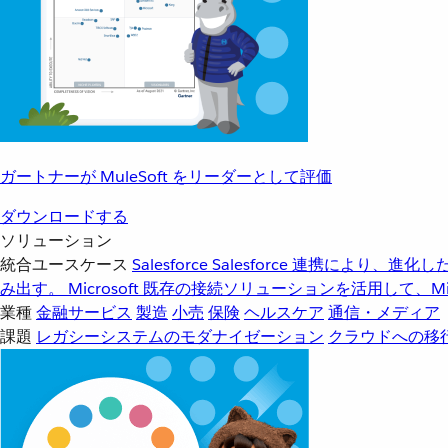
ガートナーが MuleSoft をリーダーとして評価
ダウンロードする
ソリューション
統合ユースケース
Salesforce
Salesforce 連携により、
み出す。
Microsoft
既存の接続ソリューションを活用して、Mic
業種
金融サービス
製造
小売
保険
ヘルスケア
通信・メディア
課題
レガシーシステムのモダナイゼーション
クラウドへの移