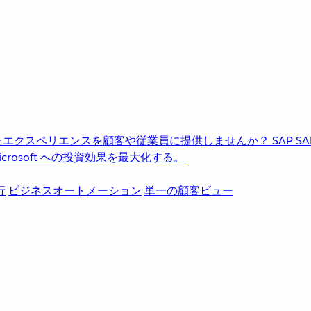
進化したエクスペリエンスを顧客や従業員に提供しませんか？
SAP
S
rosoft への投資効果を最大化する。
行
ビジネスオートメーション
単一の顧客ビュー