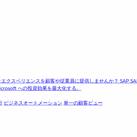
進化したエクスペリエンスを顧客や従業員に提供しませんか？
SAP
S
rosoft への投資効果を最大化する。
行
ビジネスオートメーション
単一の顧客ビュー