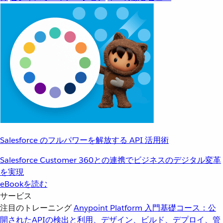
Salesforce のフルパワーを解放する API 活用術
Salesforce Customer 360との連携でビジネスのデジタル変革
を実現
eBookを読む
サービス
注目のトレーニング
Anypoint Platform 入門
基礎コース：公
開されたAPIの検出と利用、デザイン、ビルド、デプロイ、管