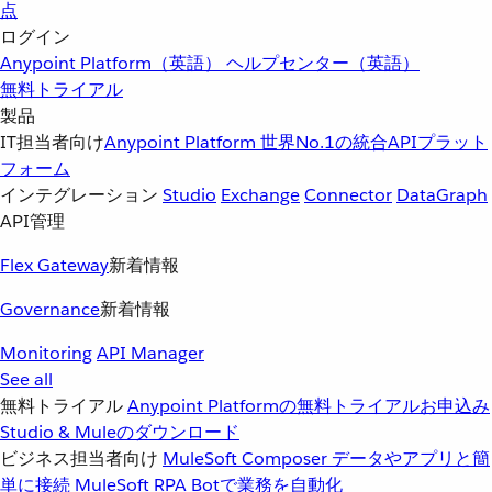
点
ログイン
Anypoint Platform（英語）
ヘルプセンター（英語）
無料トライアル
製品
IT担当者向け
Anypoint Platform
世界No.1の統合APIプラット
フォーム
インテグレーション
Studio
Exchange
Connector
DataGraph
API管理
Flex Gateway
新着情報
Governance
新着情報
Monitoring
API Manager
See all
無料トライアル
Anypoint Platformの無料トライアルお申込み
Studio & Muleのダウンロード
ビジネス担当者向け
MuleSoft Composer
データやアプリと簡
単に接続
MuleSoft RPA
Botで業務を自動化