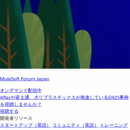
MuleSoft Forum Japan
オンデマンド配信中
Aflacや富士通、ポリプラスチックスが推進しているDXの事例
を視聴しませんか？
視聴する
開発者リソース
スタートアップ（英語）
コミュニティ（英語）
トレーニング