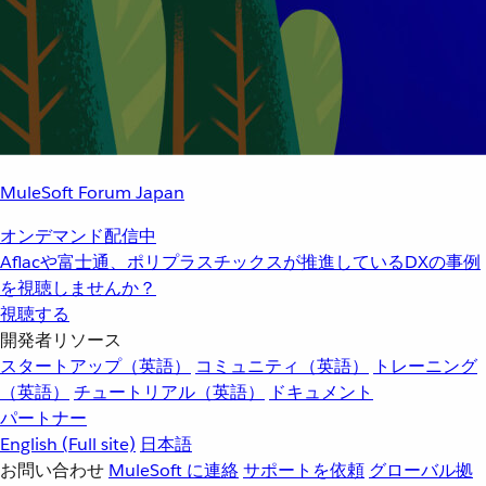
MuleSoft Forum Japan
オンデマンド配信中
Aflacや富士通、ポリプラスチックスが推進しているDXの事例
を視聴しませんか？
視聴する
開発者リソース
スタートアップ（英語）
コミュニティ（英語）
トレーニング
（英語）
チュートリアル（英語）
ドキュメント
パートナー
English
(Full site)
日本語
お問い合わせ
MuleSoft に連絡
サポートを依頼
グローバル拠