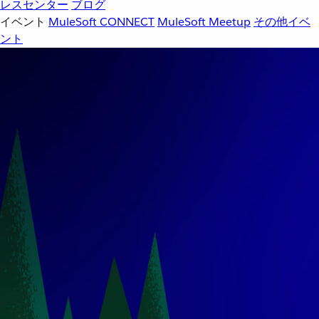
レスセンター
ブログ
イベント
MuleSoft CONNECT
MuleSoft Meetup
その他イベ
ント