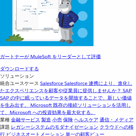
ガートナーが MuleSoft をリーダーとして評価
ダウンロードする
ソリューション
統合ユースケース
Salesforce
Salesforce 連携により、進化し
たエクスペリエンスを顧客や従業員に提供しませんか？
SAP
SAP の中に眠っているデータを開放することで、新しい価値
を生み出す。
Microsoft
既存の接続ソリューションを活用し
て、Microsoft への投資効果を最大化する。
業種
金融サービス
製造
小売
保険
ヘルスケア
通信・メディア
課題
レガシーシステムのモダナイゼーション
クラウドへの移
行
ビジネスオートメーション
単一の顧客ビュー