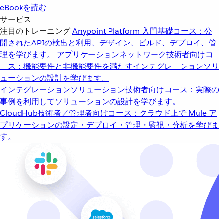
eBookを読む
サービス
注目のトレーニング
Anypoint Platform 入門
基礎コース：公
開されたAPIの検出と利用、デザイン、ビルド、デプロイ、管
理を学びます。
アプリケーションネットワーク
技術者向けコ
ース：機能要件と非機能要件を満たすインテグレーションソリ
ューションの設計を学びます。
インテグレーションソリューション
技術者向けコース：実際の
事例を利用してソリューションの設計を学びます。
CloudHub
技術者／管理者向けコース：クラウド上で Mule ア
プリケーションの設定・デプロイ・管理・監視・分析を学びま
す。