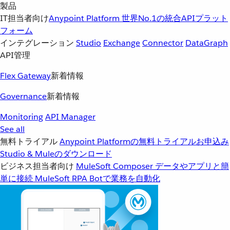
製品
IT担当者向け
Anypoint Platform
世界No.1の統合APIプラット
フォーム
インテグレーション
Studio
Exchange
Connector
DataGraph
API管理
Flex Gateway
新着情報
Governance
新着情報
Monitoring
API Manager
See all
無料トライアル
Anypoint Platformの無料トライアルお申込み
Studio & Muleのダウンロード
ビジネス担当者向け
MuleSoft Composer
データやアプリと簡
単に接続
MuleSoft RPA
Botで業務を自動化