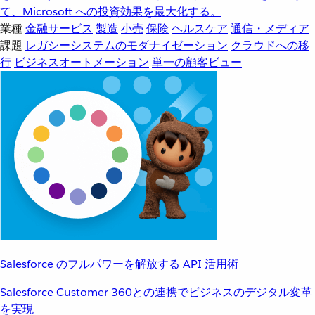
て、Microsoft への投資効果を最大化する。
業種
金融サービス
製造
小売
保険
ヘルスケア
通信・メディア
課題
レガシーシステムのモダナイゼーション
クラウドへの移
行
ビジネスオートメーション
単一の顧客ビュー
Salesforce のフルパワーを解放する API 活用術
Salesforce Customer 360との連携でビジネスのデジタル変革
を実現