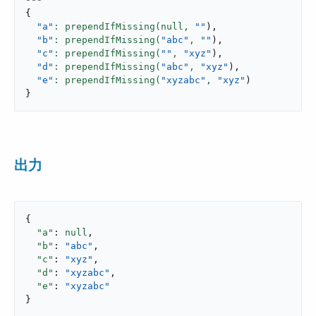
{
"a"
: prependIfMissing(null,
""
)
,
"b"
: prependIfMissing(
"abc"
,
""
)
,
"c"
: prependIfMissing(
""
,
"xyz"
)
,
"d"
: prependIfMissing(
"abc"
,
"xyz"
)
,
"e"
: prependIfMissing(
"xyzabc"
,
"xyz"
)
}
出力
{

"a"
: 
null
,

"b"
: 
"abc"
,

"c"
: 
"xyz"
,

"d"
: 
"xyzabc"
,

"e"
: 
"xyzabc"
}