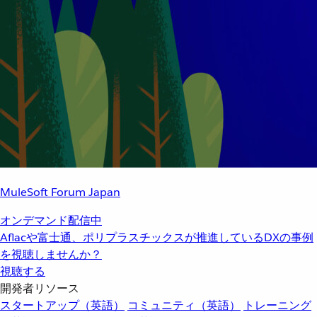
MuleSoft Forum Japan
オンデマンド配信中
Aflacや富士通、ポリプラスチックスが推進しているDXの事例
を視聴しませんか？
視聴する
開発者リソース
スタートアップ（英語）
コミュニティ（英語）
トレーニング