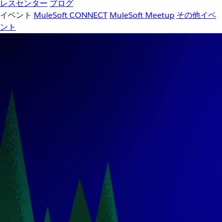
レスセンター
ブログ
イベント
MuleSoft CONNECT
MuleSoft Meetup
その他イベ
ント