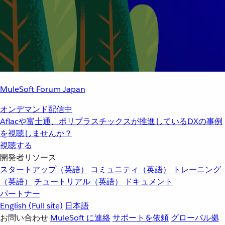
MuleSoft Forum Japan
オンデマンド配信中
Aflacや富士通、ポリプラスチックスが推進しているDXの事例
を視聴しませんか？
視聴する
開発者リソース
スタートアップ（英語）
コミュニティ（英語）
トレーニング
（英語）
チュートリアル（英語）
ドキュメント
パートナー
English
(Full site)
日本語
お問い合わせ
MuleSoft に連絡
サポートを依頼
グローバル拠