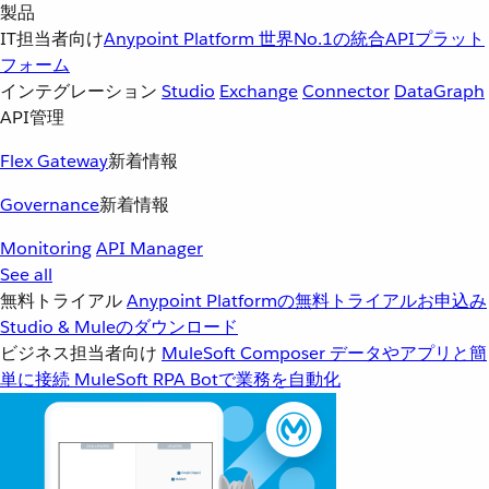
製品
IT担当者向け
Anypoint Platform
世界No.1の統合APIプラット
フォーム
インテグレーション
Studio
Exchange
Connector
DataGraph
API管理
Flex Gateway
新着情報
Governance
新着情報
Monitoring
API Manager
See all
無料トライアル
Anypoint Platformの無料トライアルお申込み
Studio & Muleのダウンロード
ビジネス担当者向け
MuleSoft Composer
データやアプリと簡
単に接続
MuleSoft RPA
Botで業務を自動化