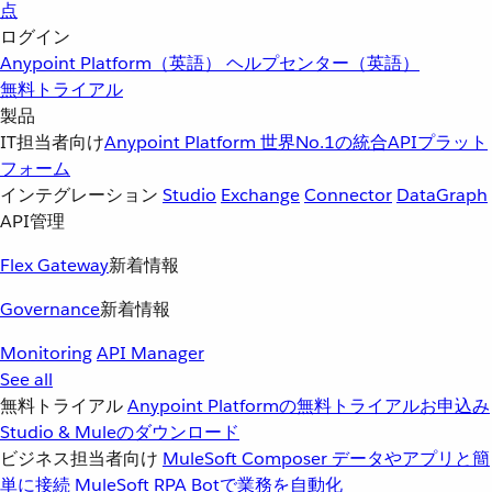
点
ログイン
Anypoint Platform（英語）
ヘルプセンター（英語）
無料トライアル
製品
IT担当者向け
Anypoint Platform
世界No.1の統合APIプラット
フォーム
インテグレーション
Studio
Exchange
Connector
DataGraph
API管理
Flex Gateway
新着情報
Governance
新着情報
Monitoring
API Manager
See all
無料トライアル
Anypoint Platformの無料トライアルお申込み
Studio & Muleのダウンロード
ビジネス担当者向け
MuleSoft Composer
データやアプリと簡
単に接続
MuleSoft RPA
Botで業務を自動化