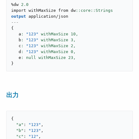
%dw 
2.0
import withMaxSize from dw
output
application/json
---
{
   a
: 
"123"
 withMaxSize 
10
,
   b
: 
"123"
 withMaxSize 
3
,
   c
: 
"123"
 withMaxSize 
2
,
   d
: 
"123"
 withMaxSize 
0
,
   e
: null withMaxSize 
23
,
}
出力
{

"a"
: 
"123"
,

"b"
: 
"123"
,

"c"
: 
"12"
,
