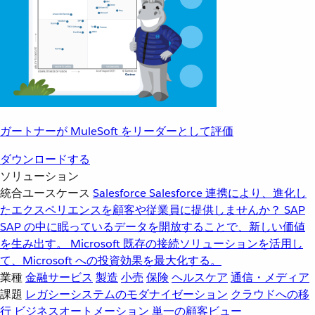
ガートナーが MuleSoft をリーダーとして評価
ダウンロードする
ソリューション
統合ユースケース
Salesforce
Salesforce 連携により、進化し
たエクスペリエンスを顧客や従業員に提供しませんか？
SAP
SAP の中に眠っているデータを開放することで、新しい価値
を生み出す。
Microsoft
既存の接続ソリューションを活用し
て、Microsoft への投資効果を最大化する。
業種
金融サービス
製造
小売
保険
ヘルスケア
通信・メディア
課題
レガシーシステムのモダナイゼーション
クラウドへの移
行
ビジネスオートメーション
単一の顧客ビュー