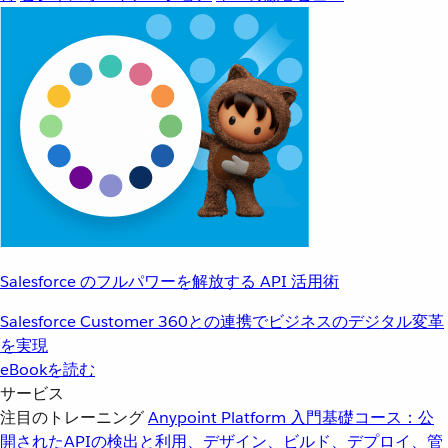
Salesforce のフルパワーを解放する API 活用術
Salesforce Customer 360との連携でビジネスのデジタル変革
を実現
eBookを読む
サービス
注目のトレーニング
Anypoint Platform 入門
基礎コース：公
開されたAPIの検出と利用、デザイン、ビルド、デプロイ、管