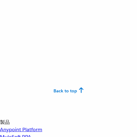
Back to top
製品
Anypoint Platform
MuleSoft RPA