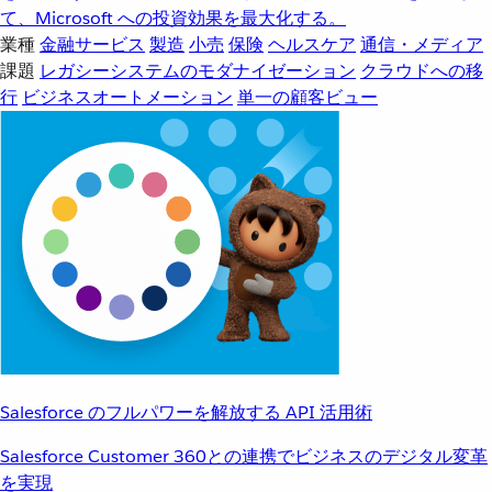
て、Microsoft への投資効果を最大化する。
業種
金融サービス
製造
小売
保険
ヘルスケア
通信・メディア
課題
レガシーシステムのモダナイゼーション
クラウドへの移
行
ビジネスオートメーション
単一の顧客ビュー
Salesforce のフルパワーを解放する API 活用術
Salesforce Customer 360との連携でビジネスのデジタル変革
を実現