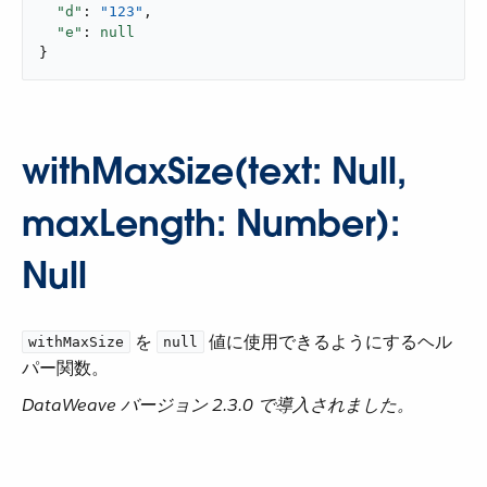
"d"
: 
"123"
,

"e"
: 
null
}
withMaxSize(text: Null,
maxLength: Number):
Null
​ を ​
​ 値に使用できるようにするヘル
withMaxSize
null
パー関数。
DataWeave バージョン 2.3.0 で導入されました。