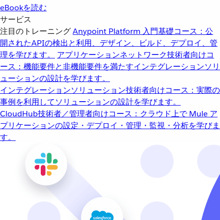
eBookを読む
サービス
注目のトレーニング
Anypoint Platform 入門
基礎コース：公
開されたAPIの検出と利用、デザイン、ビルド、デプロイ、管
理を学びます。
アプリケーションネットワーク
技術者向けコ
ース：機能要件と非機能要件を満たすインテグレーションソリ
ューションの設計を学びます。
インテグレーションソリューション
技術者向けコース：実際の
事例を利用してソリューションの設計を学びます。
CloudHub
技術者／管理者向けコース：クラウド上で Mule ア
プリケーションの設定・デプロイ・管理・監視・分析を学びま
す。