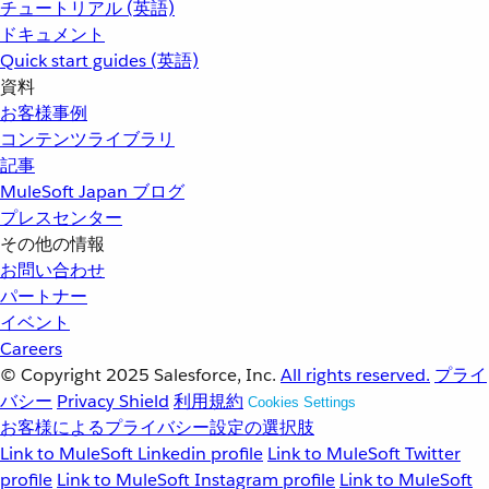
チュートリアル (英語)
ドキュメント
Quick start guides (英語)
資料
お客様事例
コンテンツライブラリ
記事
MuleSoft Japan ブログ
プレスセンター
その他の情報
お問い合わせ
パートナー
イベント
Careers
© Copyright 2025
Salesforce, Inc.
All rights reserved.
プライ
バシー
Privacy Shield
利用規約
Cookies Settings
お客様によるプライバシー設定の選択肢
Link to MuleSoft Linkedin profile
Link to MuleSoft Twitter
profile
Link to MuleSoft Instagram profile
Link to MuleSoft