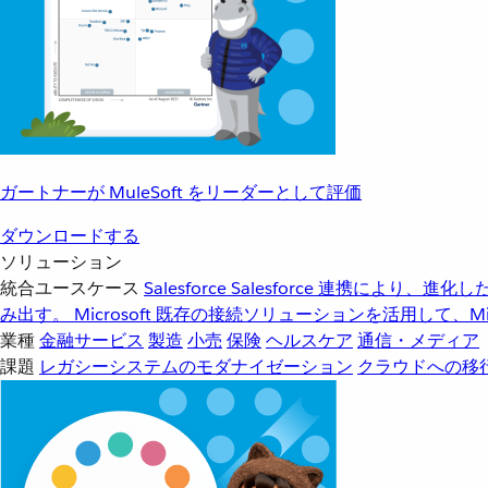
ガートナーが MuleSoft をリーダーとして評価
ダウンロードする
ソリューション
統合ユースケース
Salesforce
Salesforce 連携により、
み出す。
Microsoft
既存の接続ソリューションを活用して、Mic
業種
金融サービス
製造
小売
保険
ヘルスケア
通信・メディア
課題
レガシーシステムのモダナイゼーション
クラウドへの移