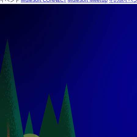
イベント
MuleSoft CONNECT
MuleSoft Meetup
その他イベ