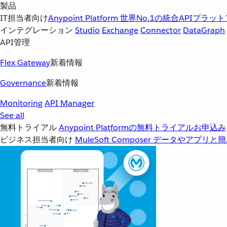
製品
IT担当者向け
Anypoint Platform
世界No.1の統合APIプラッ
インテグレーション
Studio
Exchange
Connector
DataGraph
API管理
Flex Gateway
新着情報
Governance
新着情報
Monitoring
API Manager
See all
無料トライアル
Anypoint Platformの無料トライアルお申込み
ビジネス担当者向け
MuleSoft Composer
データやアプリと簡