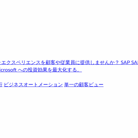
進化したエクスペリエンスを顧客や従業員に提供しませんか？
SAP
S
rosoft への投資効果を最大化する。
行
ビジネスオートメーション
単一の顧客ビュー