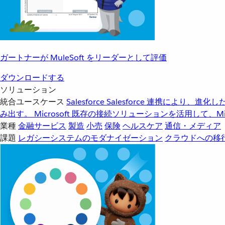
ガートナーが MuleSoft をリーダーとして評価
ダウンロードする
ソリューション
統合ユースケース
Salesforce
Salesforce 連携により、
み出す。
Microsoft
既存の接続ソリューションを活用して、Mic
業種
金融サービス
製造
小売
保険
ヘルスケア
通信・メディア
課題
レガシーシステムのモダナイゼーション
クラウドへの移