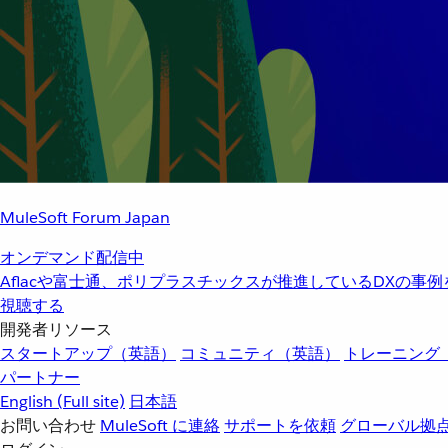
MuleSoft Forum Japan
オンデマンド配信中
Aflacや富士通、ポリプラスチックスが推進しているDXの事
視聴する
開発者リソース
スタートアップ（英語）
コミュニティ（英語）
トレーニング
パートナー
English
(Full site)
日本語
お問い合わせ
MuleSoft に連絡
サポートを依頼
グローバル拠