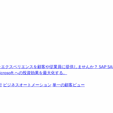
進化したエクスペリエンスを顧客や従業員に提供しませんか？
SAP
S
rosoft への投資効果を最大化する。
行
ビジネスオートメーション
単一の顧客ビュー