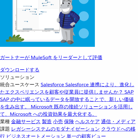
ガートナーが MuleSoft をリーダーとして評価
ダウンロードする
ソリューション
統合ユースケース
Salesforce
Salesforce 連携により、進化し
たエクスペリエンスを顧客や従業員に提供しませんか？
SAP
SAP の中に眠っているデータを開放することで、新しい価値
を生み出す。
Microsoft
既存の接続ソリューションを活用し
て、Microsoft への投資効果を最大化する。
業種
金融サービス
製造
小売
保険
ヘルスケア
通信・メディア
課題
レガシーシステムのモダナイゼーション
クラウドへの移
行
ビジネスオートメーション
単一の顧客ビュー