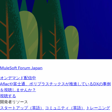
MuleSoft Forum Japan
オンデマンド配信中
Aflacや富士通、ポリプラスチックスが推進しているDXの事例
を視聴しませんか？
視聴する
開発者リソース
スタートアップ（英語）
コミュニティ（英語）
トレーニング