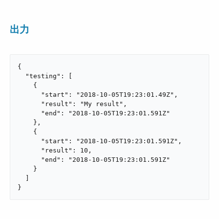
出力
{

  "testing": [

    {

      "start": "2018-10-05T19:23:01.49Z",

      "result": "My result",

      "end": "2018-10-05T19:23:01.591Z"

    },

    {

      "start": "2018-10-05T19:23:01.591Z",

      "result": 10,

      "end": "2018-10-05T19:23:01.591Z"

    }

  ]

}