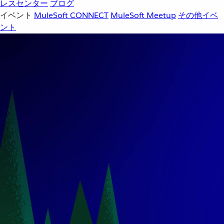
レスセンター
ブログ
イベント
MuleSoft CONNECT
MuleSoft Meetup
その他イベ
ント