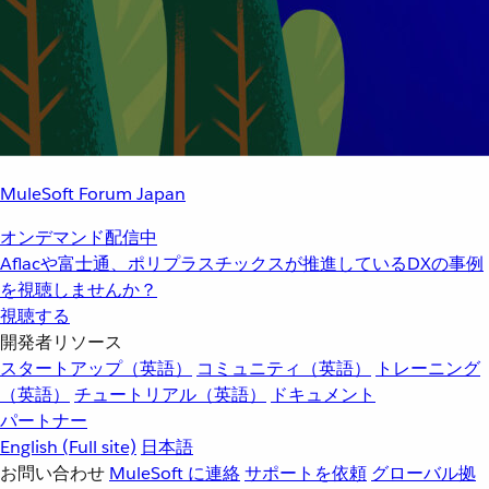
MuleSoft Forum Japan
オンデマンド配信中
Aflacや富士通、ポリプラスチックスが推進しているDXの事例
を視聴しませんか？
視聴する
開発者リソース
スタートアップ（英語）
コミュニティ（英語）
トレーニング
（英語）
チュートリアル（英語）
ドキュメント
パートナー
English
(Full site)
日本語
お問い合わせ
MuleSoft に連絡
サポートを依頼
グローバル拠