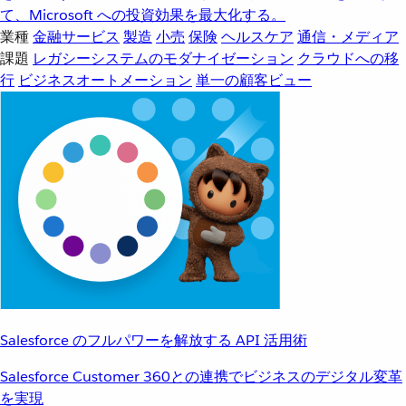
て、Microsoft への投資効果を最大化する。
業種
金融サービス
製造
小売
保険
ヘルスケア
通信・メディア
課題
レガシーシステムのモダナイゼーション
クラウドへの移
行
ビジネスオートメーション
単一の顧客ビュー
Salesforce のフルパワーを解放する API 活用術
Salesforce Customer 360との連携でビジネスのデジタル変革
を実現