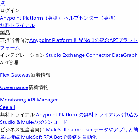
点
ログイン
Anypoint Platform（英語）
ヘルプセンター（英語）
無料トライアル
製品
IT担当者向け
Anypoint Platform
世界No.1の統合APIプラット
フォーム
インテグレーション
Studio
Exchange
Connector
DataGraph
API管理
Flex Gateway
新着情報
Governance
新着情報
Monitoring
API Manager
See all
無料トライアル
Anypoint Platformの無料トライアルお申込み
Studio & Muleのダウンロード
ビジネス担当者向け
MuleSoft Composer
データやアプリと簡
単に接続
MuleSoft RPA
Botで業務を自動化