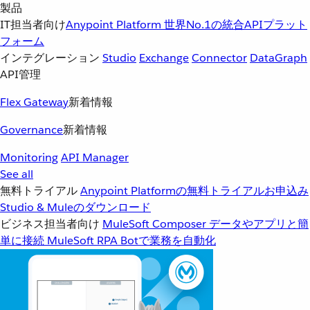
製品
IT担当者向け
Anypoint Platform
世界No.1の統合APIプラット
フォーム
インテグレーション
Studio
Exchange
Connector
DataGraph
API管理
Flex Gateway
新着情報
Governance
新着情報
Monitoring
API Manager
See all
無料トライアル
Anypoint Platformの無料トライアルお申込み
Studio & Muleのダウンロード
ビジネス担当者向け
MuleSoft Composer
データやアプリと簡
単に接続
MuleSoft RPA
Botで業務を自動化