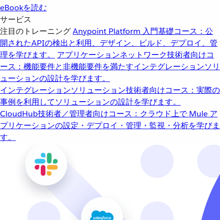
eBookを読む
サービス
注目のトレーニング
Anypoint Platform 入門
基礎コース：公
開されたAPIの検出と利用、デザイン、ビルド、デプロイ、管
理を学びます。
アプリケーションネットワーク
技術者向けコ
ース：機能要件と非機能要件を満たすインテグレーションソリ
ューションの設計を学びます。
インテグレーションソリューション
技術者向けコース：実際の
事例を利用してソリューションの設計を学びます。
CloudHub
技術者／管理者向けコース：クラウド上で Mule ア
プリケーションの設定・デプロイ・管理・監視・分析を学びま
す。