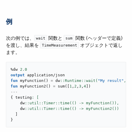
例
次の例では、​
​ 関数と ​
​ 関数 (ヘッダーで定義)
wait
sum
を渡し、結果を ​
​ オブジェクトで返し
TimeMeasurement
ます。
%dw 
2.0
output
application/json
fun
myFunction
(
)
=
 dw
::Runtime::wait(
"My result"
,
10
fun
myFunction2
(
)
=
sum
(
[
1
,
2
,
3
,
4
]
)
---
{
 testing
    dw
::util::Timer::time(() -> myFunction()),
    dw
]
}