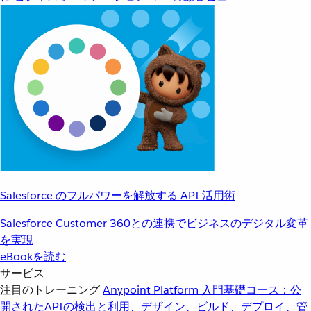
Salesforce のフルパワーを解放する API 活用術
Salesforce Customer 360との連携でビジネスのデジタル変革
を実現
eBookを読む
サービス
注目のトレーニング
Anypoint Platform 入門
基礎コース：公
開されたAPIの検出と利用、デザイン、ビルド、デプロイ、管