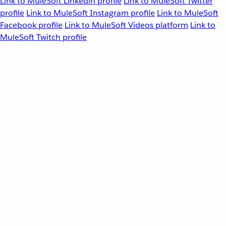
Link to MuleSoft Linkedin profile
Link to MuleSoft Twitter
profile
Link to MuleSoft Instagram profile
Link to MuleSoft
Facebook profile
Link to MuleSoft Videos platform
Link to
MuleSoft Twitch profile