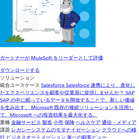
ガートナーが MuleSoft をリーダーとして評価
ダウンロードする
ソリューション
統合ユースケース
Salesforce
Salesforce 連携により、進化し
たエクスペリエンスを顧客や従業員に提供しませんか？
SAP
SAP の中に眠っているデータを開放することで、新しい価値
を生み出す。
Microsoft
既存の接続ソリューションを活用し
て、Microsoft への投資効果を最大化する。
業種
金融サービス
製造
小売
保険
ヘルスケア
通信・メディア
課題
レガシーシステムのモダナイゼーション
クラウドへの移
行
ビジネスオートメーション
単一の顧客ビュー