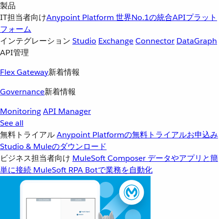
製品
IT担当者向け
Anypoint Platform
世界No.1の統合APIプラット
フォーム
インテグレーション
Studio
Exchange
Connector
DataGraph
API管理
Flex Gateway
新着情報
Governance
新着情報
Monitoring
API Manager
See all
無料トライアル
Anypoint Platformの無料トライアルお申込み
Studio & Muleのダウンロード
ビジネス担当者向け
MuleSoft Composer
データやアプリと簡
単に接続
MuleSoft RPA
Botで業務を自動化