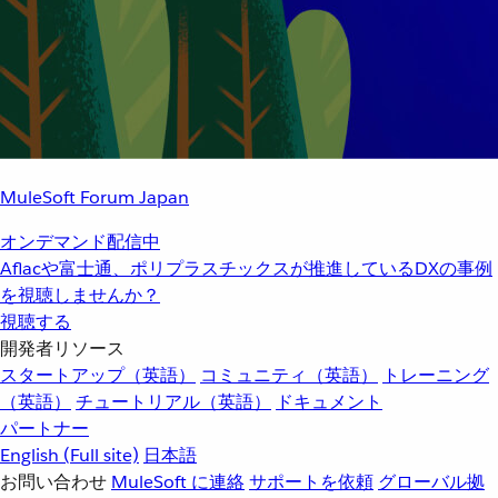
MuleSoft Forum Japan
オンデマンド配信中
Aflacや富士通、ポリプラスチックスが推進しているDXの事例
を視聴しませんか？
視聴する
開発者リソース
スタートアップ（英語）
コミュニティ（英語）
トレーニング
（英語）
チュートリアル（英語）
ドキュメント
パートナー
English
(Full site)
日本語
お問い合わせ
MuleSoft に連絡
サポートを依頼
グローバル拠