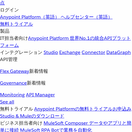
点
ログイン
Anypoint Platform（英語）
ヘルプセンター（英語）
無料トライアル
製品
IT担当者向け
Anypoint Platform
世界No.1の統合APIプラット
フォーム
インテグレーション
Studio
Exchange
Connector
DataGraph
API管理
Flex Gateway
新着情報
Governance
新着情報
Monitoring
API Manager
See all
無料トライアル
Anypoint Platformの無料トライアルお申込み
Studio & Muleのダウンロード
ビジネス担当者向け
MuleSoft Composer
データやアプリと簡
単に接続
MuleSoft RPA
Botで業務を自動化