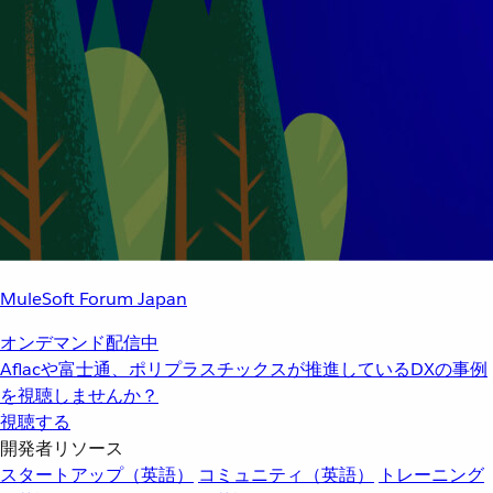
MuleSoft Forum Japan
オンデマンド配信中
Aflacや富士通、ポリプラスチックスが推進しているDXの事例
を視聴しませんか？
視聴する
開発者リソース
スタートアップ（英語）
コミュニティ（英語）
トレーニング