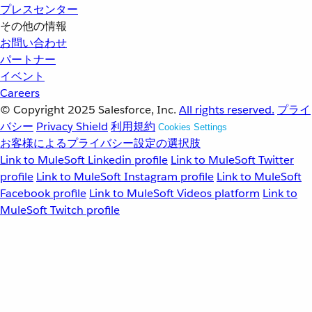
プレスセンター
その他の情報
お問い合わせ
パートナー
イベント
Careers
© Copyright 2025
Salesforce, Inc.
All rights reserved.
プライ
バシー
Privacy Shield
利用規約
Cookies Settings
お客様によるプライバシー設定の選択肢
Link to MuleSoft Linkedin profile
Link to MuleSoft Twitter
profile
Link to MuleSoft Instagram profile
Link to MuleSoft
Facebook profile
Link to MuleSoft Videos platform
Link to
MuleSoft Twitch profile