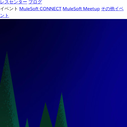
レスセンター
ブログ
イベント
MuleSoft CONNECT
MuleSoft Meetup
その他イベ
ント