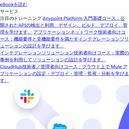
eBookを読む
サービス
注目のトレーニング
Anypoint Platform 入門
基礎コース：公
開されたAPIの検出と利用、デザイン、ビルド、デプロイ、管
理を学びます。
アプリケーションネットワーク
技術者向けコ
ース：機能要件と非機能要件を満たすインテグレーションソリ
ューションの設計を学びます。
インテグレーションソリューション
技術者向けコース：実際の
事例を利用してソリューションの設計を学びます。
CloudHub
技術者／管理者向けコース：クラウド上で Mule ア
プリケーションの設定・デプロイ・管理・監視・分析を学びま
す。