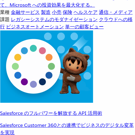
て、Microsoft への投資効果を最大化する。
業種
金融サービス
製造
小売
保険
ヘルスケア
通信・メディア
課題
レガシーシステムのモダナイゼーション
クラウドへの移
行
ビジネスオートメーション
単一の顧客ビュー
Salesforce のフルパワーを解放する API 活用術
Salesforce Customer 360との連携でビジネスのデジタル変革
を実現