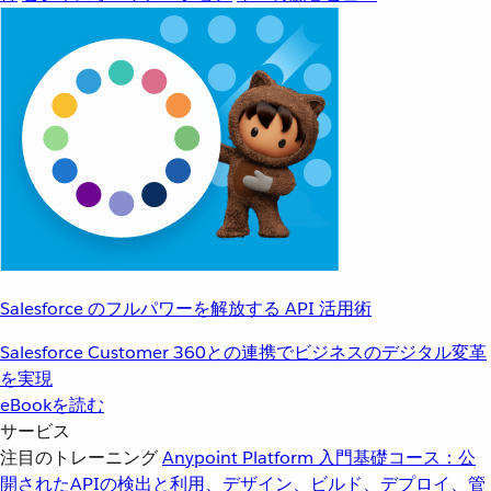
Salesforce のフルパワーを解放する API 活用術
Salesforce Customer 360との連携でビジネスのデジタル変革
を実現
eBookを読む
サービス
注目のトレーニング
Anypoint Platform 入門
基礎コース：公
開されたAPIの検出と利用、デザイン、ビルド、デプロイ、管