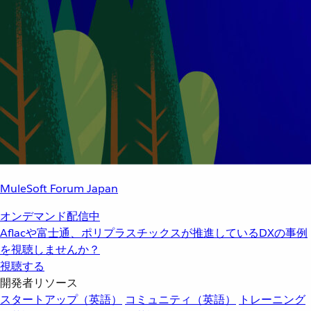
MuleSoft Forum Japan
オンデマンド配信中
Aflacや富士通、ポリプラスチックスが推進しているDXの事例
を視聴しませんか？
視聴する
開発者リソース
スタートアップ（英語）
コミュニティ（英語）
トレーニング