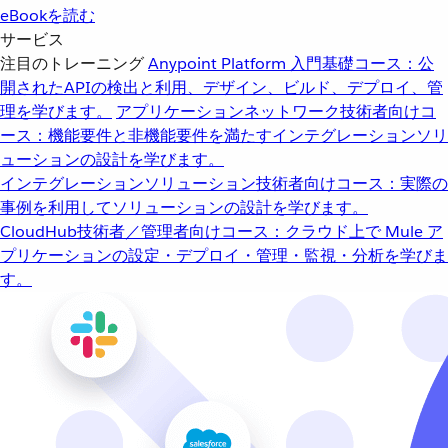
eBookを読む
サービス
注目のトレーニング
Anypoint Platform 入門
基礎コース：公
開されたAPIの検出と利用、デザイン、ビルド、デプロイ、管
理を学びます。
アプリケーションネットワーク
技術者向けコ
ース：機能要件と非機能要件を満たすインテグレーションソリ
ューションの設計を学びます。
インテグレーションソリューション
技術者向けコース：実際の
事例を利用してソリューションの設計を学びます。
CloudHub
技術者／管理者向けコース：クラウド上で Mule ア
プリケーションの設定・デプロイ・管理・監視・分析を学びま
す。