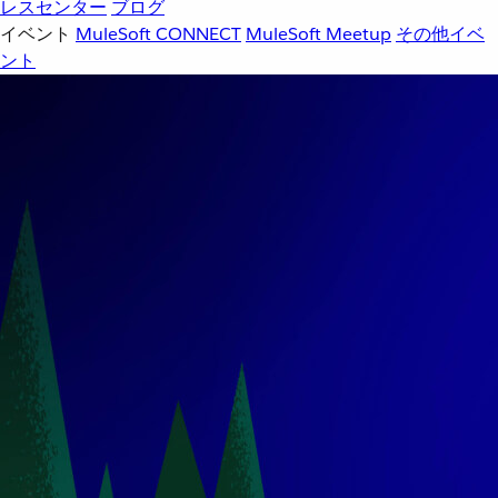
レスセンター
ブログ
イベント
MuleSoft CONNECT
MuleSoft Meetup
その他イベ
ント