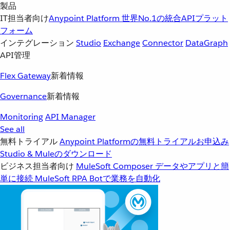
製品
IT担当者向け
Anypoint Platform
世界No.1の統合APIプラット
フォーム
インテグレーション
Studio
Exchange
Connector
DataGraph
API管理
Flex Gateway
新着情報
Governance
新着情報
Monitoring
API Manager
See all
無料トライアル
Anypoint Platformの無料トライアルお申込み
Studio & Muleのダウンロード
ビジネス担当者向け
MuleSoft Composer
データやアプリと簡
単に接続
MuleSoft RPA
Botで業務を自動化