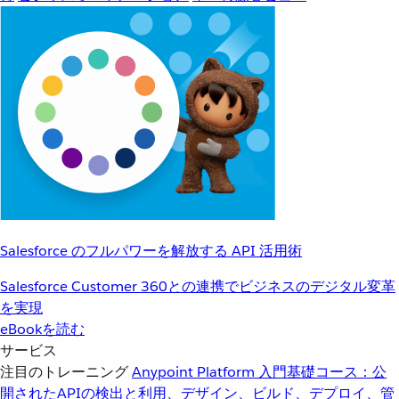
Salesforce のフルパワーを解放する API 活用術
Salesforce Customer 360との連携でビジネスのデジタル変革
を実現
eBookを読む
サービス
注目のトレーニング
Anypoint Platform 入門
基礎コース：公
開されたAPIの検出と利用、デザイン、ビルド、デプロイ、管