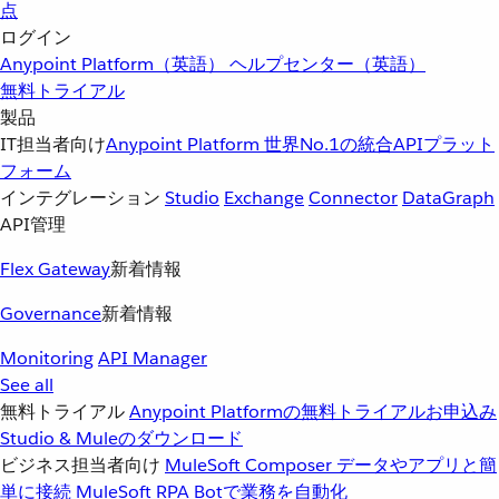
点
ログイン
Anypoint Platform（英語）
ヘルプセンター（英語）
無料トライアル
製品
IT担当者向け
Anypoint Platform
世界No.1の統合APIプラット
フォーム
インテグレーション
Studio
Exchange
Connector
DataGraph
API管理
Flex Gateway
新着情報
Governance
新着情報
Monitoring
API Manager
See all
無料トライアル
Anypoint Platformの無料トライアルお申込み
Studio & Muleのダウンロード
ビジネス担当者向け
MuleSoft Composer
データやアプリと簡
単に接続
MuleSoft RPA
Botで業務を自動化