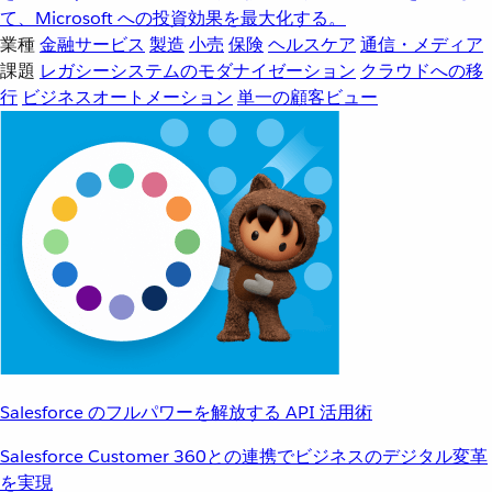
て、Microsoft への投資効果を最大化する。
業種
金融サービス
製造
小売
保険
ヘルスケア
通信・メディア
課題
レガシーシステムのモダナイゼーション
クラウドへの移
行
ビジネスオートメーション
単一の顧客ビュー
Salesforce のフルパワーを解放する API 活用術
Salesforce Customer 360との連携でビジネスのデジタル変革
を実現