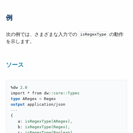
例
次の例では、さまざまな入力での ​
​ の動作
isRegexType
を示します。
ソース
%dw 
2.0
import * from dw
type
 ARegex 
=
output
application/json
---
{
   a
: isRegexType(ARegex),
   b
: isRegexType(Regex),
   c
: isRegexType(Boolean),