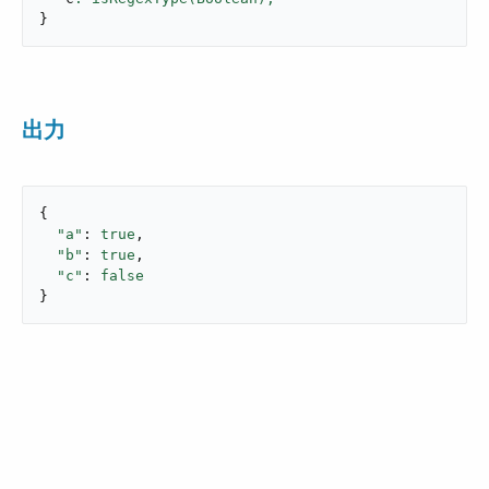
}
出力
{

"a"
: 
true
,

"b"
: 
true
,

"c"
: 
false
}