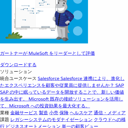
ガートナーが MuleSoft をリーダーとして評価
ダウンロードする
ソリューション
統合ユースケース
Salesforce
Salesforce 連携により、進化し
たエクスペリエンスを顧客や従業員に提供しませんか？
SAP
SAP の中に眠っているデータを開放することで、新しい価値
を生み出す。
Microsoft
既存の接続ソリューションを活用し
て、Microsoft への投資効果を最大化する。
業種
金融サービス
製造
小売
保険
ヘルスケア
通信・メディア
課題
レガシーシステムのモダナイゼーション
クラウドへの移
行
ビジネスオートメーション
単一の顧客ビュー