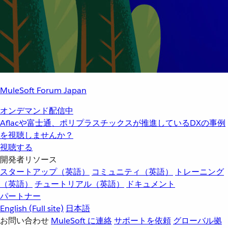
MuleSoft Forum Japan
オンデマンド配信中
Aflacや富士通、ポリプラスチックスが推進しているDXの事例
を視聴しませんか？
視聴する
開発者リソース
スタートアップ（英語）
コミュニティ（英語）
トレーニング
（英語）
チュートリアル（英語）
ドキュメント
パートナー
English
(Full site)
日本語
お問い合わせ
MuleSoft に連絡
サポートを依頼
グローバル拠