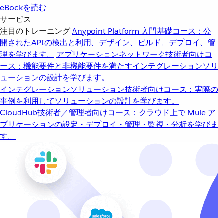
eBookを読む
サービス
注目のトレーニング
Anypoint Platform 入門
基礎コース：公
開されたAPIの検出と利用、デザイン、ビルド、デプロイ、管
理を学びます。
アプリケーションネットワーク
技術者向けコ
ース：機能要件と非機能要件を満たすインテグレーションソリ
ューションの設計を学びます。
インテグレーションソリューション
技術者向けコース：実際の
事例を利用してソリューションの設計を学びます。
CloudHub
技術者／管理者向けコース：クラウド上で Mule ア
プリケーションの設定・デプロイ・管理・監視・分析を学びま
す。