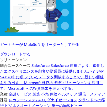
ガートナーが MuleSoft をリーダーとして評価
ダウンロードする
ソリューション
統合ユースケース
Salesforce
Salesforce 連携により、進化し
たエクスペリエンスを顧客や従業員に提供しませんか？
SAP
SAP の中に眠っているデータを開放することで、新しい価値
を生み出す。
Microsoft
既存の接続ソリューションを活用し
て、Microsoft への投資効果を最大化する。
業種
金融サービス
製造
小売
保険
ヘルスケア
通信・メディア
課題
レガシーシステムのモダナイゼーション
クラウドへの移
行
ビジネスオートメーション
単一の顧客ビュー