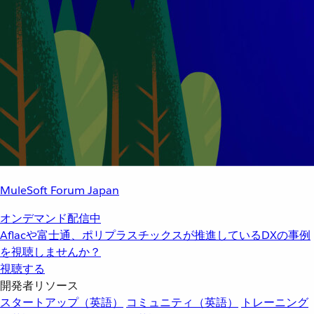
MuleSoft Forum Japan
オンデマンド配信中
Aflacや富士通、ポリプラスチックスが推進しているDXの事例
を視聴しませんか？
視聴する
開発者リソース
スタートアップ（英語）
コミュニティ（英語）
トレーニング