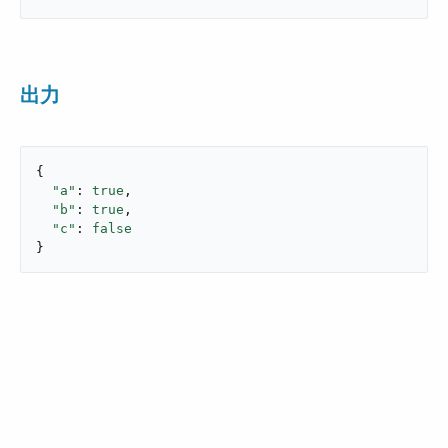
出力
{

"a"
: 
true
,

"b"
: 
true
,

"c"
: 
false
}