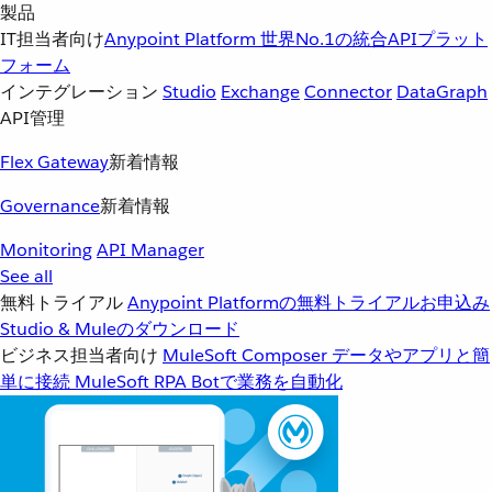
製品
IT担当者向け
Anypoint Platform
世界No.1の統合APIプラット
フォーム
インテグレーション
Studio
Exchange
Connector
DataGraph
API管理
Flex Gateway
新着情報
Governance
新着情報
Monitoring
API Manager
See all
無料トライアル
Anypoint Platformの無料トライアルお申込み
Studio & Muleのダウンロード
ビジネス担当者向け
MuleSoft Composer
データやアプリと簡
単に接続
MuleSoft RPA
Botで業務を自動化