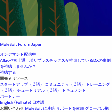
MuleSoft Forum Japan
オンデマンド配信中
Aflacや富士通、ポリプラスチックスが推進しているDXの事例
を視聴しませんか？
視聴する
開発者リソース
スタートアップ（英語）
コミュニティ（英語）
トレーニング
（英語）
チュートリアル（英語）
ドキュメント
パートナー
English
(Full site)
日本語
お問い合わせ
MuleSoft に連絡
サポートを依頼
グローバル拠