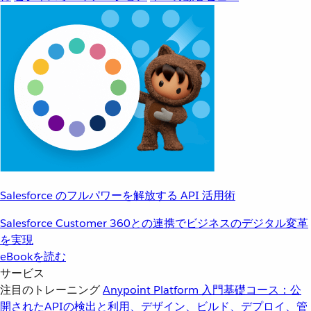
Salesforce のフルパワーを解放する API 活用術
Salesforce Customer 360との連携でビジネスのデジタル変革
を実現
eBookを読む
サービス
注目のトレーニング
Anypoint Platform 入門
基礎コース：公
開されたAPIの検出と利用、デザイン、ビルド、デプロイ、管