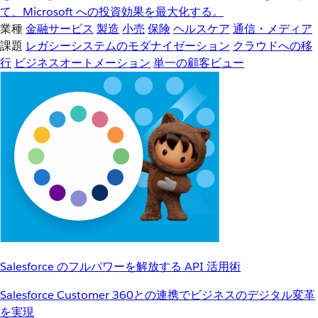
て、Microsoft への投資効果を最大化する。
業種
金融サービス
製造
小売
保険
ヘルスケア
通信・メディア
課題
レガシーシステムのモダナイゼーション
クラウドへの移
行
ビジネスオートメーション
単一の顧客ビュー
Salesforce のフルパワーを解放する API 活用術
Salesforce Customer 360との連携でビジネスのデジタル変革
を実現