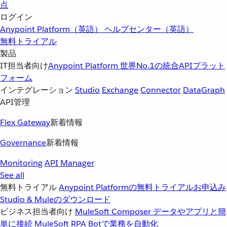
点
ログイン
Anypoint Platform（英語）
ヘルプセンター（英語）
無料トライアル
製品
IT担当者向け
Anypoint Platform
世界No.1の統合APIプラット
フォーム
インテグレーション
Studio
Exchange
Connector
DataGraph
API管理
Flex Gateway
新着情報
Governance
新着情報
Monitoring
API Manager
See all
無料トライアル
Anypoint Platformの無料トライアルお申込み
Studio & Muleのダウンロード
ビジネス担当者向け
MuleSoft Composer
データやアプリと簡
単に接続
MuleSoft RPA
Botで業務を自動化