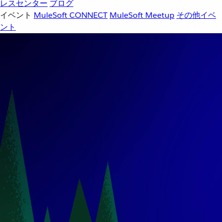
レスセンター
ブログ
イベント
MuleSoft CONNECT
MuleSoft Meetup
その他イベ
ント