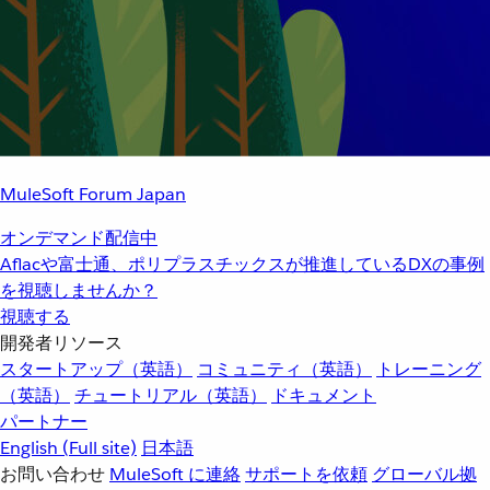
MuleSoft Forum Japan
オンデマンド配信中
Aflacや富士通、ポリプラスチックスが推進しているDXの事例
を視聴しませんか？
視聴する
開発者リソース
スタートアップ（英語）
コミュニティ（英語）
トレーニング
（英語）
チュートリアル（英語）
ドキュメント
パートナー
English
(Full site)
日本語
お問い合わせ
MuleSoft に連絡
サポートを依頼
グローバル拠