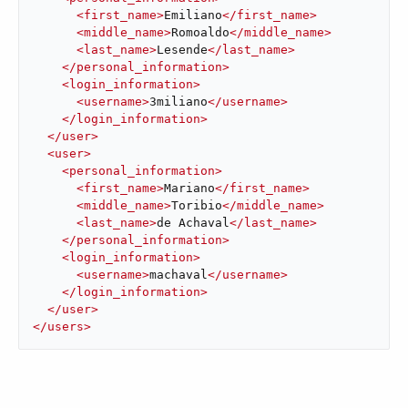
<
first_name
>
Emiliano
</
first_name
>
<
middle_name
>
Romoaldo
</
middle_name
>
<
last_name
>
Lesende
</
last_name
>
</
personal_information
>
<
login_information
>
<
username
>
3miliano
</
username
>
</
login_information
>
</
user
>
<
user
>
<
personal_information
>
<
first_name
>
Mariano
</
first_name
>
<
middle_name
>
Toribio
</
middle_name
>
<
last_name
>
de Achaval
</
last_name
>
</
personal_information
>
<
login_information
>
<
username
>
machaval
</
username
>
</
login_information
>
</
user
>
</
users
>