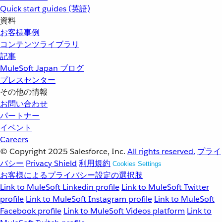
Quick start guides (英語)
資料
お客様事例
コンテンツライブラリ
記事
MuleSoft Japan ブログ
プレスセンター
その他の情報
お問い合わせ
パートナー
イベント
Careers
© Copyright 2025
Salesforce, Inc.
All rights reserved.
プライ
バシー
Privacy Shield
利用規約
Cookies Settings
お客様によるプライバシー設定の選択肢
Link to MuleSoft Linkedin profile
Link to MuleSoft Twitter
profile
Link to MuleSoft Instagram profile
Link to MuleSoft
Facebook profile
Link to MuleSoft Videos platform
Link to