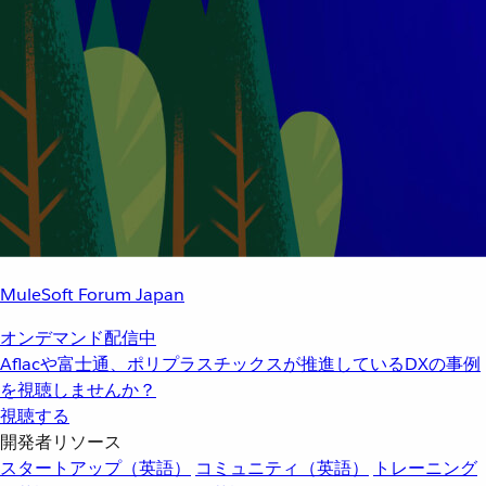
MuleSoft Forum Japan
オンデマンド配信中
Aflacや富士通、ポリプラスチックスが推進しているDXの事例
を視聴しませんか？
視聴する
開発者リソース
スタートアップ（英語）
コミュニティ（英語）
トレーニング