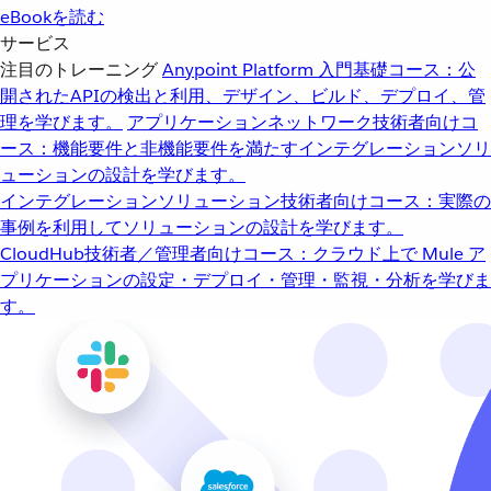
eBookを読む
サービス
注目のトレーニング
Anypoint Platform 入門
基礎コース：公
開されたAPIの検出と利用、デザイン、ビルド、デプロイ、管
理を学びます。
アプリケーションネットワーク
技術者向けコ
ース：機能要件と非機能要件を満たすインテグレーションソリ
ューションの設計を学びます。
インテグレーションソリューション
技術者向けコース：実際の
事例を利用してソリューションの設計を学びます。
CloudHub
技術者／管理者向けコース：クラウド上で Mule ア
プリケーションの設定・デプロイ・管理・監視・分析を学びま
す。