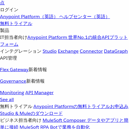
点
ログイン
Anypoint Platform（英語）
ヘルプセンター（英語）
無料トライアル
製品
IT担当者向け
Anypoint Platform
世界No.1の統合APIプラット
フォーム
インテグレーション
Studio
Exchange
Connector
DataGraph
API管理
Flex Gateway
新着情報
Governance
新着情報
Monitoring
API Manager
See all
無料トライアル
Anypoint Platformの無料トライアルお申込み
Studio & Muleのダウンロード
ビジネス担当者向け
MuleSoft Composer
データやアプリと簡
単に接続
MuleSoft RPA
Botで業務を自動化