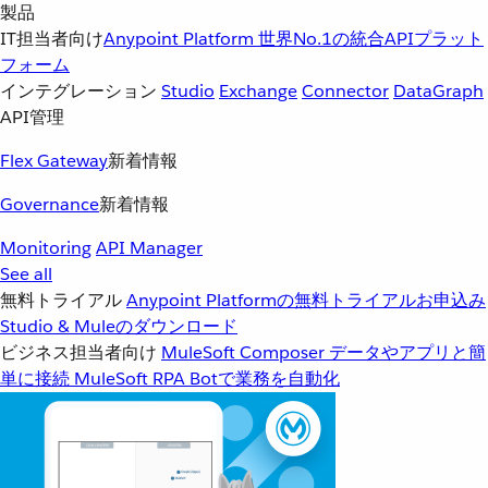
製品
IT担当者向け
Anypoint Platform
世界No.1の統合APIプラット
フォーム
インテグレーション
Studio
Exchange
Connector
DataGraph
API管理
Flex Gateway
新着情報
Governance
新着情報
Monitoring
API Manager
See all
無料トライアル
Anypoint Platformの無料トライアルお申込み
Studio & Muleのダウンロード
ビジネス担当者向け
MuleSoft Composer
データやアプリと簡
単に接続
MuleSoft RPA
Botで業務を自動化