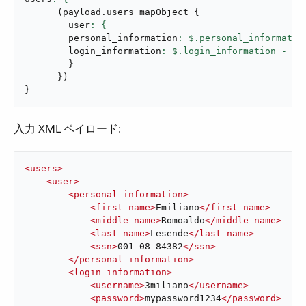
(
payload
.
users mapObject 
{
        user
        personal_information
: $.personal_informatio
        login_information
: $.login_information - 
"p
}
}
)
}
入力 XML ペイロード:
<
users
>
<
user
>
<
personal_information
>
<
first_name
>
Emiliano
</
first_name
>
<
middle_name
>
Romoaldo
</
middle_name
>
<
last_name
>
Lesende
</
last_name
>
<
ssn
>
001-08-84382
</
ssn
>
</
personal_information
>
<
login_information
>
<
username
>
3miliano
</
username
>
<
password
>
mypassword1234
</
password
>