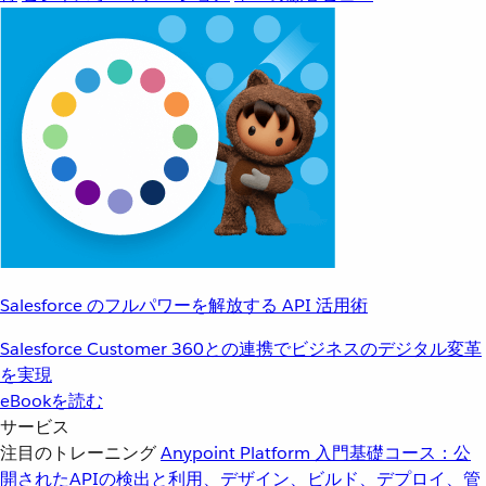
Salesforce のフルパワーを解放する API 活用術
Salesforce Customer 360との連携でビジネスのデジタル変革
を実現
eBookを読む
サービス
注目のトレーニング
Anypoint Platform 入門
基礎コース：公
開されたAPIの検出と利用、デザイン、ビルド、デプロイ、管