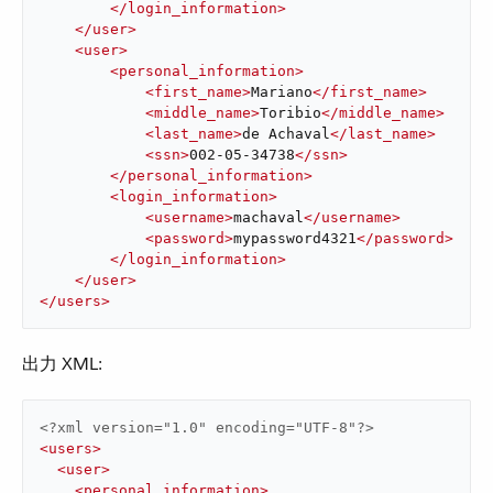
</
login_information
>
</
user
>
<
user
>
<
personal_information
>
<
first_name
>
Mariano
</
first_name
>
<
middle_name
>
Toribio
</
middle_name
>
<
last_name
>
de Achaval
</
last_name
>
<
ssn
>
002-05-34738
</
ssn
>
</
personal_information
>
<
login_information
>
<
username
>
machaval
</
username
>
<
password
>
mypassword4321
</
password
>
</
login_information
>
</
user
>
</
users
>
出力 XML:
<?xml version="1.0" encoding="UTF-8"?>
<
users
>
<
user
>
<
personal_information
>