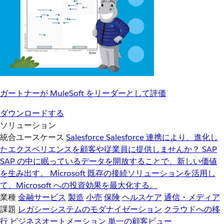
ガートナーが MuleSoft をリーダーとして評価
ダウンロードする
ソリューション
統合ユースケース
Salesforce
Salesforce 連携により、進化し
たエクスペリエンスを顧客や従業員に提供しませんか？
SAP
SAP の中に眠っているデータを開放することで、新しい価値
を生み出す。
Microsoft
既存の接続ソリューションを活用し
て、Microsoft への投資効果を最大化する。
業種
金融サービス
製造
小売
保険
ヘルスケア
通信・メディア
課題
レガシーシステムのモダナイゼーション
クラウドへの移
行
ビジネスオートメーション
単一の顧客ビュー