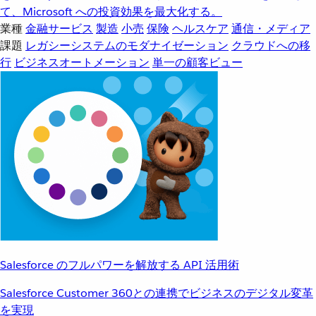
て、Microsoft への投資効果を最大化する。
業種
金融サービス
製造
小売
保険
ヘルスケア
通信・メディア
課題
レガシーシステムのモダナイゼーション
クラウドへの移
行
ビジネスオートメーション
単一の顧客ビュー
Salesforce のフルパワーを解放する API 活用術
Salesforce Customer 360との連携でビジネスのデジタル変革
を実現