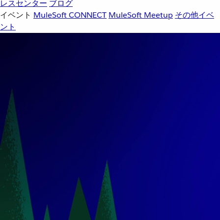
レスセンター
ブログ
イベント
MuleSoft CONNECT
MuleSoft Meetup
その他イベ
ント