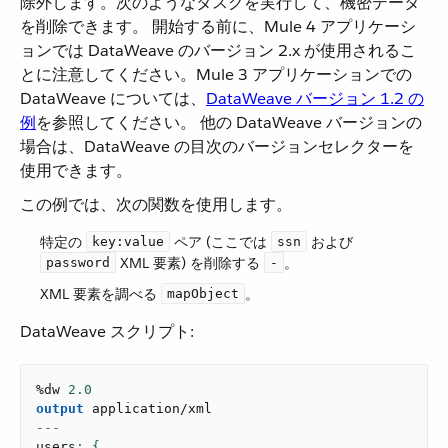
除外します。次のようなタスクを実行して、機密データ
を削除できます。 開始する前に、Mule 4 アプリケーシ
ョンでは DataWeave のバージョン 2.x が使用されるこ
とに注意してください。Mule 3 アプリケーションでの
DataWeave については、​
DataWeave バージョン 1.2 の
例
​を参照してください。 他の DataWeave バージョンの
場合は、DataWeave の目次のバージョンセレクターを
使用できます。
この例では、次の関数を使用します。
特定の ​
​ ペア (ここでは ​
​ および ​
key:value
ssn
​ XML 要素) を削除する ​
​。
password
-
XML 要素を調べる ​
​。
mapObject
DataWeave スクリプト:
%dw 
2.0
output
application/xml
---
users