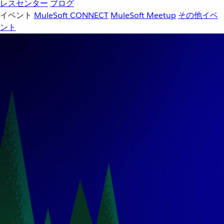
レスセンター
ブログ
イベント
MuleSoft CONNECT
MuleSoft Meetup
その他イベ
ント