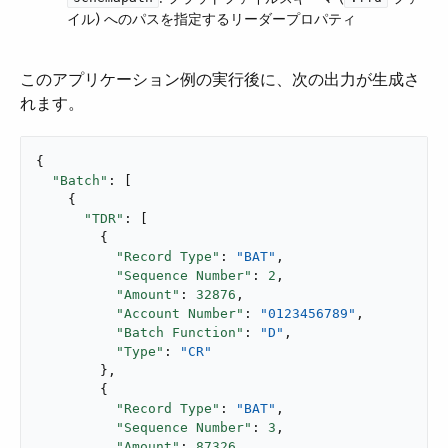
イル) へのパスを指定するリーダープロパティ
このアプリケーション例の実行後に、次の出力が生成さ
れます。
{

"Batch"
: [

    {

"TDR"
: [

        {

"Record Type"
: 
"BAT"
,

"Sequence Number"
: 
2
,

"Amount"
: 
32876
,

"Account Number"
: 
"0123456789"
,

"Batch Function"
: 
"D"
,

"Type"
: 
"CR"
        },

        {

"Record Type"
: 
"BAT"
,

"Sequence Number"
: 
3
,

"Amount"
: 
87326
,
