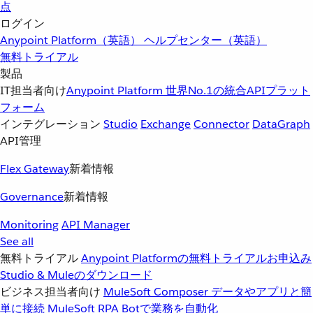
点
ログイン
Anypoint Platform（英語）
ヘルプセンター（英語）
無料トライアル
製品
IT担当者向け
Anypoint Platform
世界No.1の統合APIプラット
フォーム
インテグレーション
Studio
Exchange
Connector
DataGraph
API管理
Flex Gateway
新着情報
Governance
新着情報
Monitoring
API Manager
See all
無料トライアル
Anypoint Platformの無料トライアルお申込み
Studio & Muleのダウンロード
ビジネス担当者向け
MuleSoft Composer
データやアプリと簡
単に接続
MuleSoft RPA
Botで業務を自動化