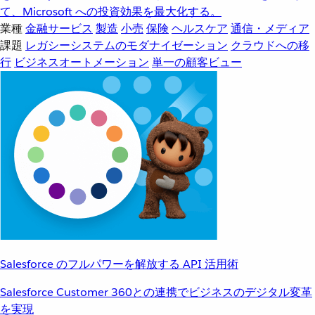
て、Microsoft への投資効果を最大化する。
業種
金融サービス
製造
小売
保険
ヘルスケア
通信・メディア
課題
レガシーシステムのモダナイゼーション
クラウドへの移
行
ビジネスオートメーション
単一の顧客ビュー
Salesforce のフルパワーを解放する API 活用術
Salesforce Customer 360との連携でビジネスのデジタル変革
を実現