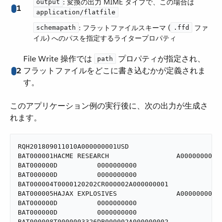
​: 変換の出力 MIME タイプで、この場合は ​
output
1
application/flatfile
​: フラットファイルスキーマ (​
​ ファ
schemapath
.ffd
イル) へのパスを指定するライタープロパティ
File Write 操作では ​
​ プロパティが指定され、
path
2
フラットファイルをどこに書き込むかが定義されま
す。
このアプリケーション例の実行後に、次の出力が生成さ
れます。
RQH201809011010A000000001USD

BAT000001HACME RESEARCH                 A000000001

BAT000000D          0000000000

BAT000000D          0000000000

BAT000004T0000120202CR000002A000000001

BAT000005HAJAX EXPLOSIVES               A000000002

BAT000000D          0000000000

BAT000000D          0000000000

BAT000008T0000003326DB000002A000000002
