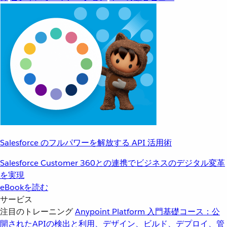
Salesforce のフルパワーを解放する API 活用術
Salesforce Customer 360との連携でビジネスのデジタル変革
を実現
eBookを読む
サービス
注目のトレーニング
Anypoint Platform 入門
基礎コース：公
開されたAPIの検出と利用、デザイン、ビルド、デプロイ、管