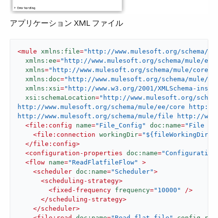
アプリケーション XML ファイル
<
mule
xmlns:file
=
"http://www.mulesoft.org/schema/mu
xmlns:ee
=
"http://www.mulesoft.org/schema/mule/ee/
xmlns
=
"http://www.mulesoft.org/schema/mule/core"
xmlns:doc
=
"http://www.mulesoft.org/schema/mule/do
xmlns:xsi
=
"http://www.w3.org/2001/XMLSchema-insta
xsi:schemaLocation
=
"http://www.mulesoft.org/schem
http://www.mulesoft.org/schema/mule/ee/core http://
http://www.mulesoft.org/schema/mule/file http://www
<
file:config
name
=
"File_Config"
doc:name
=
"File Co
<
file:connection
workingDir
=
"${fileWorkingDir}"
</
file:config
>
<
configuration-properties
doc:name
=
"Configuration
<
flow
name
=
"ReadFlatfileFlow"
 >
<
scheduler
doc:name
=
"Scheduler"
>
<
scheduling-strategy
>
<
fixed-frequency
frequency
=
"10000"
 />
</
scheduling-strategy
>
</
scheduler
>
<
file:read
doc:name
=
"Read flat file"
config-ref