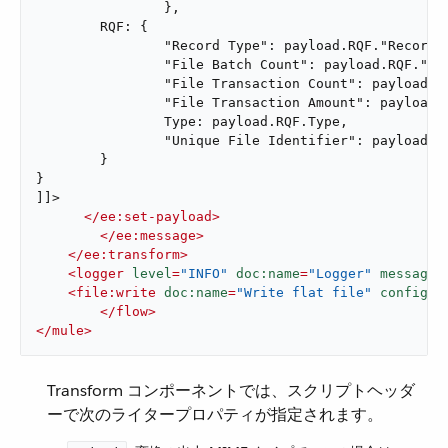
		},

	RQF: {

		"Record Type": payload.RQF."Record Type",

		"File Batch Count": payload.RQF."File Batch Count",

		"File Transaction Count": payload.RQF."File Transaction Count",

		"File Transaction Amount": payload.RQF."File Transaction Amount",

		Type: payload.RQF.Type,

		"Unique File Identifier": payload.RQF."Unique File Identifier"

	}

}

]]>

</
ee:set-payload
>
</
ee:message
>
</
ee:transform
>
<
logger
level
=
"INFO"
doc:name
=
"Logger"
message
=
<
file:write
doc:name
=
"Write flat file"
config-r
</
flow
>
</
mule
>
Transform コンポーネントでは、スクリプトヘッダ
ーで次のライタープロパティが指定されます。