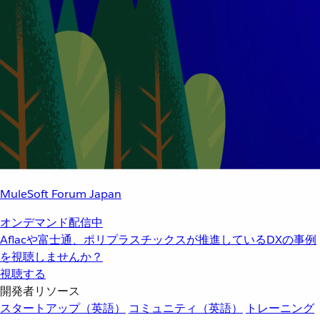
MuleSoft Forum Japan
オンデマンド配信中
Aflacや富士通、ポリプラスチックスが推進しているDXの事例
を視聴しませんか？
視聴する
開発者リソース
スタートアップ（英語）
コミュニティ（英語）
トレーニング