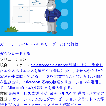
ガートナーが MuleSoft をリーダーとして評価
ダウンロードする
ソリューション
統合ユースケース
Salesforce
Salesforce 連携により、進化し
たエクスペリエンスを顧客や従業員に提供しませんか？
SAP
SAP の中に眠っているデータを開放することで、新しい価値
を生み出す。
Microsoft
既存の接続ソリューションを活用し
て、Microsoft への投資効果を最大化する。
業種
金融サービス
製造
小売
保険
ヘルスケア
通信・メディア
課題
レガシーシステムのモダナイゼーション
クラウドへの移
行
ビジネスオートメーション
単一の顧客ビュー