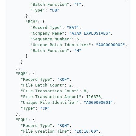
"Batch Function"
: 
"T"
,

"Type"
: 
"DB"
      },

"BCH"
: {

"Record Type"
: 
"BAT"
,

"Company Name"
: 
"AJAX EXPLOSIVES"
,

"Sequence Number"
: 
5
,

"Unique Batch Identifier"
: 
"A000000002"
,

"Batch Function"
: 
"H"
      }

    }

  ],

"RQF"
: {

"Record Type"
: 
"RQF"
,

"File Batch Count"
: 
2
,

"File Transaction Count"
: 
8
,

"File Transaction Amount"
: 
116876
,

"Unique File Identifier"
: 
"A000000001"
,

"Type"
: 
"CR"
  },

"RQH"
: {

"Record Type"
: 
"RQH"
,

"File Creation Time"
: 
"10:10:00"
,
