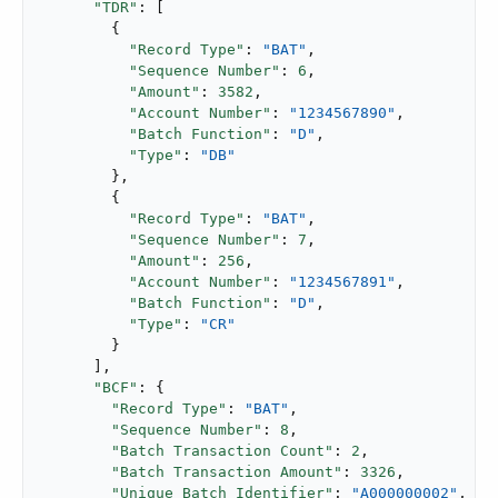
"TDR"
: [

        {

"Record Type"
: 
"BAT"
,

"Sequence Number"
: 
6
,

"Amount"
: 
3582
,

"Account Number"
: 
"1234567890"
,

"Batch Function"
: 
"D"
,

"Type"
: 
"DB"
        },

        {

"Record Type"
: 
"BAT"
,

"Sequence Number"
: 
7
,

"Amount"
: 
256
,

"Account Number"
: 
"1234567891"
,

"Batch Function"
: 
"D"
,

"Type"
: 
"CR"
        }

      ],

"BCF"
: {

"Record Type"
: 
"BAT"
,

"Sequence Number"
: 
8
,

"Batch Transaction Count"
: 
2
,

"Batch Transaction Amount"
: 
3326
,

"Unique Batch Identifier"
: 
"A000000002"
,
