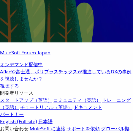
MuleSoft Forum Japan
オンデマンド配信中
Aflacや富士通、ポリプラスチックスが推進しているDXの事例
を視聴しませんか？
視聴する
開発者リソース
スタートアップ（英語）
コミュニティ（英語）
トレーニング
（英語）
チュートリアル（英語）
ドキュメント
パートナー
English
(Full site)
日本語
お問い合わせ
MuleSoft に連絡
サポートを依頼
グローバル拠