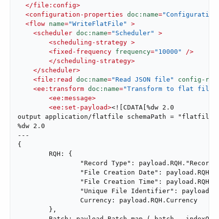
</
file:config
>
<
configuration-properties
doc:name
=
"Configuration
<
flow
name
=
"WriteFlatFile"
 >
<
scheduler
doc:name
=
"Scheduler"
 >
<
scheduling-strategy
 >
<
fixed-frequency
frequency
=
"10000"
 />
</
scheduling-strategy
>
</
scheduler
>
<
file:read
doc:name
=
"Read JSON file"
config-ref
<
ee:transform
doc:name
=
"Transform to flat file"
<
ee:message
>
<
ee:set-payload
>
<![CDATA[%dw 2.0

output application/flatfile schemaPath = "flatfilesc
%dw 2.0

---

{

	RQH: {

		"Record Type": payload.RQH."Record Type",

		"File Creation Date": payload.RQH."File Creation Date" as Date {format: "yyyy-MM-dd"},

		"File Creation Time": payload.RQH."File Creation Time" as Time,

		"Unique File Identifier": payload.RQH."Unique File Identifier",

		Currency: payload.RQH.Currency

	},

	Batch: payload.Batch map ( batch , indexOfBatch ) -> {
