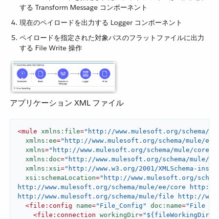
する Transform Message コンポーネント
現在のペイロードを出力する Logger コンポーネント
ペイロードを指定された対象パスのフラットファイルに出力
する File Write 操作
アプリケーション XML ファイル
<
mule
xmlns:file
=
"http://www.mulesoft.org/schema/mu
xmlns:ee
=
"http://www.mulesoft.org/schema/mule/ee/
xmlns
=
"http://www.mulesoft.org/schema/mule/core"
xmlns:doc
=
"http://www.mulesoft.org/schema/mule/do
xmlns:xsi
=
"http://www.w3.org/2001/XMLSchema-insta
xsi:schemaLocation
=
"http://www.mulesoft.org/schem
http://www.mulesoft.org/schema/mule/ee/core http://
http://www.mulesoft.org/schema/mule/file http://www
<
file:config
name
=
"File_Config"
doc:name
=
"File Co
<
file:connection
workingDir
=
"${fileWorkingDir}"