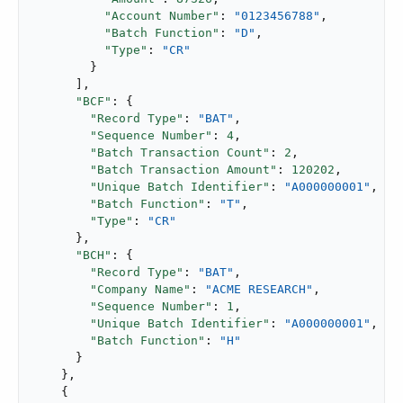
"Account Number"
: 
"0123456788"
,

"Batch Function"
: 
"D"
,

"Type"
: 
"CR"
        }

      ],

"BCF"
: {

"Record Type"
: 
"BAT"
,

"Sequence Number"
: 
4
,

"Batch Transaction Count"
: 
2
,

"Batch Transaction Amount"
: 
120202
,

"Unique Batch Identifier"
: 
"A000000001"
,

"Batch Function"
: 
"T"
,

"Type"
: 
"CR"
      },

"BCH"
: {

"Record Type"
: 
"BAT"
,

"Company Name"
: 
"ACME RESEARCH"
,

"Sequence Number"
: 
1
,

"Unique Batch Identifier"
: 
"A000000001"
,

"Batch Function"
: 
"H"
      }

    },

    {
