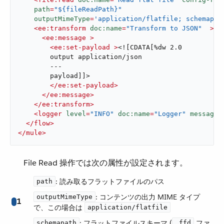
path
=
"${fileReadPath}"
outputMimeType
=
'application/flatfile; schemapat
<
ee:transform
doc:name
=
"Transform to JSON"
  >
<
ee:message
 >
<
ee:set-payload
 >
<![CDATA[%dw 2.0

        output application/json

        ---

        payload]]>

</
ee:set-payload
>
</
ee:message
>
</
ee:transform
>
<
logger
level
=
"INFO"
doc:name
=
"Logger"
message
=
</
flow
>
</
mule
>
File Read 操作では次の属性が設定されます。
​: 読み取るフラットファイルのパス
path
​: コンテンツの出力 MIME タイプ
outputMimeType
1
で、この場合は ​
application/flatfile
​: フラットファイルスキーマ (​
​ ファ
schemapath
.ffd