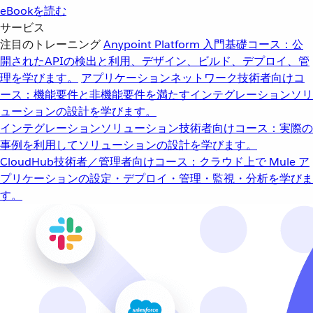
eBookを読む
サービス
注目のトレーニング
Anypoint Platform 入門
基礎コース：公
開されたAPIの検出と利用、デザイン、ビルド、デプロイ、管
理を学びます。
アプリケーションネットワーク
技術者向けコ
ース：機能要件と非機能要件を満たすインテグレーションソリ
ューションの設計を学びます。
インテグレーションソリューション
技術者向けコース：実際の
事例を利用してソリューションの設計を学びます。
CloudHub
技術者／管理者向けコース：クラウド上で Mule ア
プリケーションの設定・デプロイ・管理・監視・分析を学びま
す。