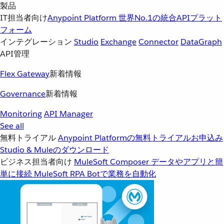
製品
IT担当者向け
Anypoint Platform
世界No.1の統合APIプラット
フォーム
インテグレーション
Studio
Exchange
Connector
DataGraph
API管理
Flex Gateway
新着情報
Governance
新着情報
Monitoring
API Manager
See all
無料トライアル
Anypoint Platformの無料トライアルお申込み
Studio & Muleのダウンロード
ビジネス担当者向け
MuleSoft Composer
データやアプリと簡
単に接続
MuleSoft RPA
Botで業務を自動化