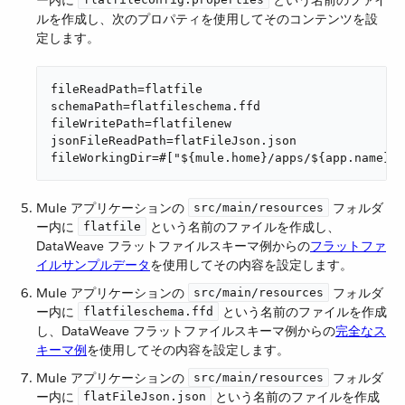
ー内に ​
​ という名前のファイ
ルを作成し、次のプロパティを使用してそのコンテンツを設
定します。
fileReadPath=flatfile

schemaPath=flatfileschema.ffd

fileWritePath=flatfilenew

jsonFileReadPath=flatFileJson.json

fileWorkingDir=#["${mule.home}/apps/${app.name}/"
Mule アプリケーションの ​
​ フォルダ
src/main/resources
ー内に ​
​ という名前のファイルを作成し、
flatfile
DataWeave フラットファイルスキーマ例からの
フラットファ
イルサンプルデータ
を使用してその内容を設定します。
Mule アプリケーションの ​
​ フォルダ
src/main/resources
ー内に ​
​ という名前のファイルを作成
flatfileschema.ffd
し、DataWeave フラットファイルスキーマ例からの​
完全なス
キーマ例
​を使用してその内容を設定します。
Mule アプリケーションの ​
​ フォルダ
src/main/resources
ー内に ​
​ という名前のファイルを作成
flatFileJson.json