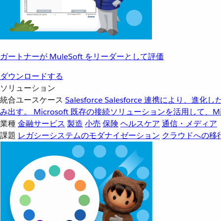
ガートナーが MuleSoft をリーダーとして評価
ダウンロードする
ソリューション
統合ユースケース
Salesforce
Salesforce 連携により、
み出す。
Microsoft
既存の接続ソリューションを活用して、Mic
業種
金融サービス
製造
小売
保険
ヘルスケア
通信・メディア
課題
レガシーシステムのモダナイゼーション
クラウドへの移