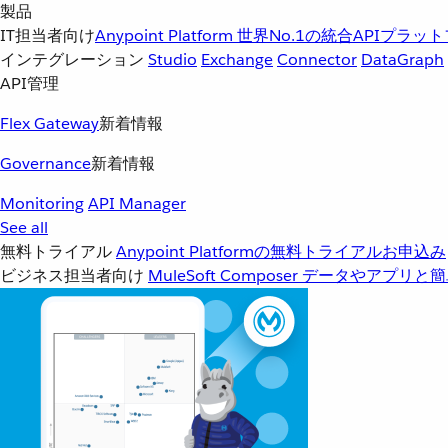
製品
IT担当者向け
Anypoint Platform
世界No.1の統合APIプラッ
インテグレーション
Studio
Exchange
Connector
DataGraph
API管理
Flex Gateway
新着情報
Governance
新着情報
Monitoring
API Manager
See all
無料トライアル
Anypoint Platformの無料トライアルお申込み
ビジネス担当者向け
MuleSoft Composer
データやアプリと簡