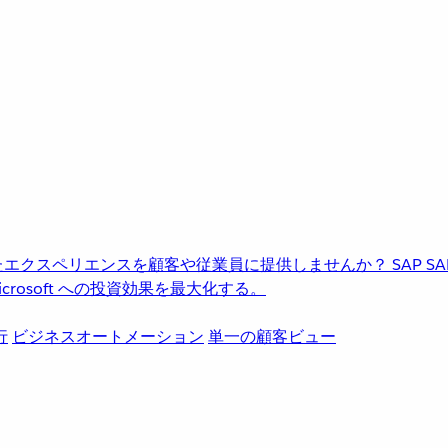
進化したエクスペリエンスを顧客や従業員に提供しませんか？
SAP
S
rosoft への投資効果を最大化する。
行
ビジネスオートメーション
単一の顧客ビュー