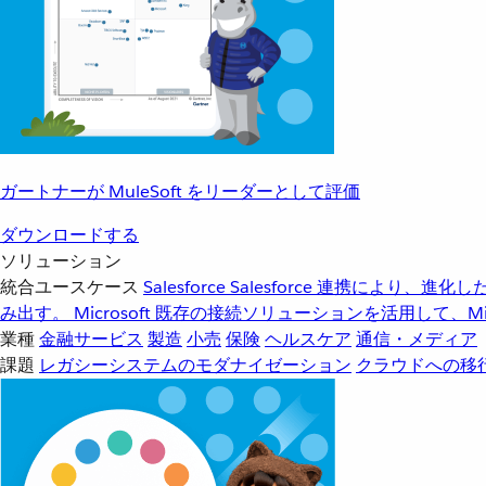
ガートナーが MuleSoft をリーダーとして評価
ダウンロードする
ソリューション
統合ユースケース
Salesforce
Salesforce 連携により、
み出す。
Microsoft
既存の接続ソリューションを活用して、Mic
業種
金融サービス
製造
小売
保険
ヘルスケア
通信・メディア
課題
レガシーシステムのモダナイゼーション
クラウドへの移