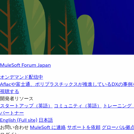
MuleSoft Forum Japan
オンデマンド配信中
Aflacや富士通、ポリプラスチックスが推進しているDXの事
視聴する
開発者リソース
スタートアップ（英語）
コミュニティ（英語）
トレーニング
パートナー
English
(Full site)
日本語
お問い合わせ
MuleSoft に連絡
サポートを依頼
グローバル拠