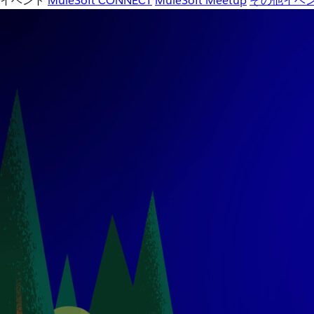
イベント
MuleSoft CONNECT
MuleSoft Meetup
その他イベ