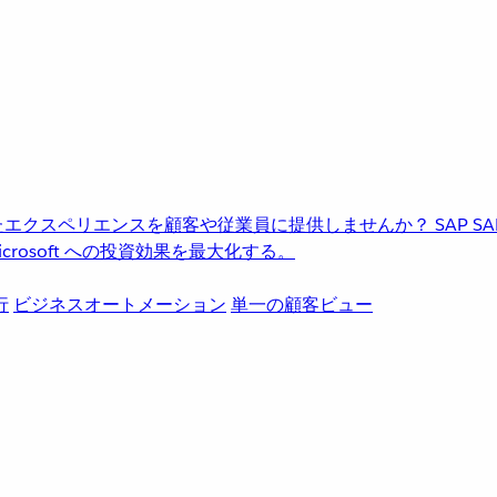
進化したエクスペリエンスを顧客や従業員に提供しませんか？
SAP
S
rosoft への投資効果を最大化する。
行
ビジネスオートメーション
単一の顧客ビュー