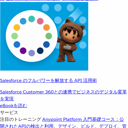
Salesforce のフルパワーを解放する API 活用術
Salesforce Customer 360との連携でビジネスのデジタル変革
を実現
eBookを読む
サービス
注目のトレーニング
Anypoint Platform 入門
基礎コース：公
開されたAPIの検出と利用、デザイン、ビルド、デプロイ、管