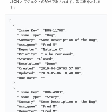
JSON オブジェクトの配列で返されます。次に例を示しま
す。
[

  {

    "Issue Key": "BUG-11708",

    "Issue Type": "Bug",

    "Summary": "Some Description of the Bug",

    "Assignee": "Fred M",

    "Reporter": "Natalie C",

    "Priority": "To be reviewed",

    "Status": "Closed",

    "Resolution": "Done",

    "Created": "2019-04-29T03:57:00",

    "Updated": "2019-05-06T10:40:00",

    "Due Date": ""

  },

  {

    "Issue Key": "BUG-4903",

    "Issue Type": "Story",

    "Summary": "Some Description of the Bug",

    "Assignee": "Fred M",

    "Reporter": "Fred M",
