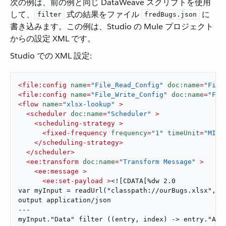
次の例は、前の例と同じ DataWeave スクリプトを使用
して、​
​ 式の結果をファイル ​
​ に
filter
fredBugs.json
書き込みます。この例は、Studio の Mule プロジェクト
からの設定 XML です。
Studio での XML 設定:
<
file:config
name
=
"File_Read_Config"
doc:name
=
"File
<
file:config
name
=
"File_Write_Config"
doc:name
=
"Fil
<
flow
name
=
"xlsx-lookup"
 >
<
scheduler
doc:name
=
"Scheduler"
 >
<
scheduling-strategy
 >
<
fixed-frequency
frequency
=
"1"
timeUnit
=
"MINU
</
scheduling-strategy
>
</
scheduler
>
<
ee:transform
doc:name
=
"Transform Message"
 >
<
ee:message
 >
<
ee:set-payload
 >
<![CDATA[%dw 2.0

var myInput = readUrl("classpath://ourBugs.xlsx", "a
output application/json

---

myInput."Data" filter ((entry, index) -> entry."Ass