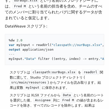
す。​
​ という名前のスプレッドシートに
ourBugs.xlsx
は、​
​ という名前の担当者を含め、チームのすべ
Fred M
てのメンバーに割り当てられたバグに関するデータが含
まれていると仮定します。
DataWeave スクリプト:
%dw 
2.0
var
 myInput 
=
readUrl
(
"classpath://ourBugs.xlsx"
,
"
output
application/json
---
myInput
.
"Data"
filter
(
(
entry
,
 index
)
->
 entry
.
"Ass
スクリプトは ​
​ を ​
​ 関
classpath:ourBugs.xlsx
readUrl
数に渡して、Studio プロジェクトディレクトリ (​
​) からファイルを読み取ります。結
src/main/resources
果は変数 ​
​ に保存されます。
myInput
スクリプトは XLSX ファイルから ​
​ という名前のシート
Data
を選択した後、​
​ 列に ​
​ の値が含まれるレ
Assignee
Fred M
コードを除き、すべてのレコードを除外します。結果は