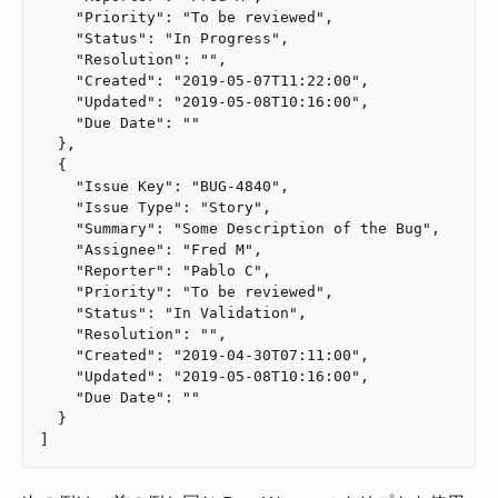
    "Priority": "To be reviewed",

    "Status": "In Progress",

    "Resolution": "",

    "Created": "2019-05-07T11:22:00",

    "Updated": "2019-05-08T10:16:00",

    "Due Date": ""

  },

  {

    "Issue Key": "BUG-4840",

    "Issue Type": "Story",

    "Summary": "Some Description of the Bug",

    "Assignee": "Fred M",

    "Reporter": "Pablo C",

    "Priority": "To be reviewed",

    "Status": "In Validation",

    "Resolution": "",

    "Created": "2019-04-30T07:11:00",

    "Updated": "2019-05-08T10:16:00",

    "Due Date": ""

  }

]