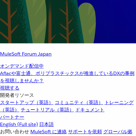
MuleSoft Forum Japan
オンデマンド配信中
Aflacや富士通、ポリプラスチックスが推進しているDXの事例
を視聴しませんか？
視聴する
開発者リソース
スタートアップ（英語）
コミュニティ（英語）
トレーニング
（英語）
チュートリアル（英語）
ドキュメント
パートナー
English
(Full site)
日本語
お問い合わせ
MuleSoft に連絡
サポートを依頼
グローバル拠