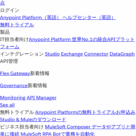
点
ログイン
Anypoint Platform（英語）
ヘルプセンター（英語）
無料トライアル
製品
IT担当者向け
Anypoint Platform
世界No.1の統合APIプラット
フォーム
インテグレーション
Studio
Exchange
Connector
DataGraph
API管理
Flex Gateway
新着情報
Governance
新着情報
Monitoring
API Manager
See all
無料トライアル
Anypoint Platformの無料トライアルお申込み
Studio & Muleのダウンロード
ビジネス担当者向け
MuleSoft Composer
データやアプリと簡
単に接続
MuleSoft RPA
Botで業務を自動化