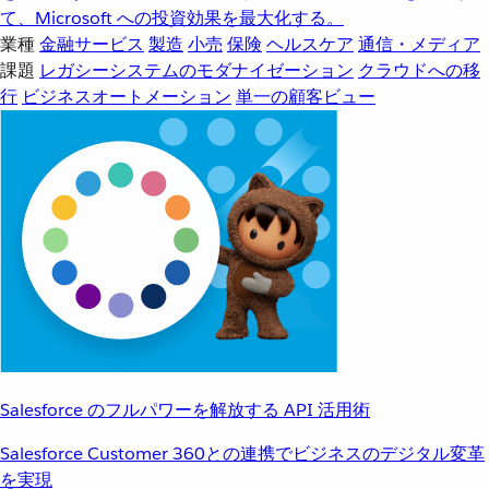
て、Microsoft への投資効果を最大化する。
業種
金融サービス
製造
小売
保険
ヘルスケア
通信・メディア
課題
レガシーシステムのモダナイゼーション
クラウドへの移
行
ビジネスオートメーション
単一の顧客ビュー
Salesforce のフルパワーを解放する API 活用術
Salesforce Customer 360との連携でビジネスのデジタル変革
を実現