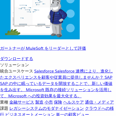
ガートナーが MuleSoft をリーダーとして評価
ダウンロードする
ソリューション
統合ユースケース
Salesforce
Salesforce 連携により、進化し
たエクスペリエンスを顧客や従業員に提供しませんか？
SAP
SAP の中に眠っているデータを開放することで、新しい価値
を生み出す。
Microsoft
既存の接続ソリューションを活用し
て、Microsoft への投資効果を最大化する。
業種
金融サービス
製造
小売
保険
ヘルスケア
通信・メディア
課題
レガシーシステムのモダナイゼーション
クラウドへの移
行
ビジネスオートメーション
単一の顧客ビュー