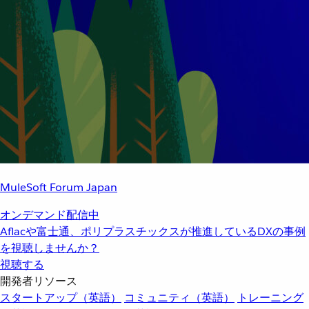
MuleSoft Forum Japan
オンデマンド配信中
Aflacや富士通、ポリプラスチックスが推進しているDXの事例
を視聴しませんか？
視聴する
開発者リソース
スタートアップ（英語）
コミュニティ（英語）
トレーニング