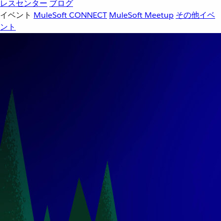
レスセンター
ブログ
イベント
MuleSoft CONNECT
MuleSoft Meetup
その他イベ
ント