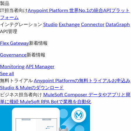
製品
IT担当者向け
Anypoint Platform
世界No.1の統合APIプラット
フォーム
インテグレーション
Studio
Exchange
Connector
DataGraph
API管理
Flex Gateway
新着情報
Governance
新着情報
Monitoring
API Manager
See all
無料トライアル
Anypoint Platformの無料トライアルお申込み
Studio & Muleのダウンロード
ビジネス担当者向け
MuleSoft Composer
データやアプリと簡
単に接続
MuleSoft RPA
Botで業務を自動化