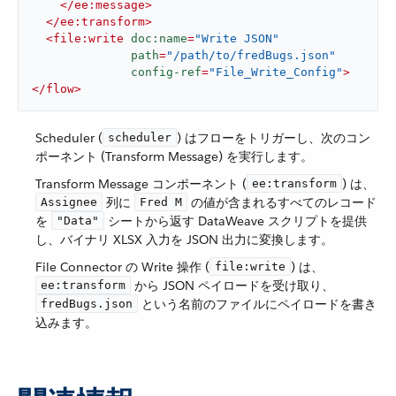
</
ee:message
>
</
ee:transform
>
<
file:write
doc:name
=
"Write JSON"
path
=
"/path/to/fredBugs.json"
config-ref
=
"File_Write_Config"
>
</
flow
>
Scheduler (​
​) はフローをトリガーし、次のコン
scheduler
ポーネント (Transform Message) を実行します。
Transform Message コンポーネント (​
​) は、​
ee:transform
​ 列に ​
​ の値が含まれるすべてのレコード
Assignee
Fred M
を ​
​ シートから返す DataWeave スクリプトを提供
"Data"
し、バイナリ XLSX 入力を JSON 出力に変換します。
File Connector の Write 操作 (​
​) は、​
file:write
​ から JSON ペイロードを受け取り、​
ee:transform
​ という名前のファイルにペイロードを書き
fredBugs.json
込みます。