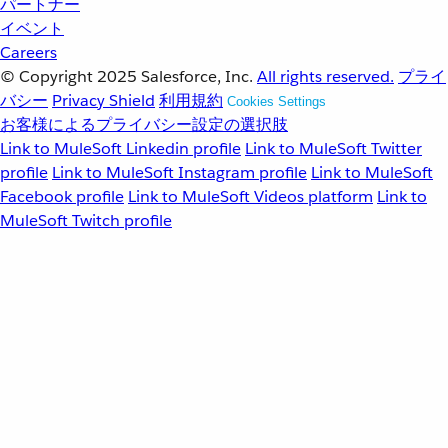
パートナー
イベント
Careers
© Copyright 2025
Salesforce, Inc.
All rights reserved.
プライ
バシー
Privacy Shield
利用規約
Cookies Settings
お客様によるプライバシー設定の選択肢
Link to MuleSoft Linkedin profile
Link to MuleSoft Twitter
profile
Link to MuleSoft Instagram profile
Link to MuleSoft
Facebook profile
Link to MuleSoft Videos platform
Link to
MuleSoft Twitch profile