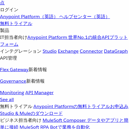
点
ログイン
Anypoint Platform（英語）
ヘルプセンター（英語）
無料トライアル
製品
IT担当者向け
Anypoint Platform
世界No.1の統合APIプラット
フォーム
インテグレーション
Studio
Exchange
Connector
DataGraph
API管理
Flex Gateway
新着情報
Governance
新着情報
Monitoring
API Manager
See all
無料トライアル
Anypoint Platformの無料トライアルお申込み
Studio & Muleのダウンロード
ビジネス担当者向け
MuleSoft Composer
データやアプリと簡
単に接続
MuleSoft RPA
Botで業務を自動化