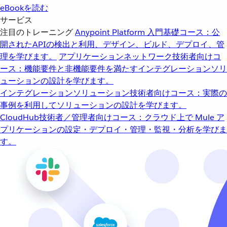
eBookを読む
サービス
注目のトレーニング
Anypoint Platform 入門
基礎コース：公
開されたAPIの検出と利用、デザイン、ビルド、デプロイ、管
理を学びます。
アプリケーションネットワーク
技術者向けコ
ース：機能要件と非機能要件を満たすインテグレーションソリ
ューションの設計を学びます。
インテグレーションソリューション
技術者向けコース：実際の
事例を利用してソリューションの設計を学びます。
CloudHub
技術者／管理者向けコース：クラウド上で Mule ア
プリケーションの設定・デプロイ・管理・監視・分析を学びま
す。