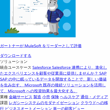
ガートナーが MuleSoft をリーダーとして評価
ダウンロードする
ソリューション
統合ユースケース
Salesforce
Salesforce 連携により、進化し
たエクスペリエンスを顧客や従業員に提供しませんか？
SAP
SAP の中に眠っているデータを開放することで、新しい価値
を生み出す。
Microsoft
既存の接続ソリューションを活用し
て、Microsoft への投資効果を最大化する。
業種
金融サービス
製造
小売
保険
ヘルスケア
通信・メディア
課題
レガシーシステムのモダナイゼーション
クラウドへの移
行
ビジネスオートメーション
単一の顧客ビュー