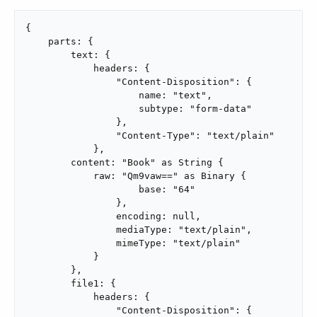
{

    parts: {

        text: {

            headers: {

                "Content-Disposition": {

                    name: "text",

                    subtype: "form-data"

                },

                "Content-Type": "text/plain"

            },

        content: "Book" as String {

            raw: "Qm9vaw==" as Binary {

                    base: "64"

                },

                encoding: null,

                mediaType: "text/plain",

                mimeType: "text/plain"

            }

        },

        file1: {

            headers: {

                "Content-Disposition": {
