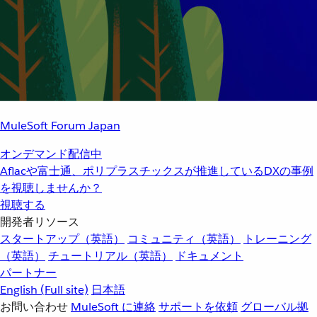
MuleSoft Forum Japan
オンデマンド配信中
Aflacや富士通、ポリプラスチックスが推進しているDXの事例
を視聴しませんか？
視聴する
開発者リソース
スタートアップ（英語）
コミュニティ（英語）
トレーニング
（英語）
チュートリアル（英語）
ドキュメント
パートナー
English
(Full site)
日本語
お問い合わせ
MuleSoft に連絡
サポートを依頼
グローバル拠