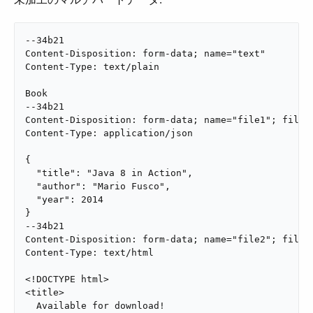
--34b21

Content-Disposition: form-data; name="text"

Content-Type: text/plain

Book

--34b21

Content-Disposition: form-data; name="file1"; filena
Content-Type: application/json

{

  "title": "Java 8 in Action",

  "author": "Mario Fusco",

  "year": 2014

}

--34b21

Content-Disposition: form-data; name="file2"; filena
Content-Type: text/html

<!DOCTYPE html>

<title>

  Available for download!
