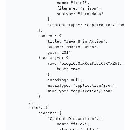
                    name: "file1",

                    filename: "a.json",

                    subtype: "form-data"

                },

                "Content-Type": "application/json"

            },

            content: {

                title: "Java 8 in Action",

                author: "Mario Fusco",

                year: 2014

            } as Object {

                raw: "ewogICJ0aXRsZSI6ICJKYXZhI...==
                    base: "64"

                },

                encoding: null,

                mediaType: "application/json",

                mimeType: "application/json"

            }

        },

        file2: {

            headers: {

                "Content-Disposition": {

                    name: "file2",

                    filename: "a.html",
