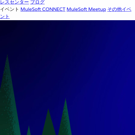
レスセンター
ブログ
イベント
MuleSoft CONNECT
MuleSoft Meetup
その他イベ
ント