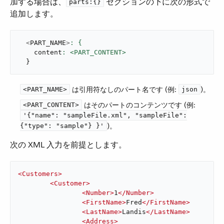
加する場合は、​
​ セクションの下に次の形式で
parts:{}
追加します。
<
PART_NAME
>
    content
}
​ は引用符なしのパート名です (例:
​)。
<PART_NAME>
json
​ はそのパートのコンテンツです (例:
<PART_CONTENT>
'{"name": "sampleFile.xml", "sampleFile":
​)。
{"type": "sample"} }'
次の XML 入力を前提とします。
<
Customers
>
<
Customer
>
<
Number
>
1
</
Number
>
<
FirstName
>
Fred
</
FirstName
>
<
LastName
>
Landis
</
LastName
>
<
Address
>