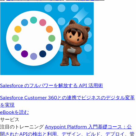
Salesforce のフルパワーを解放する API 活用術
Salesforce Customer 360との連携でビジネスのデジタル変革
を実現
eBookを読む
サービス
注目のトレーニング
Anypoint Platform 入門
基礎コース：公
開されたAPIの検出と利用、デザイン、ビルド、デプロイ、管