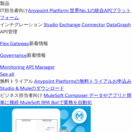
製品
IT担当者向け
Anypoint Platform
世界No.1の統合APIプラット
フォーム
インテグレーション
Studio
Exchange
Connector
DataGraph
API管理
Flex Gateway
新着情報
Governance
新着情報
Monitoring
API Manager
See all
無料トライアル
Anypoint Platformの無料トライアルお申込み
Studio & Muleのダウンロード
ビジネス担当者向け
MuleSoft Composer
データやアプリと簡
単に接続
MuleSoft RPA
Botで業務を自動化