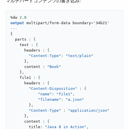
マルチパートコンテンツの書き込み:
%dw 
2.0
output
multipart/form-data
 boundary
=
---
{
  parts 
    text 
      headers 
"Content-Type"
: 
"text/plain"
}
,
      content 
: 
"Book"
}
,
    file1 
      headers 
"Content-Disposition"
"name"
: 
"file1"
,
"filename"
: 
"a.json"
}
,
"Content-Type"
: 
"application/json"
}
,
      content 
        title
: 
"Java 8 in Action"
,