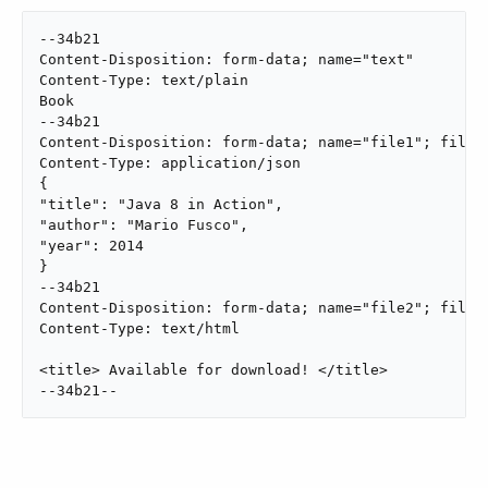
--34b21

Content-Disposition: form-data; name="text"

Content-Type: text/plain

Book

--34b21

Content-Disposition: form-data; name="file1"; filena
Content-Type: application/json

{

"title": "Java 8 in Action",

"author": "Mario Fusco",

"year": 2014

}

--34b21

Content-Disposition: form-data; name="file2"; filena
Content-Type: text/html

<title> Available for download! </title>

--34b21--