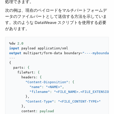
処理できます。
次の例は、現在のペイロードをマルチパートフォームデ
ータのファイルパートとして送信する方法を示していま
す。次のような DataWeave スクリプトを使用する必要
があります。
%dw 
2.0
input
 payload 
application/xml
output
multipart/form-data
 boundary
=
"----myboundary
---
{
  parts
    filePart
      headers
"Content-Disposition"
"name"
: 
"<NAME>"
,
"filename"
: 
"<FILE_NAME>.<FILE_EXTENSION>
}
,
"Content-Type"
: 
"<FILE_CONTENT-TYPE>"
}
,
      content