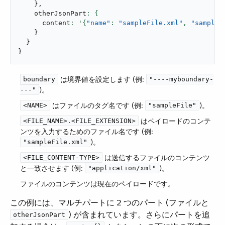
}
,
    otherJsonPart
      content
: '{
"name"
: 
"sampleFile.xml"
,
"sampleF
}
}
}
​ は境界値を設定します (例:
boundary
"----myboundary-
​)。
---"
​ はファイルのタグ名です (例:
​)。
<NAME>
"sampleFile"
​ はペイロードのコンテ
<FILE_NAME>.<FILE_EXTENSION>
ンツを入力するためのファイル名です (例:
​)。
"sampleFile.xml"
​ は送信するファイルのコンテンツ
<FILE_CONTENT-TYPE>
と一致させます (例:
​)。
"application/xml"
ファイルのコンテンツは現在のペイロードです。
この例には、マルチパートに 2 つのパート (ファイルと ​
​) が含まれています。さらにパートを追
otherJsonPart