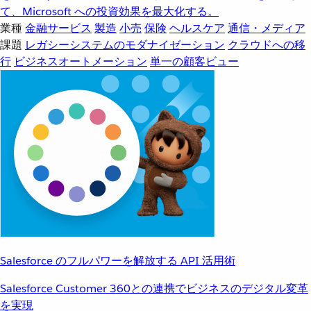
て、Microsoft への投資効果を最大化する。
業種
金融サービス
製造
小売
保険
ヘルスケア
通信・メディア
課題
レガシーシステムのモダナイゼーション
クラウドへの移
行
ビジネスオートメーション
単一の顧客ビュー
Salesforce のフルパワーを解放する API 活用術
Salesforce Customer 360との連携でビジネスのデジタル変革
を実現