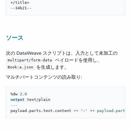
</title>

--34b21--
ソース
次の DataWeave スクリプトは、入力として未加工の ​
​ ペイロードを使用し、​
multipart/form-data
​ を生成します。
Book:a.json
マルチパートコンテンツの読み取り:
%dw 
2.0
output
text/plain
---
payload
.
parts
.
text
.
content 
++
 '
:' ++ payload.parts[