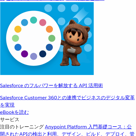
Salesforce のフルパワーを解放する API 活用術
Salesforce Customer 360との連携でビジネスのデジタル変革
を実現
eBookを読む
サービス
注目のトレーニング
Anypoint Platform 入門
基礎コース：公
開されたAPIの検出と利用、デザイン、ビルド、デプロイ、管