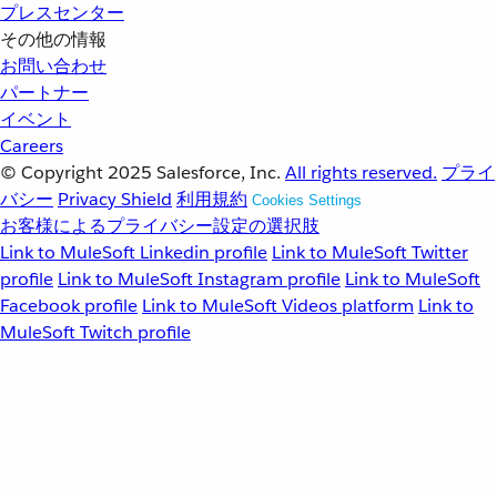
プレスセンター
その他の情報
お問い合わせ
パートナー
イベント
Careers
© Copyright 2025
Salesforce, Inc.
All rights reserved.
プライ
バシー
Privacy Shield
利用規約
Cookies Settings
お客様によるプライバシー設定の選択肢
Link to MuleSoft Linkedin profile
Link to MuleSoft Twitter
profile
Link to MuleSoft Instagram profile
Link to MuleSoft
Facebook profile
Link to MuleSoft Videos platform
Link to
MuleSoft Twitch profile