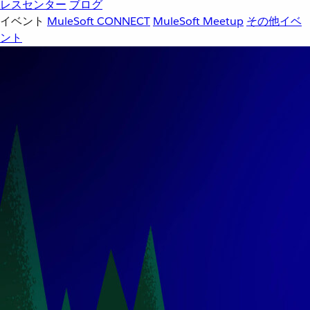
レスセンター
ブログ
イベント
MuleSoft CONNECT
MuleSoft Meetup
その他イベ
ント