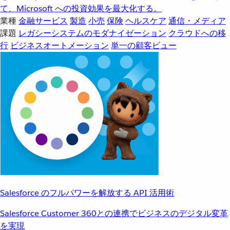
て、Microsoft への投資効果を最大化する。
業種
金融サービス
製造
小売
保険
ヘルスケア
通信・メディア
課題
レガシーシステムのモダナイゼーション
クラウドへの移
行
ビジネスオートメーション
単一の顧客ビュー
Salesforce のフルパワーを解放する API 活用術
Salesforce Customer 360との連携でビジネスのデジタル変革
を実現