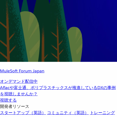
MuleSoft Forum Japan
オンデマンド配信中
Aflacや富士通、ポリプラスチックスが推進しているDXの事例
を視聴しませんか？
視聴する
開発者リソース
スタートアップ（英語）
コミュニティ（英語）
トレーニング