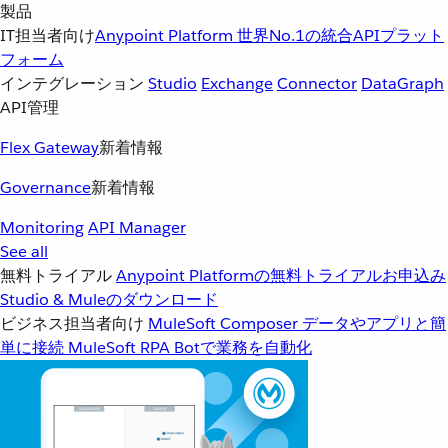
製品
IT担当者向け
Anypoint Platform
世界No.1の統合APIプラット
フォーム
インテグレーション
Studio
Exchange
Connector
DataGraph
API管理
Flex Gateway
新着情報
Governance
新着情報
Monitoring
API Manager
See all
無料トライアル
Anypoint Platformの無料トライアルお申込み
Studio & Muleのダウンロード
ビジネス担当者向け
MuleSoft Composer
データやアプリと簡
単に接続
MuleSoft RPA
Botで業務を自動化