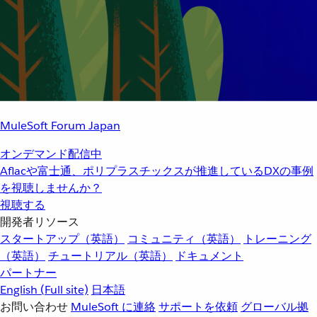
MuleSoft Forum Japan
オンデマンド配信中
Aflacや富士通、ポリプラスチックスが推進しているDXの事例
を視聴しませんか？
視聴する
開発者リソース
スタートアップ（英語）
コミュニティ（英語）
トレーニング
（英語）
チュートリアル（英語）
ドキュメント
パートナー
English
(Full site)
日本語
お問い合わせ
MuleSoft に連絡
サポートを依頼
グローバル拠