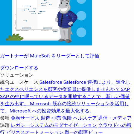
ガートナーが MuleSoft をリーダーとして評価
ダウンロードする
ソリューション
統合ユースケース
Salesforce
Salesforce 連携により、進化し
たエクスペリエンスを顧客や従業員に提供しませんか？
SAP
SAP の中に眠っているデータを開放することで、新しい価値
を生み出す。
Microsoft
既存の接続ソリューションを活用し
て、Microsoft への投資効果を最大化する。
業種
金融サービス
製造
小売
保険
ヘルスケア
通信・メディア
課題
レガシーシステムのモダナイゼーション
クラウドへの移
行
ビジネスオートメーション
単一の顧客ビュー