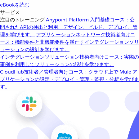
eBookを読む
サービス
注目のトレーニング
Anypoint Platform 入門
基礎コース：公
開されたAPIの検出と利用、デザイン、ビルド、デプロイ、管
理を学びます。
アプリケーションネットワーク
技術者向けコ
ース：機能要件と非機能要件を満たすインテグレーションソリ
ューションの設計を学びます。
インテグレーションソリューション
技術者向けコース：実際の
事例を利用してソリューションの設計を学びます。
CloudHub
技術者／管理者向けコース：クラウド上で Mule ア
プリケーションの設定・デプロイ・管理・監視・分析を学びま
す。