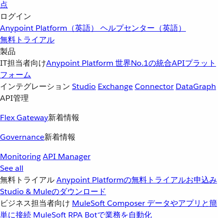
点
ログイン
Anypoint Platform（英語）
ヘルプセンター（英語）
無料トライアル
製品
IT担当者向け
Anypoint Platform
世界No.1の統合APIプラット
フォーム
インテグレーション
Studio
Exchange
Connector
DataGraph
API管理
Flex Gateway
新着情報
Governance
新着情報
Monitoring
API Manager
See all
無料トライアル
Anypoint Platformの無料トライアルお申込み
Studio & Muleのダウンロード
ビジネス担当者向け
MuleSoft Composer
データやアプリと簡
単に接続
MuleSoft RPA
Botで業務を自動化