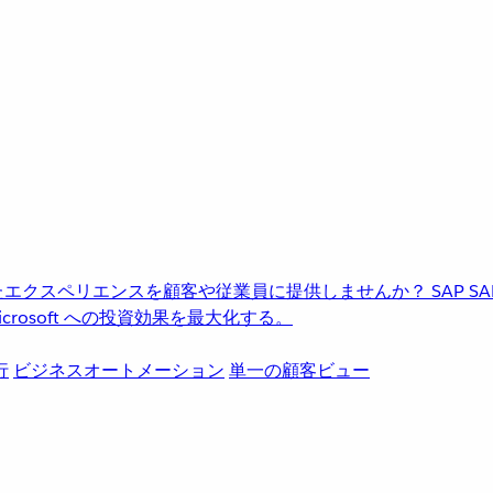
進化したエクスペリエンスを顧客や従業員に提供しませんか？
SAP
S
rosoft への投資効果を最大化する。
行
ビジネスオートメーション
単一の顧客ビュー