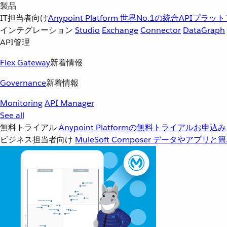
製品
IT担当者向け
Anypoint Platform
世界No.1の統合APIプラッ
インテグレーション
Studio
Exchange
Connector
DataGraph
API管理
Flex Gateway
新着情報
Governance
新着情報
Monitoring
API Manager
See all
無料トライアル
Anypoint Platformの無料トライアルお申込み
ビジネス担当者向け
MuleSoft Composer
データやアプリと簡