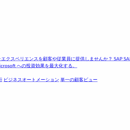
進化したエクスペリエンスを顧客や従業員に提供しませんか？
SAP
S
rosoft への投資効果を最大化する。
行
ビジネスオートメーション
単一の顧客ビュー