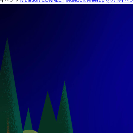
イベント
MuleSoft CONNECT
MuleSoft Meetup
その他イベ