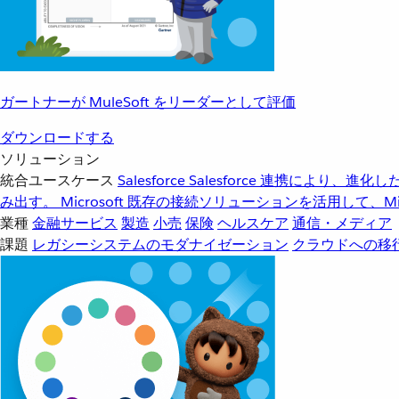
ガートナーが MuleSoft をリーダーとして評価
ダウンロードする
ソリューション
統合ユースケース
Salesforce
Salesforce 連携により、
み出す。
Microsoft
既存の接続ソリューションを活用して、Mic
業種
金融サービス
製造
小売
保険
ヘルスケア
通信・メディア
課題
レガシーシステムのモダナイゼーション
クラウドへの移