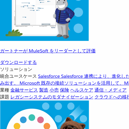
ガートナーが MuleSoft をリーダーとして評価
ダウンロードする
ソリューション
統合ユースケース
Salesforce
Salesforce 連携により、
み出す。
Microsoft
既存の接続ソリューションを活用して、Mic
業種
金融サービス
製造
小売
保険
ヘルスケア
通信・メディア
課題
レガシーシステムのモダナイゼーション
クラウドへの移