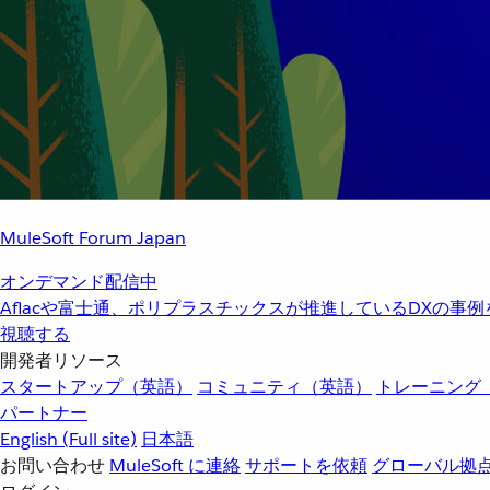
MuleSoft Forum Japan
オンデマンド配信中
Aflacや富士通、ポリプラスチックスが推進しているDXの事
視聴する
開発者リソース
スタートアップ（英語）
コミュニティ（英語）
トレーニング
パートナー
English
(Full site)
日本語
お問い合わせ
MuleSoft に連絡
サポートを依頼
グローバル拠