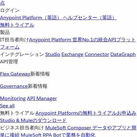
点
ログイン
Anypoint Platform（英語）
ヘルプセンター（英語）
無料トライアル
製品
IT担当者向け
Anypoint Platform
世界No.1の統合APIプラット
フォーム
インテグレーション
Studio
Exchange
Connector
DataGraph
API管理
Flex Gateway
新着情報
Governance
新着情報
Monitoring
API Manager
See all
無料トライアル
Anypoint Platformの無料トライアルお申込み
Studio & Muleのダウンロード
ビジネス担当者向け
MuleSoft Composer
データやアプリと簡
単に接続
MuleSoft RPA
Botで業務を自動化