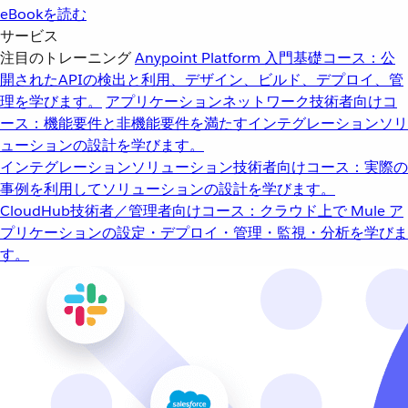
eBookを読む
サービス
注目のトレーニング
Anypoint Platform 入門
基礎コース：公
開されたAPIの検出と利用、デザイン、ビルド、デプロイ、管
理を学びます。
アプリケーションネットワーク
技術者向けコ
ース：機能要件と非機能要件を満たすインテグレーションソリ
ューションの設計を学びます。
インテグレーションソリューション
技術者向けコース：実際の
事例を利用してソリューションの設計を学びます。
CloudHub
技術者／管理者向けコース：クラウド上で Mule ア
プリケーションの設定・デプロイ・管理・監視・分析を学びま
す。