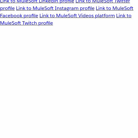
Link to MuleSoft Linkedin profile
Link to MuleSoft Twitter
profile
Link to MuleSoft Instagram profile
Link to MuleSoft
Facebook profile
Link to MuleSoft Videos platform
Link to
MuleSoft Twitch profile