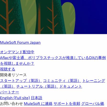
MuleSoft Forum Japan
オンデマンド配信中
Aflacや富士通、ポリプラスチックスが推進しているDXの事例
を視聴しませんか？
視聴する
開発者リソース
スタートアップ（英語）
コミュニティ（英語）
トレーニング
（英語）
チュートリアル（英語）
ドキュメント
パートナー
English
(Full site)
日本語
お問い合わせ
MuleSoft に連絡
サポートを依頼
グローバル拠