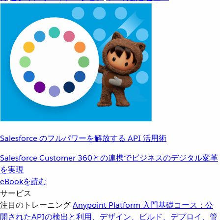
Salesforce のフルパワーを解放する API 活用術
Salesforce Customer 360との連携でビジネスのデジタル変革
を実現
eBookを読む
サービス
注目のトレーニング
Anypoint Platform 入門
基礎コース：公
開されたAPIの検出と利用、デザイン、ビルド、デプロイ、管