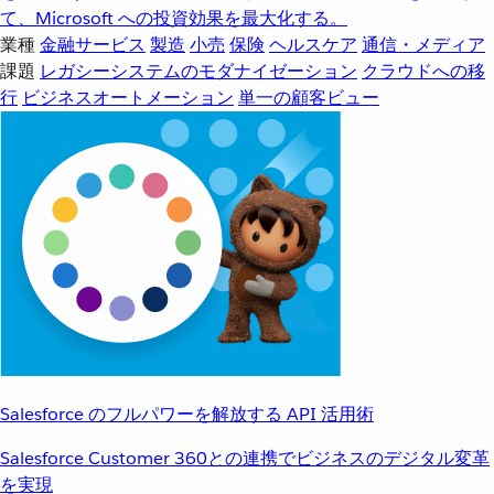
て、Microsoft への投資効果を最大化する。
業種
金融サービス
製造
小売
保険
ヘルスケア
通信・メディア
課題
レガシーシステムのモダナイゼーション
クラウドへの移
行
ビジネスオートメーション
単一の顧客ビュー
Salesforce のフルパワーを解放する API 活用術
Salesforce Customer 360との連携でビジネスのデジタル変革
を実現