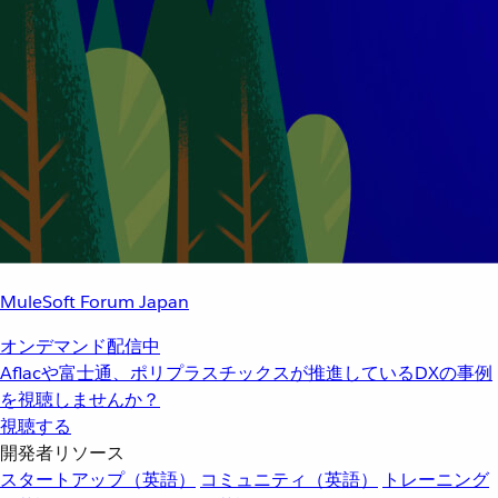
MuleSoft Forum Japan
オンデマンド配信中
Aflacや富士通、ポリプラスチックスが推進しているDXの事例
を視聴しませんか？
視聴する
開発者リソース
スタートアップ（英語）
コミュニティ（英語）
トレーニング