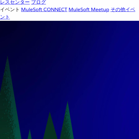
レスセンター
ブログ
イベント
MuleSoft CONNECT
MuleSoft Meetup
その他イベ
ント