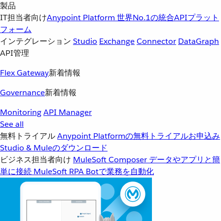
製品
IT担当者向け
Anypoint Platform
世界No.1の統合APIプラット
フォーム
インテグレーション
Studio
Exchange
Connector
DataGraph
API管理
Flex Gateway
新着情報
Governance
新着情報
Monitoring
API Manager
See all
無料トライアル
Anypoint Platformの無料トライアルお申込み
Studio & Muleのダウンロード
ビジネス担当者向け
MuleSoft Composer
データやアプリと簡
単に接続
MuleSoft RPA
Botで業務を自動化