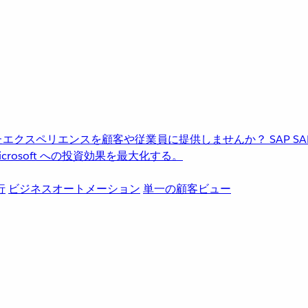
進化したエクスペリエンスを顧客や従業員に提供しませんか？
SAP
S
rosoft への投資効果を最大化する。
行
ビジネスオートメーション
単一の顧客ビュー