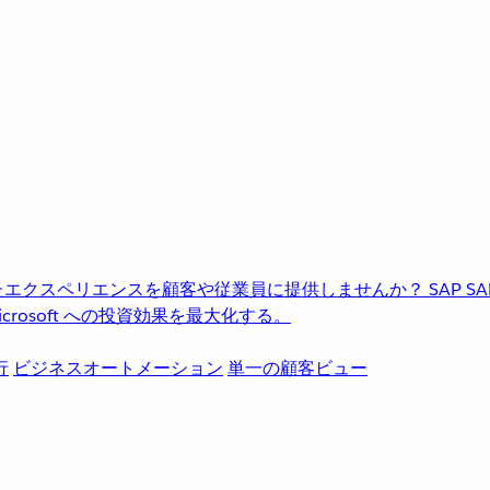
進化したエクスペリエンスを顧客や従業員に提供しませんか？
SAP
S
rosoft への投資効果を最大化する。
行
ビジネスオートメーション
単一の顧客ビュー