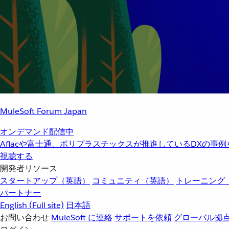
MuleSoft Forum Japan
オンデマンド配信中
Aflacや富士通、ポリプラスチックスが推進しているDXの事
視聴する
開発者リソース
スタートアップ（英語）
コミュニティ（英語）
トレーニング
パートナー
English
(Full site)
日本語
お問い合わせ
MuleSoft に連絡
サポートを依頼
グローバル拠