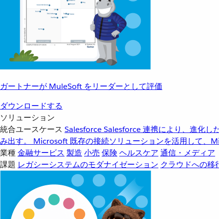
ガートナーが MuleSoft をリーダーとして評価
ダウンロードする
ソリューション
統合ユースケース
Salesforce
Salesforce 連携により、
み出す。
Microsoft
既存の接続ソリューションを活用して、Mic
業種
金融サービス
製造
小売
保険
ヘルスケア
通信・メディア
課題
レガシーシステムのモダナイゼーション
クラウドへの移