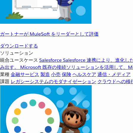
ガートナーが MuleSoft をリーダーとして評価
ダウンロードする
ソリューション
統合ユースケース
Salesforce
Salesforce 連携により、
み出す。
Microsoft
既存の接続ソリューションを活用して、Mic
業種
金融サービス
製造
小売
保険
ヘルスケア
通信・メディア
課題
レガシーシステムのモダナイゼーション
クラウドへの移