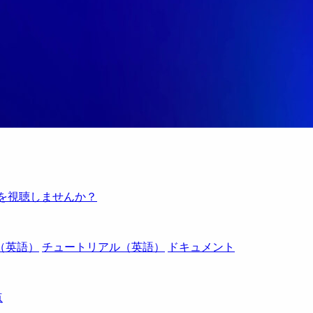
例を視聴しませんか？
（英語）
チュートリアル（英語）
ドキュメント
点