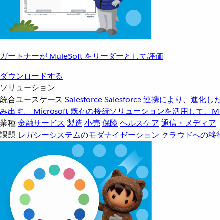
ガートナーが MuleSoft をリーダーとして評価
ダウンロードする
ソリューション
統合ユースケース
Salesforce
Salesforce 連携により、
み出す。
Microsoft
既存の接続ソリューションを活用して、Mic
業種
金融サービス
製造
小売
保険
ヘルスケア
通信・メディア
課題
レガシーシステムのモダナイゼーション
クラウドへの移