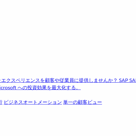
進化したエクスペリエンスを顧客や従業員に提供しませんか？
SAP
S
rosoft への投資効果を最大化する。
行
ビジネスオートメーション
単一の顧客ビュー