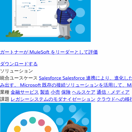
ガートナーが MuleSoft をリーダーとして評価
ダウンロードする
ソリューション
統合ユースケース
Salesforce
Salesforce 連携により、
み出す。
Microsoft
既存の接続ソリューションを活用して、Mic
業種
金融サービス
製造
小売
保険
ヘルスケア
通信・メディア
課題
レガシーシステムのモダナイゼーション
クラウドへの移