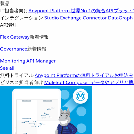
製品
IT担当者向け
Anypoint Platform
世界No.1の統合APIプラッ
インテグレーション
Studio
Exchange
Connector
DataGraph
API管理
Flex Gateway
新着情報
Governance
新着情報
Monitoring
API Manager
See all
無料トライアル
Anypoint Platformの無料トライアルお申込み
ビジネス担当者向け
MuleSoft Composer
データやアプリと簡