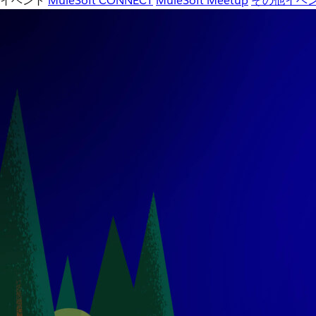
イベント
MuleSoft CONNECT
MuleSoft Meetup
その他イベ