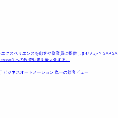
進化したエクスペリエンスを顧客や従業員に提供しませんか？
SAP
S
rosoft への投資効果を最大化する。
行
ビジネスオートメーション
単一の顧客ビュー