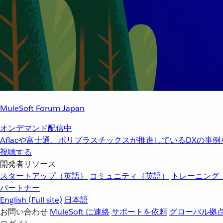
MuleSoft Forum Japan
オンデマンド配信中
Aflacや富士通、ポリプラスチックスが推進しているDXの事
視聴する
開発者リソース
スタートアップ（英語）
コミュニティ（英語）
トレーニング
パートナー
English
(Full site)
日本語
お問い合わせ
MuleSoft に連絡
サポートを依頼
グローバル拠