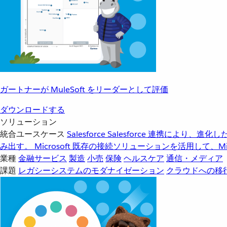
ガートナーが MuleSoft をリーダーとして評価
ダウンロードする
ソリューション
統合ユースケース
Salesforce
Salesforce 連携により、
み出す。
Microsoft
既存の接続ソリューションを活用して、Mic
業種
金融サービス
製造
小売
保険
ヘルスケア
通信・メディア
課題
レガシーシステムのモダナイゼーション
クラウドへの移