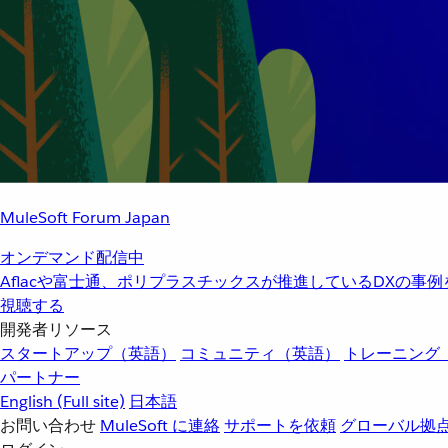
MuleSoft Forum Japan
オンデマンド配信中
Aflacや富士通、ポリプラスチックスが推進しているDXの事
視聴する
開発者リソース
スタートアップ（英語）
コミュニティ（英語）
トレーニング
パートナー
English
(Full site)
日本語
お問い合わせ
MuleSoft に連絡
サポートを依頼
グローバル拠