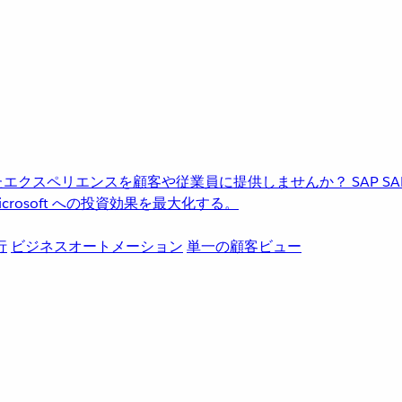
進化したエクスペリエンスを顧客や従業員に提供しませんか？
SAP
S
rosoft への投資効果を最大化する。
行
ビジネスオートメーション
単一の顧客ビュー