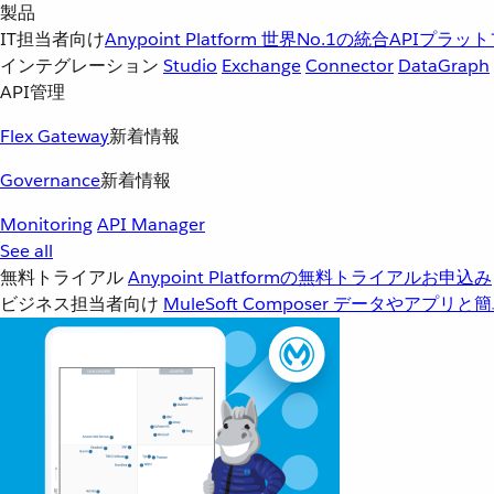
製品
IT担当者向け
Anypoint Platform
世界No.1の統合APIプラッ
インテグレーション
Studio
Exchange
Connector
DataGraph
API管理
Flex Gateway
新着情報
Governance
新着情報
Monitoring
API Manager
See all
無料トライアル
Anypoint Platformの無料トライアルお申込み
ビジネス担当者向け
MuleSoft Composer
データやアプリと簡