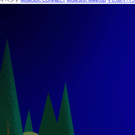
イベント
MuleSoft CONNECT
MuleSoft Meetup
その他イベ