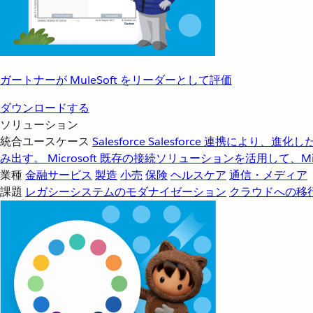
ガートナーが MuleSoft をリーダーとして評価
ダウンロードする
ソリューション
統合ユースケース
Salesforce
Salesforce 連携により、
み出す。
Microsoft
既存の接続ソリューションを活用して、Mic
業種
金融サービス
製造
小売
保険
ヘルスケア
通信・メディア
課題
レガシーシステムのモダナイゼーション
クラウドへの移