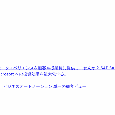
進化したエクスペリエンスを顧客や従業員に提供しませんか？
SAP
S
rosoft への投資効果を最大化する。
行
ビジネスオートメーション
単一の顧客ビュー