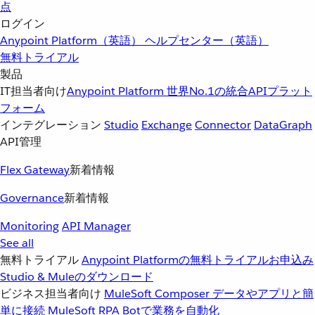
点
ログイン
Anypoint Platform（英語）
ヘルプセンター（英語）
無料トライアル
製品
IT担当者向け
Anypoint Platform
世界No.1の統合APIプラット
フォーム
インテグレーション
Studio
Exchange
Connector
DataGraph
API管理
Flex Gateway
新着情報
Governance
新着情報
Monitoring
API Manager
See all
無料トライアル
Anypoint Platformの無料トライアルお申込み
Studio & Muleのダウンロード
ビジネス担当者向け
MuleSoft Composer
データやアプリと簡
単に接続
MuleSoft RPA
Botで業務を自動化