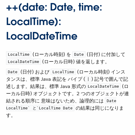
++(date: Date, time:
LocalTime):
LocalDateTime
​ (ローカル時刻) を ​
​ (日付) に付加して ​
LocalTime
Date
​ (ローカル日時) 値を返します。
LocalDateTime
​ (日付) および ​
​ (ローカル時刻) インス
Date
LocalTime
タンスは、標準 Java 表記を パイプ (​
​) 記号で囲んで記
|
述します。結果は、標準 Java 形式の ​
​ (ロ
LocalDateTime
ーカル日時) オブジェクトです。2 つのオブジェクトが連
結される順序に 意味はないため、論理的には ​
Date
​ の結果は同じになりま
LocalTime`​ と ​`LocalTime Date
す。