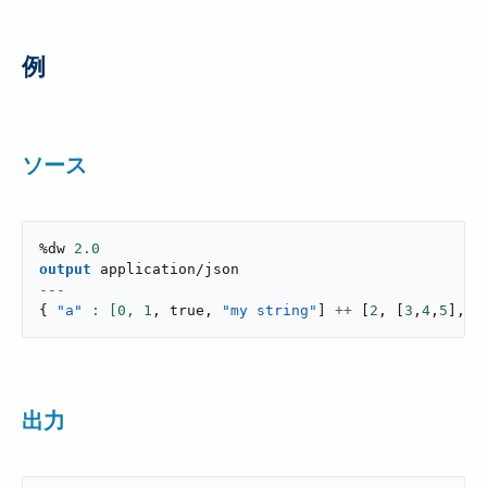
例
ソース
%dw 
2.0
output
application/json
---
{
"a"
: [
0
,
1
,
true
,
"my string"
]
++
[
2
,
[
3
,
4
,
5
]
,
{
出力