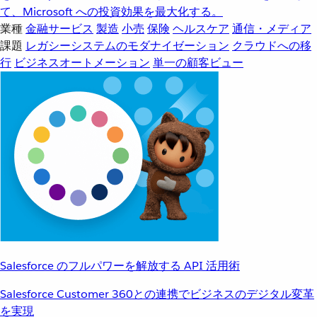
て、Microsoft への投資効果を最大化する。
業種
金融サービス
製造
小売
保険
ヘルスケア
通信・メディア
課題
レガシーシステムのモダナイゼーション
クラウドへの移
行
ビジネスオートメーション
単一の顧客ビュー
Salesforce のフルパワーを解放する API 活用術
Salesforce Customer 360との連携でビジネスのデジタル変革
を実現