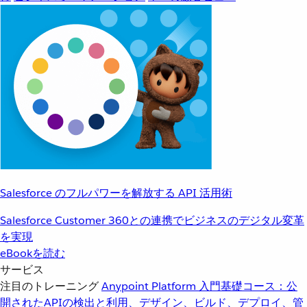
Salesforce のフルパワーを解放する API 活用術
Salesforce Customer 360との連携でビジネスのデジタル変革
を実現
eBookを読む
サービス
注目のトレーニング
Anypoint Platform 入門
基礎コース：公
開されたAPIの検出と利用、デザイン、ビルド、デプロイ、管