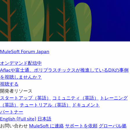
MuleSoft Forum Japan
オンデマンド配信中
Aflacや富士通、ポリプラスチックスが推進しているDXの事例
を視聴しませんか？
視聴する
開発者リソース
スタートアップ（英語）
コミュニティ（英語）
トレーニング
（英語）
チュートリアル（英語）
ドキュメント
パートナー
English
(Full site)
日本語
お問い合わせ
MuleSoft に連絡
サポートを依頼
グローバル拠