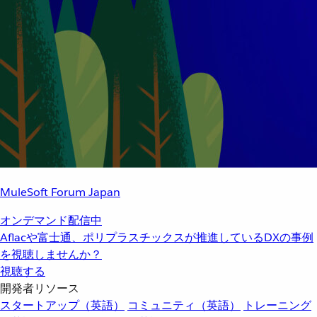
MuleSoft Forum Japan
オンデマンド配信中
Aflacや富士通、ポリプラスチックスが推進しているDXの事例
を視聴しませんか？
視聴する
開発者リソース
スタートアップ（英語）
コミュニティ（英語）
トレーニング