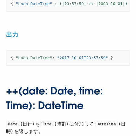
{
"LocalDateTime"
: (|
23
:
57
:
59
| ++ |
2003
-
10
-
01
|) }
出力
{ 
"LocalDateTime"
: 
"2017-10-01T23:57:59"
 }
++(date: Date, time:
Time): DateTime
​ (日付) を​
​ (時刻) に付加して ​
​ (日
Date
Time
DateTime
時) を返します。