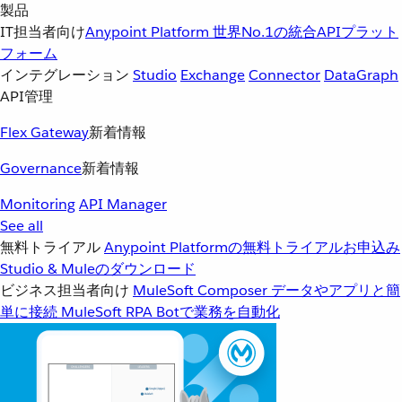
製品
IT担当者向け
Anypoint Platform
世界No.1の統合APIプラット
フォーム
インテグレーション
Studio
Exchange
Connector
DataGraph
API管理
Flex Gateway
新着情報
Governance
新着情報
Monitoring
API Manager
See all
無料トライアル
Anypoint Platformの無料トライアルお申込み
Studio & Muleのダウンロード
ビジネス担当者向け
MuleSoft Composer
データやアプリと簡
単に接続
MuleSoft RPA
Botで業務を自動化