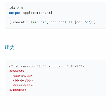
%dw 
2.0
output
application/xml
---
{
 concat 
: {aa: 
"a"
,
 bb
: 
"b"
}
++
{
cc
: 
"c"
}
}
出力
<?xml version="1.0" encoding="UTF-8"?>
<
concat
>
<
aa
>
a
</
aa
>
<
bb
>
b
</
bb
>
<
cc
>
c
</
cc
>
</
concat
>