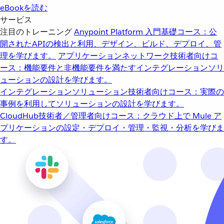
eBookを読む
サービス
注目のトレーニング
Anypoint Platform 入門
基礎コース：公
開されたAPIの検出と利用、デザイン、ビルド、デプロイ、管
理を学びます。
アプリケーションネットワーク
技術者向けコ
ース：機能要件と非機能要件を満たすインテグレーションソリ
ューションの設計を学びます。
インテグレーションソリューション
技術者向けコース：実際の
事例を利用してソリューションの設計を学びます。
CloudHub
技術者／管理者向けコース：クラウド上で Mule ア
プリケーションの設定・デプロイ・管理・監視・分析を学びま
す。