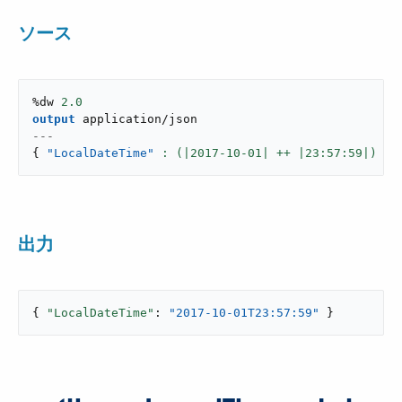
ソース
%dw 
2.0
output
application/json
---
{
"LocalDateTime"
: (|
2017
-
10
-
01
| ++ |
23
:
57
:
59
|) }
出力
{ 
"LocalDateTime"
: 
"2017-10-01T23:57:59"
 }