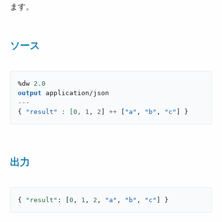
ます。
ソース
%dw 
2.0
output
application/json
---
{
"result"
: [
0
,
1
,
2
]
++
[
"a"
,
"b"
,
"c"
]
}
出力
{ 
"result"
: [
0
, 
1
, 
2
, 
"a"
, 
"b"
, 
"c"
] }