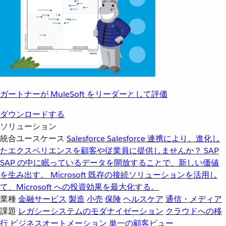
ガートナーが MuleSoft をリーダーとして評価
ダウンロードする
ソリューション
統合ユースケース
Salesforce
Salesforce 連携により、進化し
たエクスペリエンスを顧客や従業員に提供しませんか？
SAP
SAP の中に眠っているデータを開放することで、新しい価値
を生み出す。
Microsoft
既存の接続ソリューションを活用し
て、Microsoft への投資効果を最大化する。
業種
金融サービス
製造
小売
保険
ヘルスケア
通信・メディア
課題
レガシーシステムのモダナイゼーション
クラウドへの移
行
ビジネスオートメーション
単一の顧客ビュー