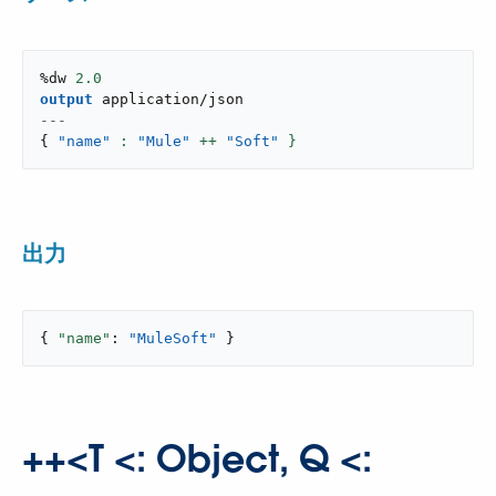
%dw 
2.0
output
application/json
---
{
"name"
: 
"Mule"
 ++ 
"Soft"
 }
出力
{ 
"name"
: 
"MuleSoft"
 }
++<T <: Object, Q <: