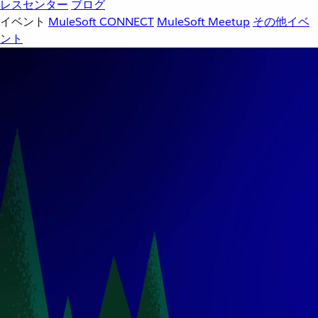
レスセンター
ブログ
イベント
MuleSoft CONNECT
MuleSoft Meetup
その他イベ
ント