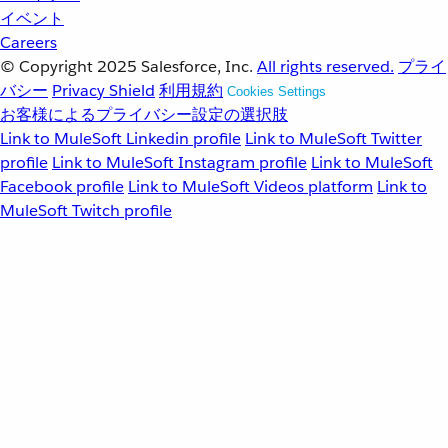
イベント
Careers
© Copyright 2025
Salesforce, Inc.
All rights reserved.
プライ
バシー
Privacy Shield
利用規約
Cookies Settings
お客様によるプライバシー設定の選択肢
Link to MuleSoft Linkedin profile
Link to MuleSoft Twitter
profile
Link to MuleSoft Instagram profile
Link to MuleSoft
Facebook profile
Link to MuleSoft Videos platform
Link to
MuleSoft Twitch profile