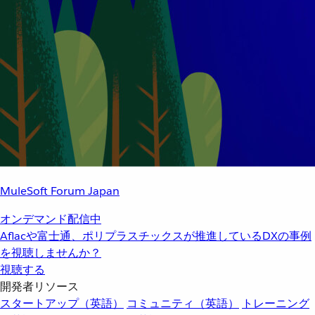
MuleSoft Forum Japan
オンデマンド配信中
Aflacや富士通、ポリプラスチックスが推進しているDXの事例
を視聴しませんか？
視聴する
開発者リソース
スタートアップ（英語）
コミュニティ（英語）
トレーニング