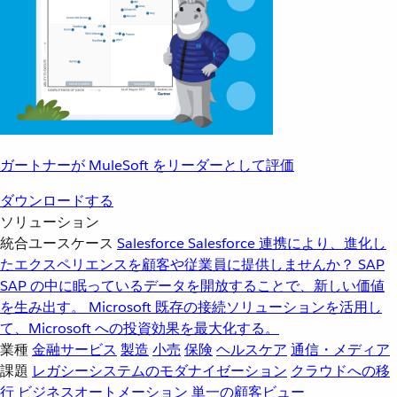
ガートナーが MuleSoft をリーダーとして評価
ダウンロードする
ソリューション
統合ユースケース
Salesforce
Salesforce 連携により、進化し
たエクスペリエンスを顧客や従業員に提供しませんか？
SAP
SAP の中に眠っているデータを開放することで、新しい価値
を生み出す。
Microsoft
既存の接続ソリューションを活用し
て、Microsoft への投資効果を最大化する。
業種
金融サービス
製造
小売
保険
ヘルスケア
通信・メディア
課題
レガシーシステムのモダナイゼーション
クラウドへの移
行
ビジネスオートメーション
単一の顧客ビュー