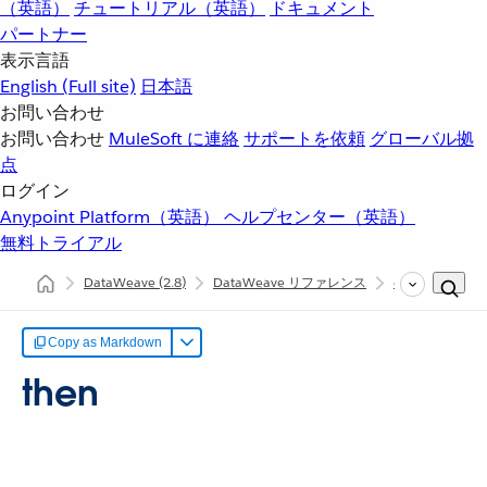
（英語）
チュートリアル（英語）
ドキュメント
パートナー
表示言語
English
(Full site)
日本語
お問い合わせ
お問い合わせ
MuleSoft に連絡
サポートを依頼
グローバル拠
点
ログイン
Anypoint Platform（英語）
ヘルプセンター（英語）
無料トライアル
DataWeave
(2.8)
DataWeave リファレンス
dw::Core
th
Copy as Markdown
then