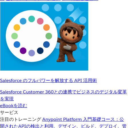
Salesforce のフルパワーを解放する API 活用術
Salesforce Customer 360との連携でビジネスのデジタル変革
を実現
eBookを読む
サービス
注目のトレーニング
Anypoint Platform 入門
基礎コース：公
開されたAPIの検出と利用、デザイン、ビルド、デプロイ、管