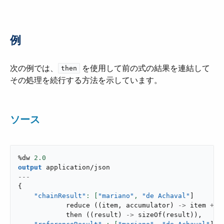
例
次の例では、​
​ を使用して前の式の結果を連結して
then
その処理を続行する方法を示しています。
ソース
%dw 
2.0
output
application/json
---
{
"chainResult"
: [
"mariano"
,
"de Achaval"
]
reduce
(
(
item
,
 accumulator
)
->
 item 
++
 
then
(
(
result
)
->
sizeOf
(
result
)
)
,