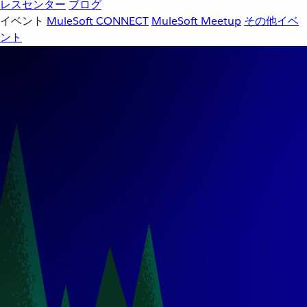
レスセンター
ブログ
イベント
MuleSoft CONNECT
MuleSoft Meetup
その他イベ
ント