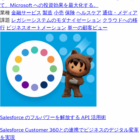
て、Microsoft への投資効果を最大化する。
業種
金融サービス
製造
小売
保険
ヘルスケア
通信・メディア
課題
レガシーシステムのモダナイゼーション
クラウドへの移
行
ビジネスオートメーション
単一の顧客ビュー
Salesforce のフルパワーを解放する API 活用術
Salesforce Customer 360との連携でビジネスのデジタル変革
を実現