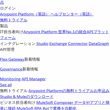
点
ログイン
Anypoint Platform（英語）
ヘルプセンター（英語）
無料トライアル
製品
IT担当者向け
Anypoint Platform
世界No.1の統合APIプラット
フォーム
インテグレーション
Studio
Exchange
Connector
DataGraph
API管理
Flex Gateway
新着情報
Governance
新着情報
Monitoring
API Manager
See all
無料トライアル
Anypoint Platformの無料トライアルお申込み
Studio & Muleのダウンロード
ビジネス担当者向け
MuleSoft Composer
データやアプリと簡
単に接続
MuleSoft RPA
Botで業務を自動化