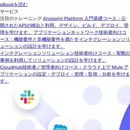
eBookを読む
サービス
注目のトレーニング
Anypoint Platform 入門
基礎コース：公
開されたAPIの検出と利用、デザイン、ビルド、デプロイ、管
理を学びます。
アプリケーションネットワーク
技術者向けコ
ース：機能要件と非機能要件を満たすインテグレーションソリ
ューションの設計を学びます。
インテグレーションソリューション
技術者向けコース：実際の
事例を利用してソリューションの設計を学びます。
CloudHub
技術者／管理者向けコース：クラウド上で Mule ア
プリケーションの設定・デプロイ・管理・監視・分析を学びま
す。