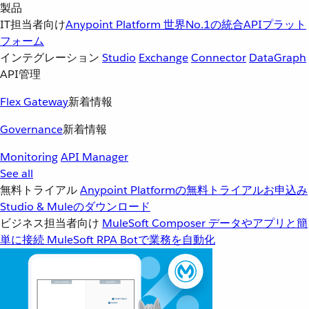
製品
IT担当者向け
Anypoint Platform
世界No.1の統合APIプラット
フォーム
インテグレーション
Studio
Exchange
Connector
DataGraph
API管理
Flex Gateway
新着情報
Governance
新着情報
Monitoring
API Manager
See all
無料トライアル
Anypoint Platformの無料トライアルお申込み
Studio & Muleのダウンロード
ビジネス担当者向け
MuleSoft Composer
データやアプリと簡
単に接続
MuleSoft RPA
Botで業務を自動化