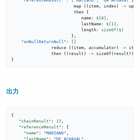
"referenceResult"
: [
"mariano"
,
"de Achaval"
]
map
(
(
item
,
 index
)
->
uppe
                         then 
{
                            name
: $[
0
],
                            lastName
: $[
1
],
                            length
}
,
"onNullReturnNull"
reduce
(
(
item
,
 accumulator
)
->
 item
then
(
(
result
)
->
sizeOf
(
result
)
)
}
出力
{

"chainResult"
: 
17
,

"referenceResult"
: {

"name"
: 
"MARIANO"
,

"lastName"
: 
"DE ACHAVAL"
,
