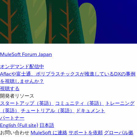
MuleSoft Forum Japan
オンデマンド配信中
Aflacや富士通、ポリプラスチックスが推進しているDXの事例
を視聴しませんか？
視聴する
開発者リソース
スタートアップ（英語）
コミュニティ（英語）
トレーニング
（英語）
チュートリアル（英語）
ドキュメント
パートナー
English
(Full site)
日本語
お問い合わせ
MuleSoft に連絡
サポートを依頼
グローバル拠